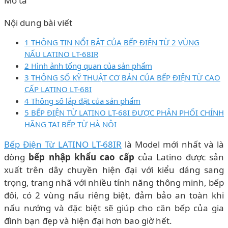
Mô tả
Nội dung bài viết
1 THÔNG TIN NỔI BẬT CỦA BẾP ĐIỆN TỪ 2 VÙNG
NẤU LATINO LT-68IR
2 Hình ảnh tổng quan của sản phẩm
3 THÔNG SỐ KỸ THUẬT CƠ BẢN CỦA BẾP ĐIỆN TỪ CAO
CẤP LATINO LT-68I
4 Thông số lắp đặt của sản phẩm
5 BẾP ĐIỆN TỪ LATINO LT-68I ĐƯỢC PHÂN PHỐI CHÍNH
HÃNG TẠI BẾP TỪ HÀ NỘI
Bếp Điện Từ LATINO LT-68IR
là Model mới nhất và là
dòng
bếp nhập khẩu cao cấp
của Latino được sản
xuất trên dây chuyền hiện đại với kiểu dáng sang
trọng, trang nhã với nhiều tính năng thông minh, bếp
đôi, có 2 vùng nấu riêng biệt, đảm bảo an toàn khi
nấu nướng và đặc biệt sẽ giúp cho căn bếp của gia
đình bạn đẹp và hiện đại hơn bao giờ hết.