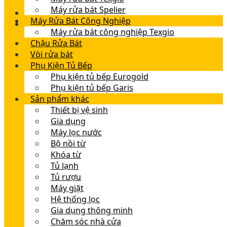
Máy rửa bát Spelier
Máy Rửa Bát Công Nghiệp
Máy rửa bát công nghiệp Texgio
Chậu Rửa Bát
Vòi rửa bát
Phụ Kiện Tủ Bếp
Phụ kiện tủ bếp Eurogold
Phụ kiện tủ bếp Garis
Sản phẩm khác
Thiết bị vệ sinh
Gia dụng
Máy lọc nước
Bộ nồi từ
Khóa từ
Tủ lạnh
Tủ rượu
Máy giặt
Hệ thống lọc
Gia dụng thông minh
Chăm sóc nhà cửa