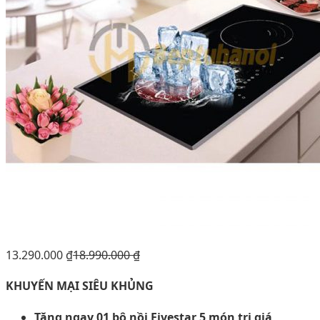
13.290.000
₫
18.990.000
₫
KHUYẾN MẠI SIÊU KHỦNG
Tặng ngay 01 bộ nồi Fivestar 5 món trị giá