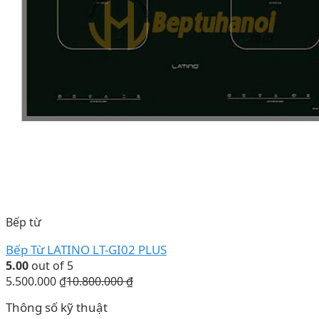
Bếp từ
Bếp Từ LATINO LT-GI02 PLUS
5.00
out of 5
5.500.000
₫
10.800.000
₫
Thông số kỹ thuật