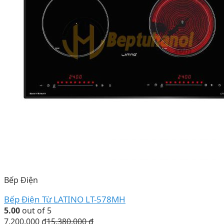
Bếp Điện
Bếp Điện Từ LATINO LT-578MH
5.00
out of 5
7.200.000
₫
15.380.000
₫