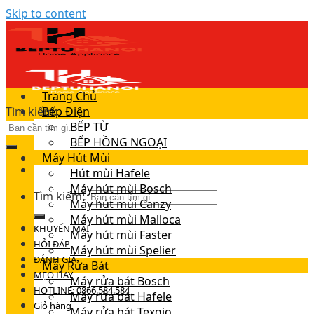
Skip to content
Trang Chủ
Tìm kiếm:
Bếp Điện
BẾP TỪ
BẾP HỒNG NGOẠI
Máy Hút Mùi
Hút mùi Hafele
Máy hút mùi Bosch
Tìm kiếm:
Máy hút mùi Canzy
Máy hút mùi Malloca
KHUYẾN MÃI
Máy hút mùi Faster
HỎI ĐÁP
Máy hút mùi Spelier
ĐÁNH GIÁ
Máy Rửa Bát
MẸO HAY
Máy rửa bát Bosch
HOTLINE: 0866.584.584
Máy rửa bát Hafele
Giỏ hàng
Máy rửa bát Texgio