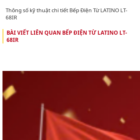
Thông số kỹ thuật chi tiết Bếp Điện Từ LATINO LT-
68IR
BÀI VIẾT LIÊN QUAN BẾP ĐIỆN TỪ LATINO LT-
68IR