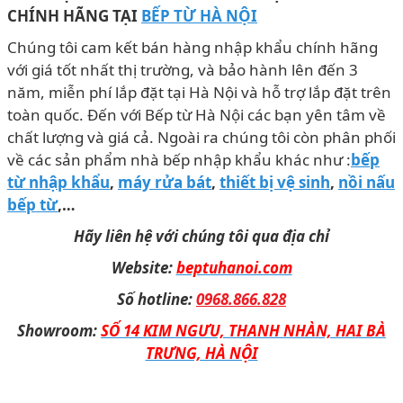
CHÍNH HÃNG TẠI
BẾP TỪ HÀ NỘI
Chúng tôi cam kết bán hàng nhập khẩu chính hãng
với giá tốt nhất thị trường, và bảo hành lên đến 3
năm, miễn phí lắp đặt tại Hà Nội và hỗ trợ lắp đặt trên
toàn quốc. Đến với Bếp từ Hà Nội các bạn yên tâm về
chất lượng và giá cả. Ngoài ra chúng tôi còn phân phối
về các sản phẩm nhà bếp nhập khẩu khác như :
bếp
từ nhập khẩu
,
máy rửa bát
,
thiết bị vệ sinh
,
nồi nấu
bếp từ
,…
Hãy liên hệ với chúng tôi qua địa chỉ
Website:
beptuhanoi.com
Số hotline:
0968.866.828
Showroom:
SỐ 14 KIM NGƯU, THANH NHÀN, HAI BÀ
TRƯNG, HÀ NỘI