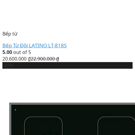
Bếp từ
Bếp Từ Đôi LATINO LT-818S
5.00
out of 5
20.600.000
₫
22.900.000
₫
-49%