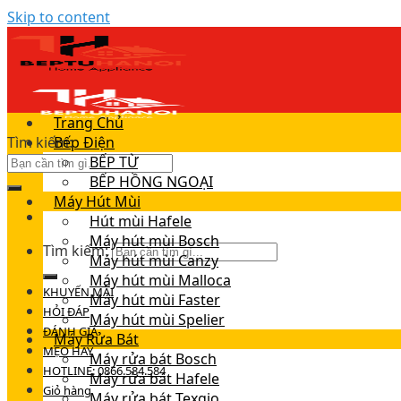
Skip to content
Trang Chủ
Tìm kiếm:
Bếp Điện
BẾP TỪ
BẾP HỒNG NGOẠI
Máy Hút Mùi
Hút mùi Hafele
Máy hút mùi Bosch
Tìm kiếm:
Máy hút mùi Canzy
Máy hút mùi Malloca
KHUYẾN MÃI
Máy hút mùi Faster
HỎI ĐÁP
Máy hút mùi Spelier
ĐÁNH GIÁ
Máy Rửa Bát
MẸO HAY
Máy rửa bát Bosch
HOTLINE: 0866.584.584
Máy rửa bát Hafele
Giỏ hàng
Máy rửa bát Texgio