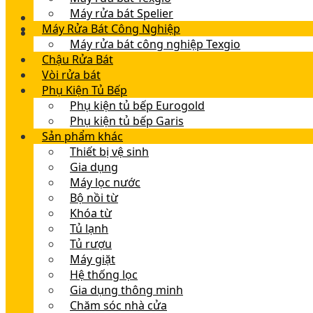
Máy rửa bát Spelier
Máy Rửa Bát Công Nghiệp
Máy rửa bát công nghiệp Texgio
Chậu Rửa Bát
Vòi rửa bát
Phụ Kiện Tủ Bếp
Phụ kiện tủ bếp Eurogold
Phụ kiện tủ bếp Garis
Sản phẩm khác
Thiết bị vệ sinh
Gia dụng
Máy lọc nước
Bộ nồi từ
Khóa từ
Tủ lạnh
Tủ rượu
Máy giặt
Hệ thống lọc
Gia dụng thông minh
Chăm sóc nhà cửa