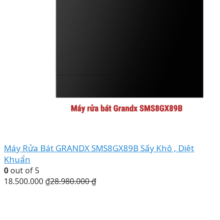
Máy Rửa Bát GRANDX SMS8GX89B Sấy Khô , Diệt
Khuẩn
0
out of 5
18.500.000
₫
28.980.000
₫