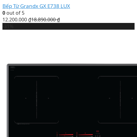
Bếp Từ Grandx GX E738 LUX
0
out of 5
12.200.000
₫
18.890.000
₫
-31%