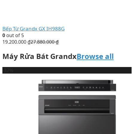
Bếp Từ Grandx GX IH988G
0
out of 5
19.200.000
₫
27.880.000
₫
Máy Rửa Bát Grandx
Browse all
-37%