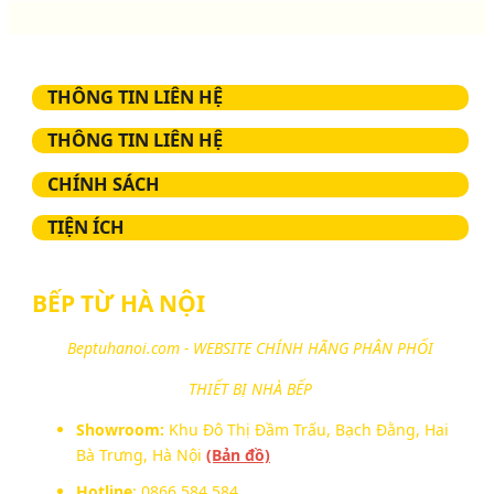
THÔNG TIN LIÊN HỆ
THÔNG TIN LIÊN HỆ
CHÍNH SÁCH
TIỆN ÍCH
BẾP TỪ HÀ NỘI
Beptuhanoi.com - WEBSITE CHÍNH HÃNG PHÂN PHỐI
THIẾT BỊ NHÀ BẾP
Showroom:
Khu Đô Thị Đầm Trấu, Bạch Đằng, Hai
Bà Trưng, Hà Nội
(Bản đồ)
Hotline
: 0866.584.584