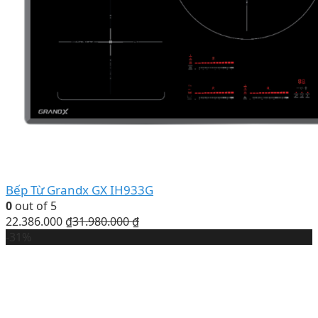
Bếp Từ Grandx GX IH933G
0
out of 5
22.386.000
₫
31.980.000
₫
-31%