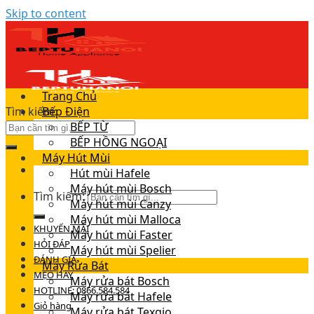
Skip to content
Trang Chủ
Tìm kiếm:
Bếp Điện
BẾP TỪ
BẾP HỒNG NGOẠI
Máy Hút Mùi
Hút mùi Hafele
Máy hút mùi Bosch
Tìm kiếm:
Máy hút mùi Canzy
Máy hút mùi Malloca
KHUYẾN MÃI
Máy hút mùi Faster
HỎI ĐÁP
Máy hút mùi Spelier
ĐÁNH GIÁ
Máy Rửa Bát
MẸO HAY
Máy rửa bát Bosch
HOTLINE: 0866.584.584
Máy rửa bát Hafele
Giỏ hàng
Máy rửa bát Texgio