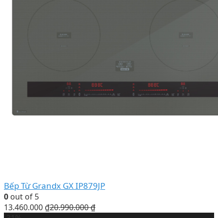
Bếp Từ Grandx GX IP879JP
0
out of 5
13.460.000
₫
20.990.000
₫
-31%