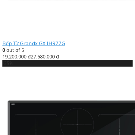
Bếp Từ Grandx GX IH977G
0
out of 5
19.200.000
₫
27.680.000
₫
-35%