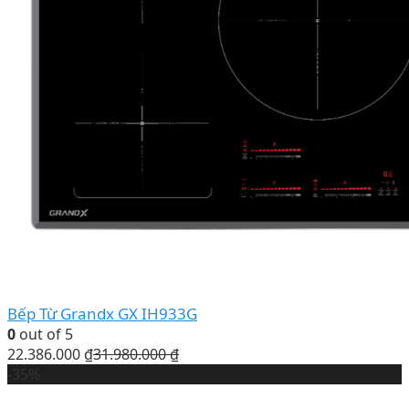
Bếp Từ Grandx GX IH933G
0
out of 5
22.386.000
₫
31.980.000
₫
-35%