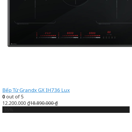
Bếp Từ Grandx GX IH736 Lux
0
out of 5
12.200.000
₫
18.890.000
₫
-35%