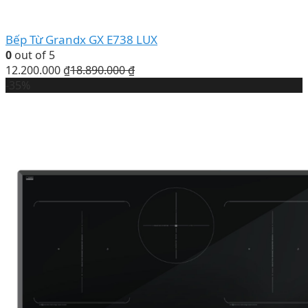
Bếp Từ Grandx GX E738 LUX
0
out of 5
12.200.000
₫
18.890.000
₫
-35%