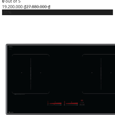
0
out of 5
19.200.000
₫
27.880.000
₫
-31%