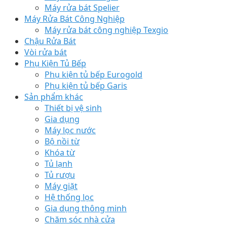
Máy rửa bát Spelier
Máy Rửa Bát Công Nghiệp
Máy rửa bát công nghiệp Texgio
Chậu Rửa Bát
Vòi rửa bát
Phụ Kiện Tủ Bếp
Phụ kiện tủ bếp Eurogold
Phụ kiện tủ bếp Garis
Sản phẩm khác
Thiết bị vệ sinh
Gia dụng
Máy lọc nước
Bộ nồi từ
Khóa từ
Tủ lạnh
Tủ rượu
Máy giặt
Hệ thống lọc
Gia dụng thông minh
Chăm sóc nhà cửa