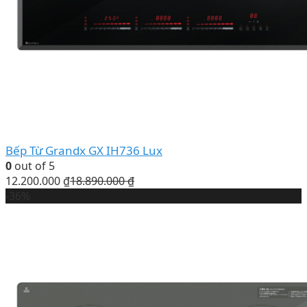
Bếp Từ Grandx GX IH736 Lux
0
out of 5
12.200.000
₫
18.890.000
₫
-36%