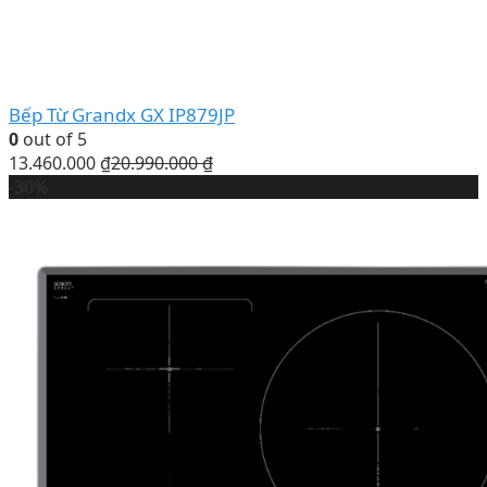
Bếp Từ Grandx GX IP879JP
0
out of 5
13.460.000
₫
20.990.000
₫
-30%