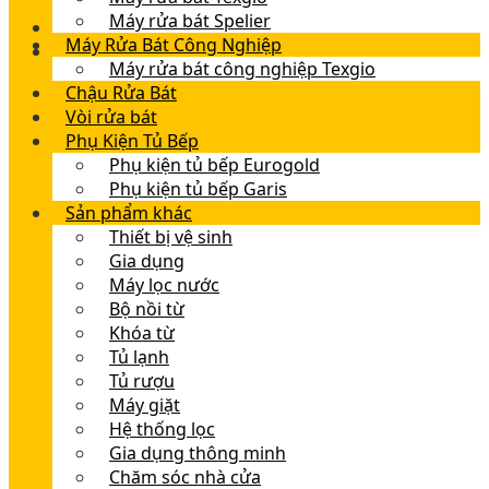
Máy rửa bát Spelier
Máy Rửa Bát Công Nghiệp
Máy rửa bát công nghiệp Texgio
Chậu Rửa Bát
Vòi rửa bát
Phụ Kiện Tủ Bếp
Phụ kiện tủ bếp Eurogold
Phụ kiện tủ bếp Garis
Sản phẩm khác
Thiết bị vệ sinh
Gia dụng
Máy lọc nước
Bộ nồi từ
Khóa từ
Tủ lạnh
Tủ rượu
Máy giặt
Hệ thống lọc
Gia dụng thông minh
Chăm sóc nhà cửa