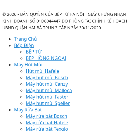
© 2026 - BẢN QUYỀN CỦA BẾP TỪ HÀ NỘI . GIẤY CHỨNG NHẬN
KINH DOANH SỐ 01D8044447 DO PHÒNG TÀI CHÍNH KẾ HOẠCH
UBND QUẬN HAI BÀ TRƯNG CẤP NGÀY 30/11/2020
Trang Chủ
Bếp Điện
BẾP TỪ
BẾP HỒNG NGOẠI
Máy Hút Mùi
Hút mùi Hafele
Máy hút mùi Bosch
Máy hút mùi Canzy
Máy hút mùi Malloca
Máy hút mùi Faster
Máy hút mùi Spelier
Máy Rửa Bát
Máy rửa bát Bosch
Máy rửa bát Hafele
Máy rửa bát Texgio