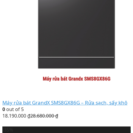
Máy rửa bát GrandX SMS8GX86G – Rửa sạch, sấy khô
0
out of 5
18.190.000
₫
28.680.000
₫
-35%