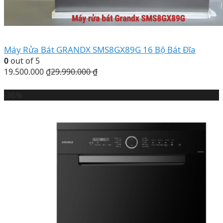
Máy Rửa Bát GRANDX SMS8GX89G 16 Bộ Bát Đĩa
0
out of 5
19.500.000
₫
29.990.000
₫
-36%