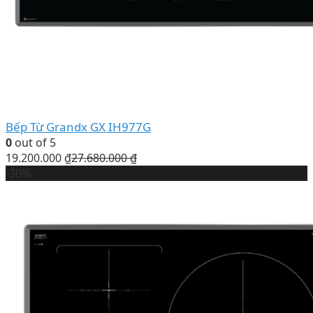
Bếp Từ Grandx GX IH977G
0
out of 5
19.200.000
₫
27.680.000
₫
-30%