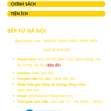
CHÍNH SÁCH
TIỆN ÍCH
BẾP TỪ HÀ NỘI
Beptuhanoi.com - WEBSITE CHÍNH HÃNG PHÂN PHỐI
THIẾT BỊ NHÀ BẾP
Showroom:
Khu Đô Thị Đầm Trấu, Bạch Đằng, Hai
Bà Trưng, Hà Nội
(Bản đồ)
Hotline
: 0866.584.584
Chuyên viên tư vấn :
0866.584.584
Nhận báo giá Hàng số lượng công trình:
0866.584.584
Email
: Beptuhanoi.ht@gmail.com
Thời gian làm việc:
Làm việc T2 – CN: 8h30 – 18h00