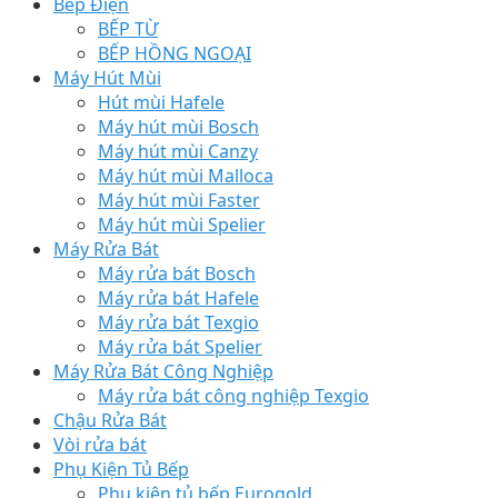
Bếp Điện
BẾP TỪ
BẾP HỒNG NGOẠI
Máy Hút Mùi
Hút mùi Hafele
Máy hút mùi Bosch
Máy hút mùi Canzy
Máy hút mùi Malloca
Máy hút mùi Faster
Máy hút mùi Spelier
Máy Rửa Bát
Máy rửa bát Bosch
Máy rửa bát Hafele
Máy rửa bát Texgio
Máy rửa bát Spelier
Máy Rửa Bát Công Nghiệp
Máy rửa bát công nghiệp Texgio
Chậu Rửa Bát
Vòi rửa bát
Phụ Kiện Tủ Bếp
Phụ kiện tủ bếp Eurogold