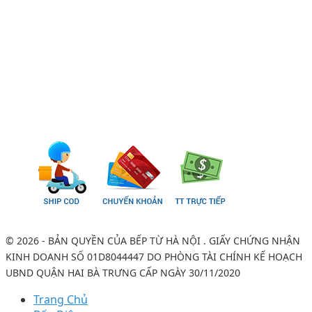
© 2026 - BẢN QUYỀN CỦA BẾP TỪ HÀ NỘI . GIẤY CHỨNG NHẬN
KINH DOANH SỐ 01D8044447 DO PHÒNG TÀI CHÍNH KẾ HOẠCH
UBND QUẬN HAI BÀ TRƯNG CẤP NGÀY 30/11/2020
Trang Chủ