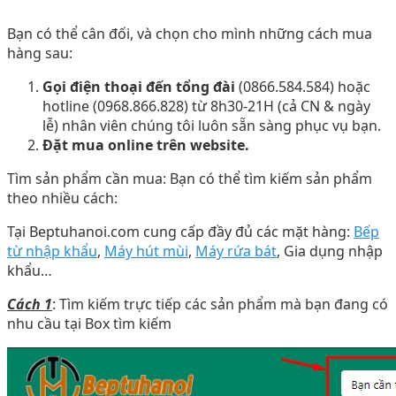
Bạn có thể cân đối, và chọn cho mình những cách mua
hàng sau:
Gọi điện thoại đến tổng đài
(0866.584.584) hoặc
hotline (0968.866.828) từ 8h30-21H (cả CN & ngày
lễ) nhân viên chúng tôi luôn sẵn sàng phục vụ bạn.
Đặt mua online trên website.
Tìm sản phẩm cần mua: Bạn có thể tìm kiếm sản phẩm
theo nhiều cách:
Tại Beptuhanoi.com cung cấp đầy đủ các mặt hàng:
Bếp
từ nhập khẩu
,
Máy hút mùi
,
Máy rứa bát
, Gia dụng nhập
khẩu…
Cách 1
: Tìm kiếm trực tiếp các sản phẩm mà bạn đang có
nhu cầu tại Box tìm kiếm