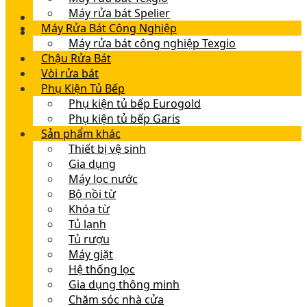
Máy rửa bát Spelier
Máy Rửa Bát Công Nghiệp
Máy rửa bát công nghiệp Texgio
Chậu Rửa Bát
Vòi rửa bát
Phụ Kiện Tủ Bếp
Phụ kiện tủ bếp Eurogold
Phụ kiện tủ bếp Garis
Sản phẩm khác
Thiết bị vệ sinh
Gia dụng
Máy lọc nước
Bộ nồi từ
Khóa từ
Tủ lạnh
Tủ rượu
Máy giặt
Hệ thống lọc
Gia dụng thông minh
Chăm sóc nhà cửa