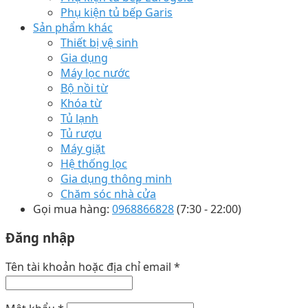
Phụ kiện tủ bếp Garis
Sản phẩm khác
Thiết bị vệ sinh
Gia dụng
Máy lọc nước
Bộ nồi từ
Khóa từ
Tủ lạnh
Tủ rượu
Máy giặt
Hệ thống lọc
Gia dụng thông minh
Chăm sóc nhà cửa
Gọi mua hàng:
0968866828
(7:30 - 22:00)
Đăng nhập
Tên tài khoản hoặc địa chỉ email
*