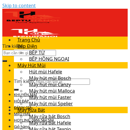
Skip to content
Trang Chủ
Tìm kiếm:
Bếp Điện
BẾP TỪ
BẾP HỒNG NGOẠI
Máy Hút Mùi
Hút mùi Hafele
Máy hút mùi Bosch
Tìm kiếm:
Máy hút mùi Canzy
Máy hút mùi Malloca
KHUYẾN MÃI
Máy hút mùi Faster
HỎI ĐÁP
Máy hút mùi Spelier
ĐÁNH GIÁ
Máy Rửa Bát
MẸO HAY
Máy rửa bát Bosch
HOTLINE: 0866.584.584
Máy rửa bát Hafele
Giỏ hàng
Máy rửa bát Texgio