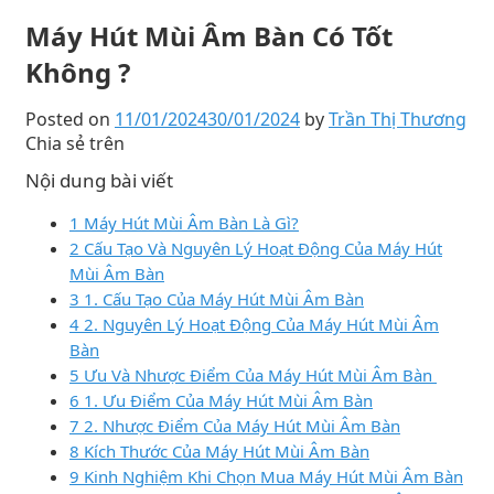
Máy Hút Mùi Âm Bàn Có Tốt
Không ?
Posted on
11/01/2024
30/01/2024
by
Trần Thị Thương
Chia sẻ trên
Nội dung bài viết
1 Máy Hút Mùi Âm Bàn Là Gì?
2 Cấu Tạo Và Nguyên Lý Hoạt Động Của Máy Hút
Mùi Âm Bàn
3 1. Cấu Tạo Của Máy Hút Mùi Âm Bàn
4 2. Nguyên Lý Hoạt Động Của Máy Hút Mùi Âm
Bàn
5 Ưu Và Nhược Điểm Của Máy Hút Mùi Âm Bàn
6 1. Ưu Điểm Của Máy Hút Mùi Âm Bàn
7 2. Nhược Điểm Của Máy Hút Mùi Âm Bàn
8 Kích Thước Của Máy Hút Mùi Âm Bàn
9 Kinh Nghiệm Khi Chọn Mua Máy Hút Mùi Âm Bàn