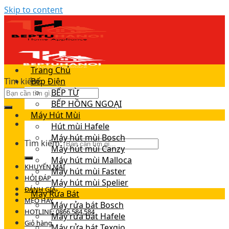
Skip to content
Trang Chủ
Tìm kiếm:
Bếp Điện
BẾP TỪ
BẾP HỒNG NGOẠI
Máy Hút Mùi
Hút mùi Hafele
Máy hút mùi Bosch
Tìm kiếm:
Máy hút mùi Canzy
Máy hút mùi Malloca
KHUYẾN MÃI
Máy hút mùi Faster
HỎI ĐÁP
Máy hút mùi Spelier
ĐÁNH GIÁ
Máy Rửa Bát
MẸO HAY
Máy rửa bát Bosch
HOTLINE: 0866.584.584
Máy rửa bát Hafele
Giỏ hàng
Máy rửa bát Texgio