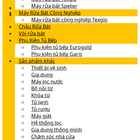
Máy rửa bát Spelier
Máy Rửa Bát Công Nghiệp
Máy rửa bát công nghiệp Texgio
Chậu Rửa Bát
Vòi rửa bát
Phụ Kiện Tủ Bếp
Phụ kiện tủ bếp Eurogold
Phụ kiện tủ bếp Garis
Sản phẩm khác
Thiết bị vệ sinh
Gia dụng
Máy lọc nước
Bộ nồi từ
Khóa từ
Tủ lạnh
Tủ rượu
Máy giặt
Hệ thống lọc
Gia dụng thông minh
Chăm sóc nhà cửa