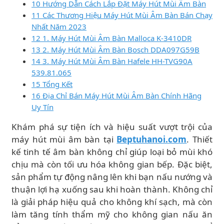
10 Hướng Dẫn Cách Lắp Đặt Máy Hút Mùi Âm Bàn
11 Các Thương Hiệu Máy Hút Mùi Âm Bàn Bán Chạy
Nhất Năm 2023
12 1. Máy Hút Mùi Âm Bàn Malloca K-3410DR
13 2. Máy Hút Mùi Âm Bàn Bosch DDA097G59B
14 3. Máy Hút Mùi Âm Bàn Hafele HH-TVG90A
539.81.065
15 Tổng Kết
16 Địa Chỉ Bán Máy Hút Mùi Âm Bàn Chính Hãng
Uy Tín
Khám phá sự tiện ích và hiệu suất vượt trội của
máy hút mùi âm bàn tại
Beptuhanoi.com
. Thiết
kế tinh tế âm bàn không chỉ giúp loại bỏ mùi khó
chịu mà còn tối ưu hóa không gian bếp. Đặc biệt,
sản phẩm tự động nâng lên khi bạn nấu nướng và
thuận lợi hạ xuống sau khi hoàn thành. Không chỉ
là giải pháp hiệu quả cho không khí sạch, mà còn
làm tăng tính thẩm mỹ cho không gian nấu ăn