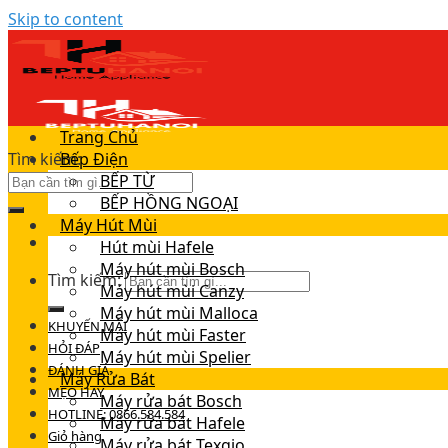
Skip to content
Trang Chủ
Tìm kiếm:
Bếp Điện
BẾP TỪ
BẾP HỒNG NGOẠI
Máy Hút Mùi
Hút mùi Hafele
Máy hút mùi Bosch
Tìm kiếm:
Máy hút mùi Canzy
Máy hút mùi Malloca
KHUYẾN MÃI
Máy hút mùi Faster
HỎI ĐÁP
Máy hút mùi Spelier
ĐÁNH GIÁ
Máy Rửa Bát
MẸO HAY
Máy rửa bát Bosch
HOTLINE: 0866.584.584
Máy rửa bát Hafele
Giỏ hàng
Máy rửa bát Texgio