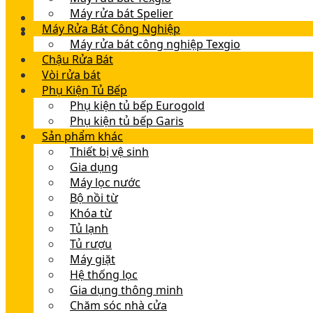
Máy rửa bát Spelier
Máy Rửa Bát Công Nghiệp
Máy rửa bát công nghiệp Texgio
Chậu Rửa Bát
Vòi rửa bát
Phụ Kiện Tủ Bếp
Phụ kiện tủ bếp Eurogold
Phụ kiện tủ bếp Garis
Sản phẩm khác
Thiết bị vệ sinh
Gia dụng
Máy lọc nước
Bộ nồi từ
Khóa từ
Tủ lạnh
Tủ rượu
Máy giặt
Hệ thống lọc
Gia dụng thông minh
Chăm sóc nhà cửa