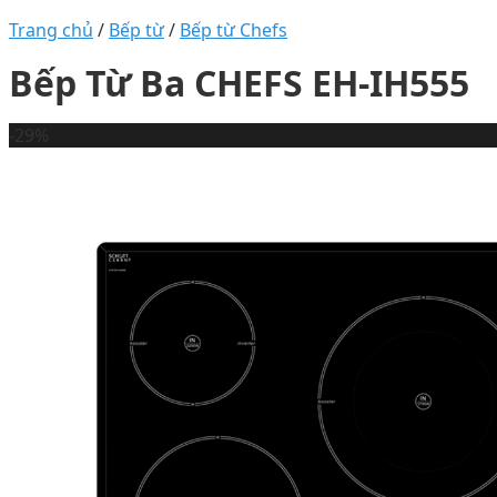
Trang chủ
/
Bếp từ
/
Bếp từ Chefs
Bếp Từ Ba CHEFS EH-IH555
-29%