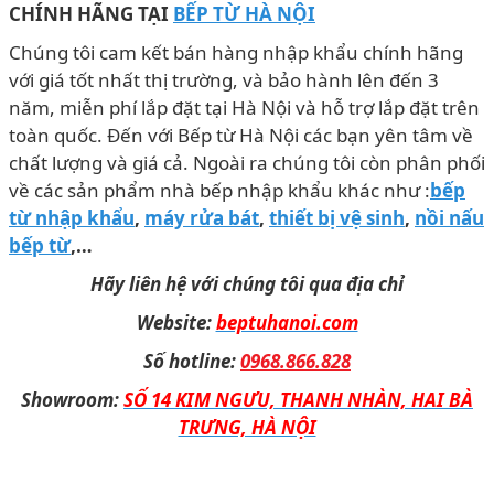
CHÍNH HÃNG TẠI
BẾP TỪ HÀ NỘI
Chúng tôi cam kết bán hàng nhập khẩu chính hãng
với giá tốt nhất thị trường, và bảo hành lên đến 3
năm, miễn phí lắp đặt tại Hà Nội và hỗ trợ lắp đặt trên
toàn quốc. Đến với Bếp từ Hà Nội các bạn yên tâm về
chất lượng và giá cả. Ngoài ra chúng tôi còn phân phối
về các sản phẩm nhà bếp nhập khẩu khác như :
bếp
từ nhập khẩu
,
máy rửa bát
,
thiết bị vệ sinh
,
nồi nấu
bếp từ
,…
Hãy liên hệ với chúng tôi qua địa chỉ
Website:
beptuhanoi.com
Số hotline:
0968.866.828
Showroom:
SỐ 14 KIM NGƯU, THANH NHÀN, HAI BÀ
TRƯNG, HÀ NỘI