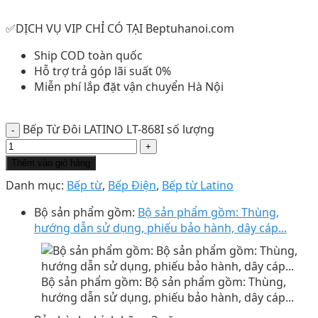
✅DỊCH VỤ VIP CHỈ CÓ TẠI Beptuhanoi.com
Ship COD toàn quốc
Hỗ trợ trả góp lãi suất 0%
Miễn phí lắp đặt vận chuyển Hà Nội
Bếp Từ Đôi LATINO LT-868I số lượng
Thêm vào giỏ hàng
Danh mục:
Bếp từ
,
Bếp Điện
,
Bếp từ Latino
Bộ sản phẩm gồm:
Bộ sản phẩm gồm: Thùng,
hướng dẫn sử dụng, phiếu bảo hành, dây cáp...
Bộ sản phẩm gồm: Bộ sản phẩm gồm: Thùng,
hướng dẫn sử dụng, phiếu bảo hành, dây cáp...