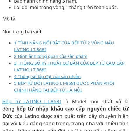
Bảo hành chính hãng 3 năm.
Lỗi đổi mới trong vòng 1 tháng trên toàn quốc.
Mô tả
Nội dung bài viết
1 TÍNH NĂNG NỔI BẬT CỦA BẾP TỪ 2 VÙNG NẤU
LATINO LT-868I
2 Hình ảnh tổng quan của sản phẩm
3 THÔNG SỐ KỸ THUẬT CƠ BẢN CỦA BẾP TỪ CAO CẤP
LATINO LT-868I
4 Thông số lắp đặt của sản phẩm
5 BẾP TỪ ĐÔI LATINO LT-868I ĐƯỢC PHÂN PHỐI
CHÍNH HÃNG TẠI BẾP TỪ HÀ NỘI
Bếp Từ LATINO LT-868I
là Model mới nhất và là
dòng
bếp từ nhập khẩu cao cấp nguyên chiếc từ
Đức
của Latino được sản xuất trên dây chuyền hiện
đại với kiểu dáng sang trọng, trang nhã với nhiều tính
năng thông minh, bếp đôi, có 2 vùng nấu riêng biệt,