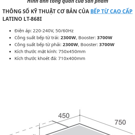
Hình ảnh tổng quan của sản phẩm
THÔNG SỐ KỸ THUẬT CƠ BẢN CỦA
BẾP TỪ CAO CẤP
LATINO LT-868I
Điện áp: 220-240V, 50/60Hz
Công suất bếp từ trái:
2300W
, Booster:
3700W
Công suất bếp từ phải:
2300W
, Booster:
3700W
Kích thước mặt kính: 750x450mm
Kích thước khoét đá: 710x400mm