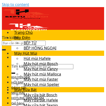
Skip to content
Trang Chủ
Tìm kiếm:
Bếp Điện
BẾP TỪ
BẾP HỒNG NGOẠI
Máy Hút Mùi
Hút mùi Hafele
Máy hút mùi Bosch
Tìm kiếm:
Máy hút mùi Canzy
Máy hút mùi Malloca
KHUYẾN MÃI
Máy hút mùi Faster
HỎI ĐÁP
Máy hút mùi Spelier
ĐÁNH GIÁ
Máy Rửa Bát
MẸO HAY
Máy rửa bát Bosch
HOTLINE: 0866.584.584
Máy rửa bát Hafele
Giỏ hàng
Máy rửa bát Texgio