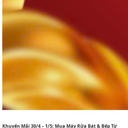
Khuyến Mãi 30/4 – 1/5: Mua Máy Rửa Bát & Bếp Từ