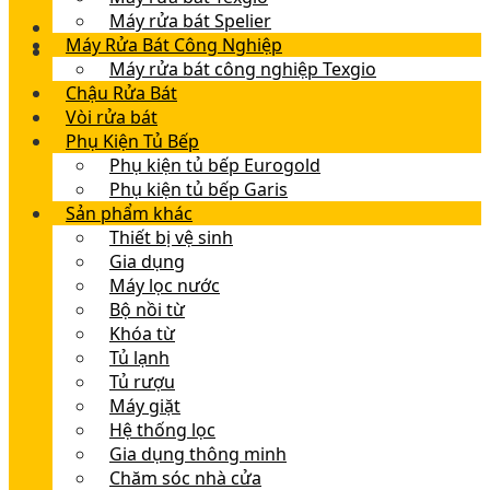
Máy rửa bát Spelier
Máy Rửa Bát Công Nghiệp
Máy rửa bát công nghiệp Texgio
Chậu Rửa Bát
Vòi rửa bát
Phụ Kiện Tủ Bếp
Phụ kiện tủ bếp Eurogold
Phụ kiện tủ bếp Garis
Sản phẩm khác
Thiết bị vệ sinh
Gia dụng
Máy lọc nước
Bộ nồi từ
Khóa từ
Tủ lạnh
Tủ rượu
Máy giặt
Hệ thống lọc
Gia dụng thông minh
Chăm sóc nhà cửa