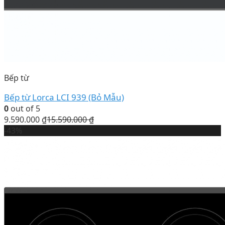
Bếp từ
Bếp từ Lorca LCI 939 (Bỏ Mẫu)
0
out of 5
9.590.000
₫
15.590.000
₫
-43%