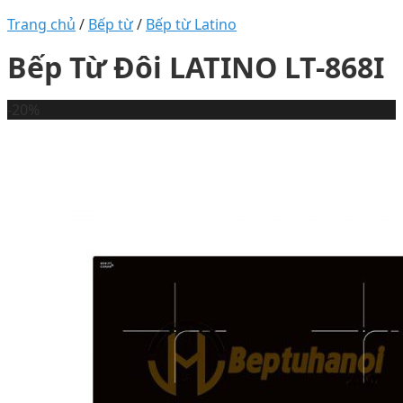
Trang chủ
/
Bếp từ
/
Bếp từ Latino
Bếp Từ Đôi LATINO LT-868I
-20%