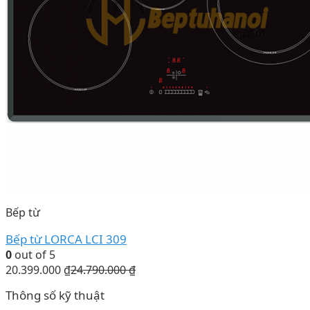
Bếp từ
Bếp từ LORCA LCI 309
0
out of 5
20.399.000
₫
24.790.000
₫
Thông số kỹ thuật