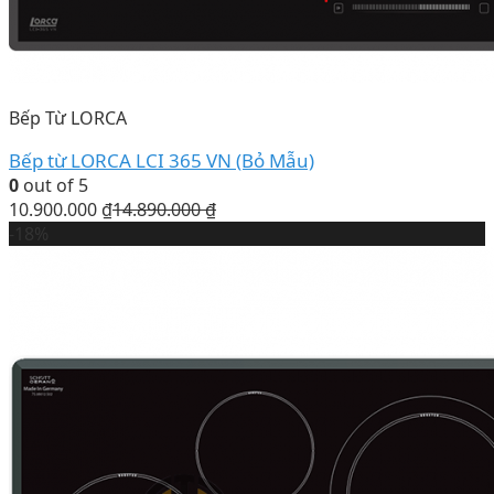
Bếp Từ LORCA
Bếp từ LORCA LCI 365 VN (Bỏ Mẫu)
0
out of 5
10.900.000
₫
14.890.000
₫
-18%