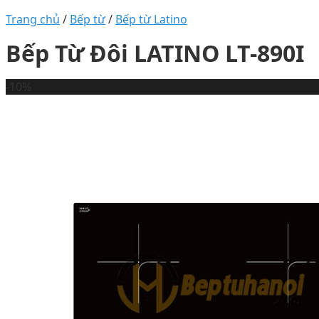
Trang chủ
/
Bếp từ
/
Bếp từ Latino
Bếp Từ Đôi LATINO LT-890I
-10%