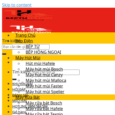
Skip to content
Trang Chủ
Tìm kiếm:
Bếp Điện
BẾP TỪ
BẾP HỒNG NGOẠI
Máy Hút Mùi
Hút mùi Hafele
Máy hút mùi Bosch
Tìm kiếm:
Máy hút mùi Canzy
Máy hút mùi Malloca
KHUYẾN MÃI
Máy hút mùi Faster
HỎI ĐÁP
Máy hút mùi Spelier
ĐÁNH GIÁ
Máy Rửa Bát
MẸO HAY
Máy rửa bát Bosch
HOTLINE: 0866.584.584
Máy rửa bát Hafele
Giỏ hàng
Máy rửa bát Texgio