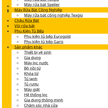
Máy rửa bát Spelier
Máy Rửa Bát Công Nghiệp
Máy rửa bát công nghiệp Texgio
Chậu Rửa Bát
Vòi rửa bát
Phụ Kiện Tủ Bếp
Phụ kiện tủ bếp Eurogold
Phụ kiện tủ bếp Garis
Sản phẩm khác
Thiết bị vệ sinh
Gia dụng
Máy lọc nước
Bộ nồi từ
Khóa từ
Tủ lạnh
Tủ rượu
Máy giặt
Hệ thống lọc
Gia dụng thông minh
Chăm sóc nhà cửa