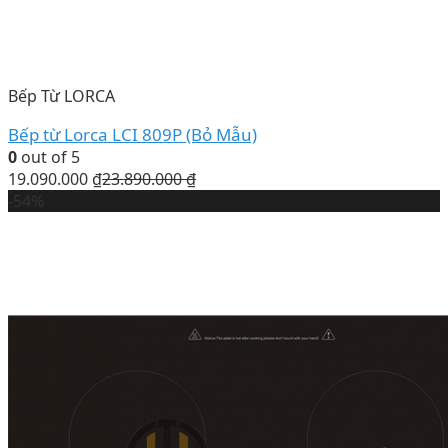
Bếp Từ LORCA
Bếp từ Lorca LCI 809P (Bỏ Mẫu)
0
out of 5
19.090.000
₫
23.890.000
₫
-54%