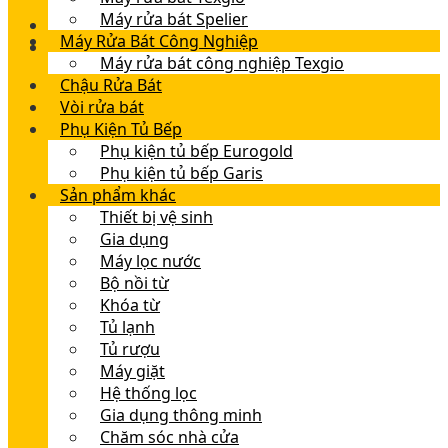
Máy rửa bát Spelier
Máy Rửa Bát Công Nghiệp
Máy rửa bát công nghiệp Texgio
Chậu Rửa Bát
Vòi rửa bát
Phụ Kiện Tủ Bếp
Phụ kiện tủ bếp Eurogold
Phụ kiện tủ bếp Garis
Sản phẩm khác
Thiết bị vệ sinh
Gia dụng
Máy lọc nước
Bộ nồi từ
Khóa từ
Tủ lạnh
Tủ rượu
Máy giặt
Hệ thống lọc
Gia dụng thông minh
Chăm sóc nhà cửa