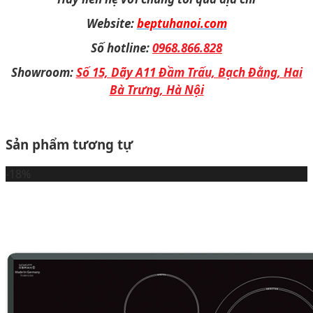
Website:
beptuhanoi.com
Số hotline:
0968.866.828
Showroom:
Số 15, Dãy A11 Đầm Trấu, Bạch Đằng, Hai
Bà Trưng, Hà Nội
Sản phẩm tương tự
-18%