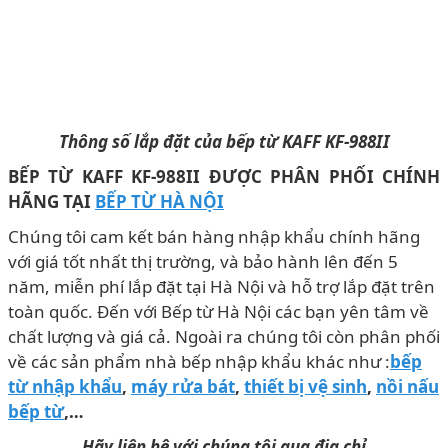
Thông số lắp đặt của bếp từ KAFF KF-988II
BẾP TỪ KAFF KF-988II ĐƯỢC PHÂN PHỐI CHÍNH
HÃNG TẠI
BẾP TỪ HÀ NỘI
Chúng tôi cam kết bán hàng nhập khẩu chính hãng
với giá tốt nhất thị trường, và bảo hành lên đến 5
năm, miễn phí lắp đặt tại Hà Nội và hỗ trợ lắp đặt trên
toàn quốc. Đến với Bếp từ Hà Nội các bạn yên tâm về
chất lượng và giá cả. Ngoài ra chúng tôi còn phân phối
về các sản phẩm nhà bếp nhập khẩu khác như :
bếp
từ nhập khẩu
,
máy rửa bát
,
thiết bị vệ sinh
,
nồi nấu
bếp từ
,…
Hãy liên hệ với chúng tôi qua địa chỉ