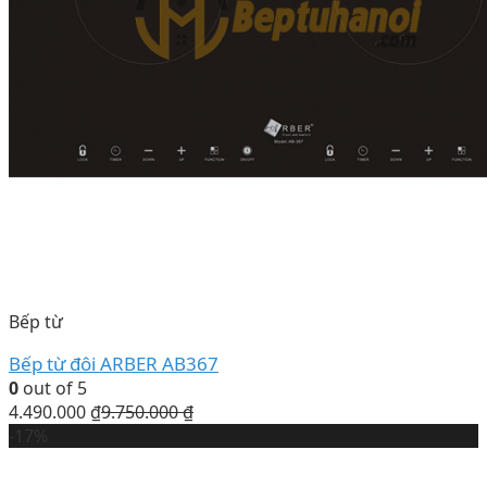
Bếp từ
Bếp từ đôi ARBER AB367
0
out of 5
4.490.000
₫
9.750.000
₫
-17%