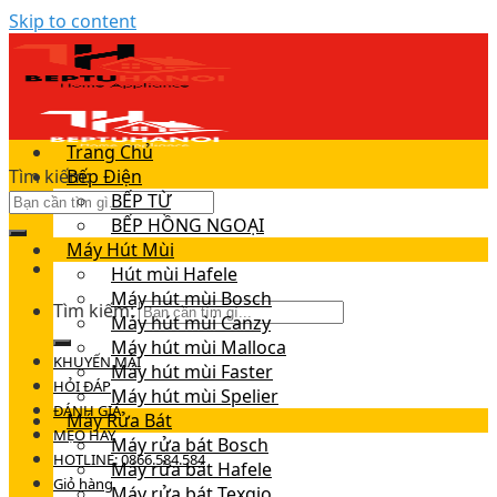
Skip to content
Trang Chủ
Tìm kiếm:
Bếp Điện
BẾP TỪ
BẾP HỒNG NGOẠI
Máy Hút Mùi
Hút mùi Hafele
Máy hút mùi Bosch
Tìm kiếm:
Máy hút mùi Canzy
Máy hút mùi Malloca
KHUYẾN MÃI
Máy hút mùi Faster
HỎI ĐÁP
Máy hút mùi Spelier
ĐÁNH GIÁ
Máy Rửa Bát
MẸO HAY
Máy rửa bát Bosch
HOTLINE: 0866.584.584
Máy rửa bát Hafele
Giỏ hàng
Máy rửa bát Texgio