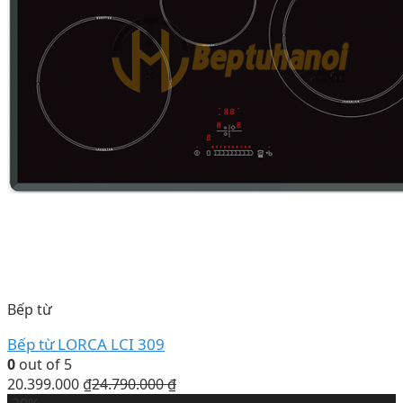
Bếp từ
Bếp từ LORCA LCI 309
0
out of 5
20.399.000
₫
24.790.000
₫