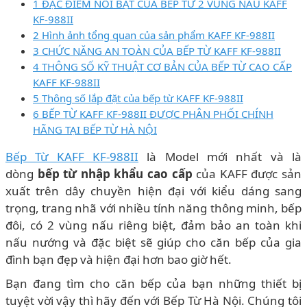
1 ĐẶC ĐIỂM NỔI BẬT CỦA BẾP TỪ 2 VÙNG NẤU KAFF
KF-988II
2 Hình ảnh tổng quan của sản phẩm KAFF KF-988II
3 CHỨC NĂNG AN TOÀN CỦA BẾP TỪ KAFF KF-988II
4 THÔNG SỐ KỸ THUẬT CƠ BẢN CỦA BẾP TỪ CAO CẤP
KAFF KF-988II
5 Thông số lắp đặt của bếp từ KAFF KF-988II
6 BẾP TỪ KAFF KF-988II ĐƯỢC PHÂN PHỐI CHÍNH
HÃNG TẠI BẾP TỪ HÀ NỘI
Bếp Từ KAFF KF-988II
là Model mới nhất và là
dòng
bếp từ nhập khẩu cao cấp
của KAFF được sản
xuất trên dây chuyền hiện đại với kiểu dáng sang
trọng, trang nhã với nhiều tính năng thông minh, bếp
đôi, có 2 vùng nấu riêng biệt, đảm bảo an toàn khi
nấu nướng và đặc biệt sẽ giúp cho căn bếp của gia
đình bạn đẹp và hiện đại hơn bao giờ hết.
Bạn đang tìm cho căn bếp của bạn những thiết bị
tuyệt vời vậy thì hãy đến với Bếp Từ Hà Nội. Chúng tôi