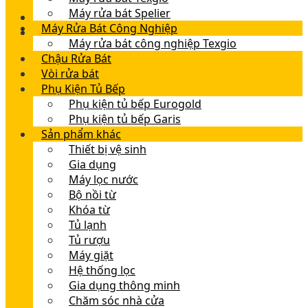
Máy rửa bát Spelier
Máy Rửa Bát Công Nghiệp
Máy rửa bát công nghiệp Texgio
Chậu Rửa Bát
Vòi rửa bát
Phụ Kiện Tủ Bếp
Phụ kiện tủ bếp Eurogold
Phụ kiện tủ bếp Garis
Sản phẩm khác
Thiết bị vệ sinh
Gia dụng
Máy lọc nước
Bộ nồi từ
Khóa từ
Tủ lạnh
Tủ rượu
Máy giặt
Hệ thống lọc
Gia dụng thông minh
Chăm sóc nhà cửa