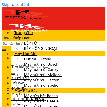
Skip to content
Trang Chủ
Tìm kiếm:
Bếp Điện
BẾP TỪ
BẾP HỒNG NGOẠI
Máy Hút Mùi
Hút mùi Hafele
Máy hút mùi Bosch
Tìm kiếm:
Máy hút mùi Canzy
Máy hút mùi Malloca
KHUYẾN MÃI
Máy hút mùi Faster
HỎI ĐÁP
Máy hút mùi Spelier
ĐÁNH GIÁ
Máy Rửa Bát
MẸO HAY
Máy rửa bát Bosch
HOTLINE: 0866.584.584
Máy rửa bát Hafele
Giỏ hàng
Máy rửa bát Texgio