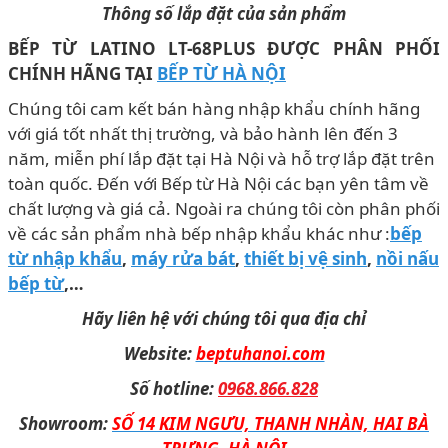
Thông số lắp đặt của sản phẩm
BẾP TỪ LATINO LT-68PLUS ĐƯỢC PHÂN PHỐI
CHÍNH HÃNG TẠI
BẾP TỪ HÀ NỘI
Chúng tôi cam kết bán hàng nhập khẩu chính hãng
với giá tốt nhất thị trường, và bảo hành lên đến 3
năm, miễn phí lắp đặt tại Hà Nội và hỗ trợ lắp đặt trên
toàn quốc. Đến với Bếp từ Hà Nội các bạn yên tâm về
chất lượng và giá cả. Ngoài ra chúng tôi còn phân phối
về các sản phẩm nhà bếp nhập khẩu khác như :
bếp
từ nhập khẩu
,
máy rửa bát
,
thiết bị vệ sinh
,
nồi nấu
bếp từ
,…
Hãy liên hệ với chúng tôi qua địa chỉ
Website:
beptuhanoi.com
Số hotline:
0968.866.828
Showroom:
SỐ 14 KIM NGƯU, THANH NHÀN, HAI BÀ