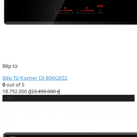
Bếp từ
Bếp Từ Kocher DI-806GE02
0
out of 5
18.792.000
₫
23.490.000
₫
-24%