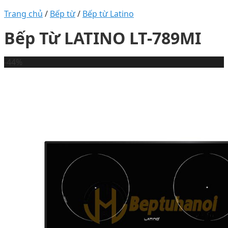
Trang chủ
/
Bếp từ
/
Bếp từ Latino
Bếp Từ LATINO LT-789MI
-44%