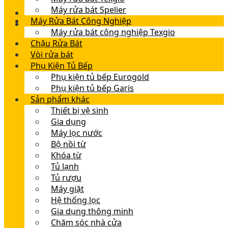
Máy rửa bát Spelier
Máy Rửa Bát Công Nghiệp
Máy rửa bát công nghiệp Texgio
Chậu Rửa Bát
Vòi rửa bát
Phụ Kiện Tủ Bếp
Phụ kiện tủ bếp Eurogold
Phụ kiện tủ bếp Garis
Sản phẩm khác
Thiết bị vệ sinh
Gia dụng
Máy lọc nước
Bộ nồi từ
Khóa từ
Tủ lạnh
Tủ rượu
Máy giặt
Hệ thống lọc
Gia dụng thông minh
Chăm sóc nhà cửa