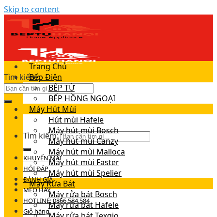
Skip to content
Trang Chủ
Tìm kiếm:
Bếp Điện
BẾP TỪ
BẾP HỒNG NGOẠI
Máy Hút Mùi
Hút mùi Hafele
Máy hút mùi Bosch
Tìm kiếm:
Máy hút mùi Canzy
Máy hút mùi Malloca
KHUYẾN MÃI
Máy hút mùi Faster
HỎI ĐÁP
Máy hút mùi Spelier
ĐÁNH GIÁ
Máy Rửa Bát
MẸO HAY
Máy rửa bát Bosch
HOTLINE: 0866.584.584
Máy rửa bát Hafele
Giỏ hàng
Máy rửa bát Texgio