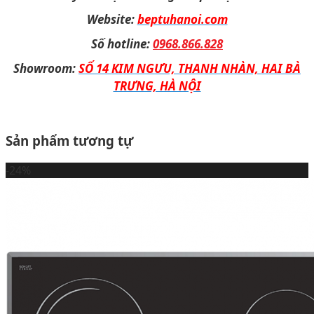
Website:
beptuhanoi.com
Số hotline:
0968.866.828
Showroom:
SỐ 14 KIM NGƯU, THANH NHÀN, HAI BÀ
TRƯNG, HÀ NỘI
Sản phẩm tương tự
-24%