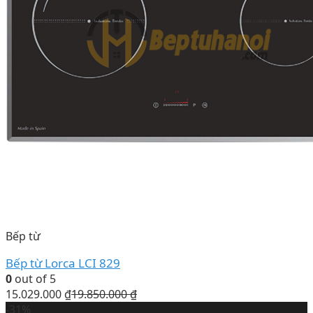
Bếp từ
Bếp từ Lorca LCI 829
0
out of 5
15.029.000
₫
19.850.000
₫
-31%