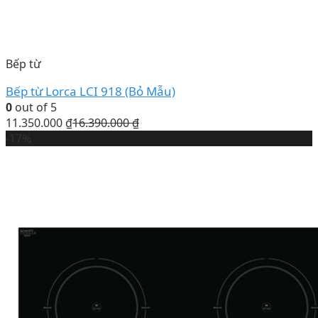
Bếp từ
Bếp từ Lorca LCI 918 (Bỏ Mẫu)
0
out of 5
11.350.000
₫
16.390.000
₫
-17%