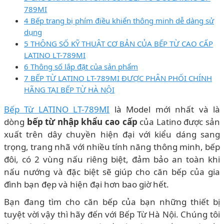
789MI
4 Bếp trang bị phím điều khiển thông minh dễ dàng sử
dụng
5 THÔNG SỐ KỸ THUẬT CƠ BẢN CỦA BẾP TỪ CAO CẤP
LATINO LT-789MI
6 Thông số lắp đặt của sản phẩm
7 BẾP TỪ LATINO LT-789MI ĐƯỢC PHÂN PHỐI CHÍNH
HÃNG TẠI BẾP TỪ HÀ NỘI
Bếp Từ LATINO LT-789MI
là Model mới nhất và là
dòng
bếp từ nhập khẩu cao cấp
của Latino được sản
xuất trên dây chuyền hiện đại với kiểu dáng sang
trọng, trang nhã với nhiều tính năng thông minh, bếp
đôi, có 2 vùng nấu riêng biệt, đảm bảo an toàn khi
nấu nướng và đặc biệt sẽ giúp cho căn bếp của gia
đình bạn đẹp và hiện đại hơn bao giờ hết.
Bạn đang tìm cho căn bếp của bạn những thiết bị
tuyệt vời vậy thì hãy đến với Bếp Từ Hà Nội. Chúng tôi