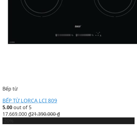
Bếp từ
BẾP TỪ LORCA LCI 809
5.00
out of 5
17.669.000
₫
21.390.000
₫
-20%