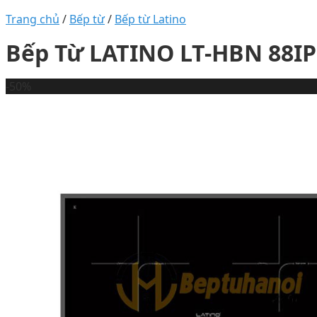
Trang chủ
/
Bếp từ
/
Bếp từ Latino
Bếp Từ LATINO LT-HBN 88I
-50%