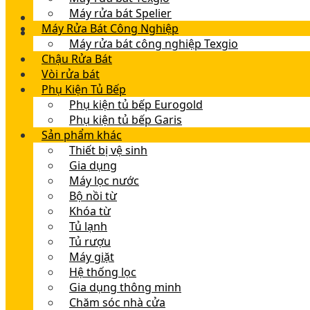
Máy rửa bát Spelier
Máy Rửa Bát Công Nghiệp
Máy rửa bát công nghiệp Texgio
Chậu Rửa Bát
Vòi rửa bát
Phụ Kiện Tủ Bếp
Phụ kiện tủ bếp Eurogold
Phụ kiện tủ bếp Garis
Sản phẩm khác
Thiết bị vệ sinh
Gia dụng
Máy lọc nước
Bộ nồi từ
Khóa từ
Tủ lạnh
Tủ rượu
Máy giặt
Hệ thống lọc
Gia dụng thông minh
Chăm sóc nhà cửa