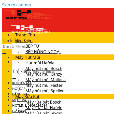
Skip to content
Trang Chủ
Tìm kiếm:
Bếp Điện
BẾP TỪ
BẾP HỒNG NGOẠI
Máy Hút Mùi
Hút mùi Hafele
Máy hút mùi Bosch
Tìm kiếm:
Máy hút mùi Canzy
Máy hút mùi Malloca
KHUYẾN MÃI
Máy hút mùi Faster
HỎI ĐÁP
Máy hút mùi Spelier
ĐÁNH GIÁ
Máy Rửa Bát
MẸO HAY
Máy rửa bát Bosch
HOTLINE: 0866.584.584
Máy rửa bát Hafele
Giỏ hàng
Máy rửa bát Texgio