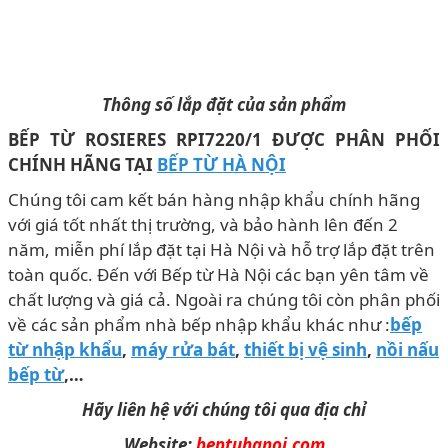
Thông số lắp đặt của sản phẩm
BẾP TỪ ROSIERES RPI7220/1 ĐƯỢC PHÂN PHỐI
CHÍNH HÃNG TẠI
BẾP TỪ HÀ NỘI
Chúng tôi cam kết bán hàng nhập khẩu chính hãng
với giá tốt nhất thị trường, và bảo hành lên đến 2
năm, miễn phí lắp đặt tại Hà Nội và hỗ trợ lắp đặt trên
toàn quốc. Đến với Bếp từ Hà Nội các bạn yên tâm về
chất lượng và giá cả. Ngoài ra chúng tôi còn phân phối
về các sản phẩm nhà bếp nhập khẩu khác như :
bếp
từ nhập khẩu
,
máy rửa bát
,
thiết bị vệ sinh
,
nồi nấu
bếp từ
,…
Hãy liên hệ với chúng tôi qua địa chỉ
Website:
beptuhanoi.com