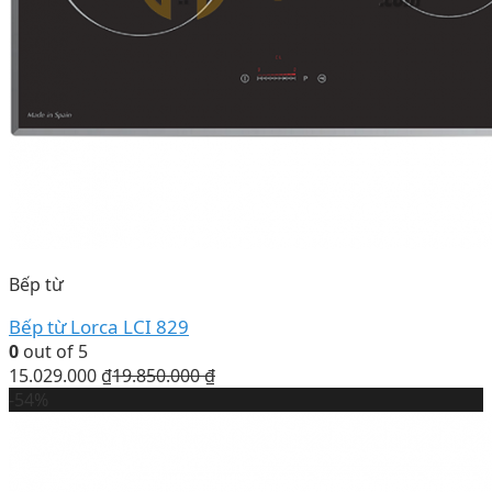
Bếp từ
Bếp từ Lorca LCI 829
0
out of 5
15.029.000
₫
19.850.000
₫
-54%