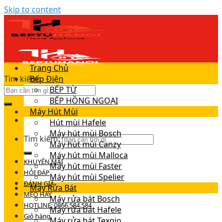
Skip to content
Trang Chủ
Tìm kiếm:
Bếp Điện
BẾP TỪ
BẾP HỒNG NGOẠI
Máy Hút Mùi
Hút mùi Hafele
Máy hút mùi Bosch
Tìm kiếm:
Máy hút mùi Canzy
Máy hút mùi Malloca
KHUYẾN MÃI
Máy hút mùi Faster
HỎI ĐÁP
Máy hút mùi Spelier
ĐÁNH GIÁ
Máy Rửa Bát
MẸO HAY
Máy rửa bát Bosch
HOTLINE: 0866.584.584
Máy rửa bát Hafele
Giỏ hàng
Máy rửa bát Texgio