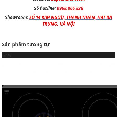
Số hotline:
0968.866.828
Showroom:
SỐ 14 KIM NGƯU, THANH NHÀN, HAI BÀ
TRƯNG, HÀ NỘI
Sản phẩm tương tự
-31%