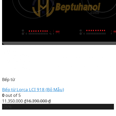
Bếp từ
Bếp từ Lorca LCI 918 (Bỏ Mẫu)
0
out of 5
11.350.000
₫
16.390.000
₫
-25%