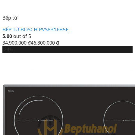
Bếp từ
BẾP TỪ BOSCH PVS831FB5E
5.00
out of 5
34.900.000
₫
46.800.000
₫
-24%