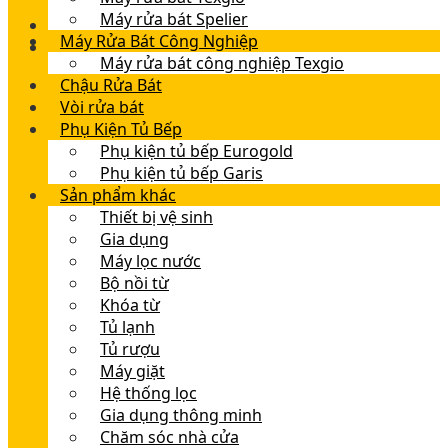
Máy rửa bát Spelier
Máy Rửa Bát Công Nghiệp
Máy rửa bát công nghiệp Texgio
Chậu Rửa Bát
Vòi rửa bát
Phụ Kiện Tủ Bếp
Phụ kiện tủ bếp Eurogold
Phụ kiện tủ bếp Garis
Sản phẩm khác
Thiết bị vệ sinh
Gia dụng
Máy lọc nước
Bộ nồi từ
Khóa từ
Tủ lạnh
Tủ rượu
Máy giặt
Hệ thống lọc
Gia dụng thông minh
Chăm sóc nhà cửa