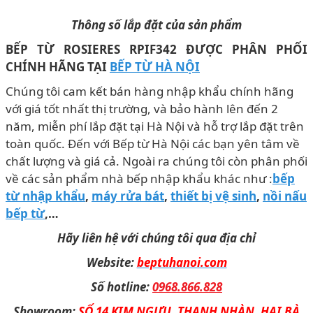
Thông số lắp đặt của sản phẩm
BẾP TỪ ROSIERES RPIF342 ĐƯỢC PHÂN PHỐI
CHÍNH HÃNG TẠI
BẾP TỪ HÀ NỘI
Chúng tôi cam kết bán hàng nhập khẩu chính hãng
với giá tốt nhất thị trường, và bảo hành lên đến 2
năm, miễn phí lắp đặt tại Hà Nội và hỗ trợ lắp đặt trên
toàn quốc. Đến với Bếp từ Hà Nội các bạn yên tâm về
chất lượng và giá cả. Ngoài ra chúng tôi còn phân phối
về các sản phẩm nhà bếp nhập khẩu khác như :
bếp
từ nhập khẩu
,
máy rửa bát
,
thiết bị vệ sinh
,
nồi nấu
bếp từ
,…
Hãy liên hệ với chúng tôi qua địa chỉ
Website:
beptuhanoi.com
Số hotline:
0968.866.828
Showroom:
SỐ 14 KIM NGƯU, THANH NHÀN, HAI BÀ