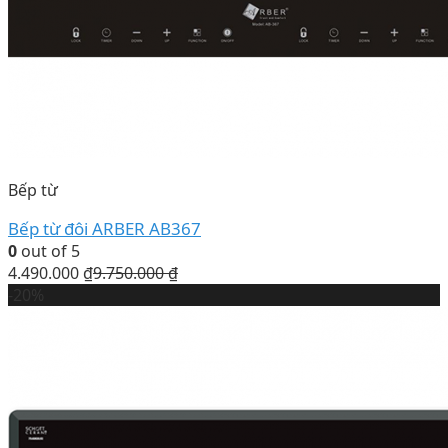
Bếp từ
Bếp từ đôi ARBER AB367
0
out of 5
4.490.000
₫
9.750.000
₫
-20%