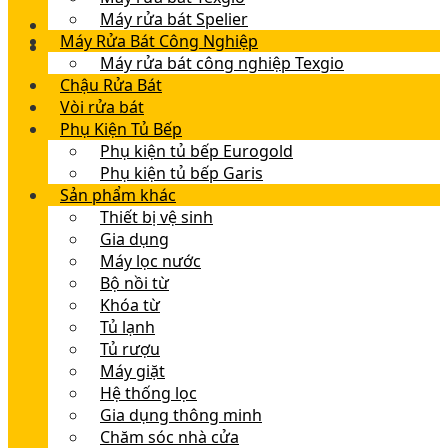
Máy rửa bát Spelier
Máy Rửa Bát Công Nghiệp
Máy rửa bát công nghiệp Texgio
Chậu Rửa Bát
Vòi rửa bát
Phụ Kiện Tủ Bếp
Phụ kiện tủ bếp Eurogold
Phụ kiện tủ bếp Garis
Sản phẩm khác
Thiết bị vệ sinh
Gia dụng
Máy lọc nước
Bộ nồi từ
Khóa từ
Tủ lạnh
Tủ rượu
Máy giặt
Hệ thống lọc
Gia dụng thông minh
Chăm sóc nhà cửa