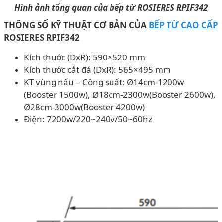
Hình ảnh tổng quan của bếp từ ROSIERES RPIF342
THÔNG SỐ KỸ THUẬT CƠ BẢN CỦA
BẾP TỪ CAO CẤP
ROSIERES RPIF342
Kích thước (DxR): 590×520 mm
Kích thước cắt đá (DxR): 565×495 mm
KT vùng nấu – Công suất: Ø14cm-1200w
(Booster 1500w), Ø18cm-2300w(Booster 2600w),
Ø28cm-3000w(Booster 4200w)
Điện: 7200w/220~240v/50~60hz