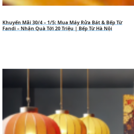
Khuyến Mãi 30/4 – 1/5: Mua Máy Rửa Bát & Bếp Từ
Fandi – Nhận Quà Tới 20 Triệu | Bếp Từ Hà Nội