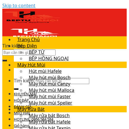
Skip to content
Trang Chủ
Tìm kiếm:
Bếp Điện
BẾP TỪ
BẾP HỒNG NGOẠI
Máy Hút Mùi
Hút mùi Hafele
Máy hút mùi Bosch
Tìm kiếm:
Máy hút mùi Canzy
Máy hút mùi Malloca
KHUYẾN MÃI
Máy hút mùi Faster
HỎI ĐÁP
Máy hút mùi Spelier
ĐÁNH GIÁ
Máy Rửa Bát
MẸO HAY
Máy rửa bát Bosch
HOTLINE: 0866.584.584
Máy rửa bát Hafele
Giỏ hàng
Máy rửa bát Texgio