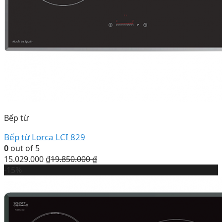
Bếp từ
Bếp từ Lorca LCI 829
0
out of 5
15.029.000
₫
19.850.000
₫
-15%