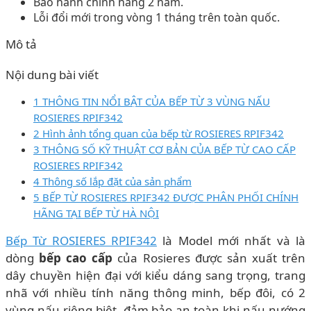
Bảo hành chính hãng 2 năm.
Lỗi đổi mới trong vòng 1 tháng trên toàn quốc.
Mô tả
Nội dung bài viết
1 THÔNG TIN NỔI BẬT CỦA BẾP TỪ 3 VÙNG NẤU
ROSIERES RPIF342
2 Hình ảnh tổng quan của bếp từ ROSIERES RPIF342
3 THÔNG SỐ KỸ THUẬT CƠ BẢN CỦA BẾP TỪ CAO CẤP
ROSIERES RPIF342
4 Thông số lắp đặt của sản phẩm
5 BẾP TỪ ROSIERES RPIF342 ĐƯỢC PHÂN PHỐI CHÍNH
HÃNG TẠI BẾP TỪ HÀ NỘI
Bếp Từ ROSIERES RPIF342
là Model mới nhất và là
dòng
bếp cao cấp
của Rosieres được sản xuất trên
dây chuyền hiện đại với kiểu dáng sang trọng, trang
nhã với nhiều tính năng thông minh, bếp đôi, có 2
vùng nấu riêng biệt, đảm bảo an toàn khi nấu nướng