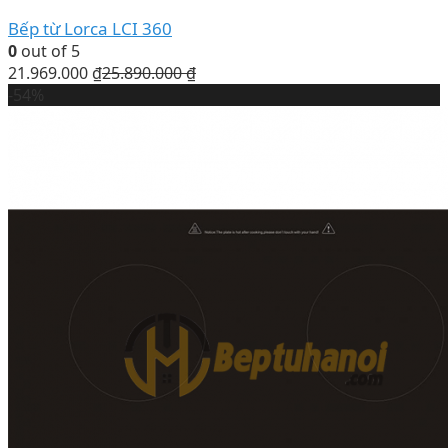
Bếp từ Lorca LCI 360
0
out of 5
21.969.000
₫
25.890.000
₫
-54%