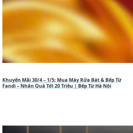
Khuyến Mãi 30/4 – 1/5: Mua Máy Rửa Bát & Bếp Từ
Fandi – Nhận Quà Tới 20 Triệu | Bếp Từ Hà Nội