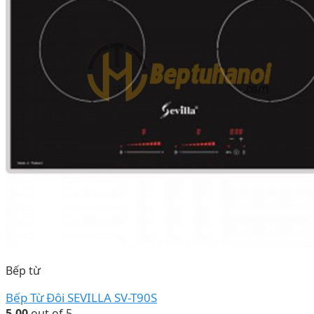
Bếp từ
Bếp Từ Đôi SEVILLA SV-T90S
5.00
out of 5