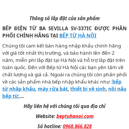
Thông số lắp đặt của sản phẩm
BẾP ĐIỆN TỪ BA SEVILLA SV-337IC ĐƯỢC PHÂN
PHỐI CHÍNH HÃNG TẠI
BẾP TỪ HÀ NỘI
Chúng tôi cam kết bán hàng nhập khẩu chính hãng
với giá tốt nhất thị trường, và bảo hành lên đến 2
năm, miễn phí lắp đặt tại Hà Nội và hỗ trợ lắp đặt trên
toàn quốc. Đến với Bếp từ Hà Nội các bạn yên tâm về
chất lượng và giá cả. Ngoài ra chúng tôi còn phân phối
về các sản phẩm nhà bếp nhập khẩu khác như :
bếp
từ nhập khẩu
,
máy rửa bát
,
thiết bị vệ sinh
,
nồi nấu
bếp từ
,…
Hãy liên hệ với chúng tôi qua địa chỉ
Website:
beptuhanoi.com
Số hotline:
0968.866.828