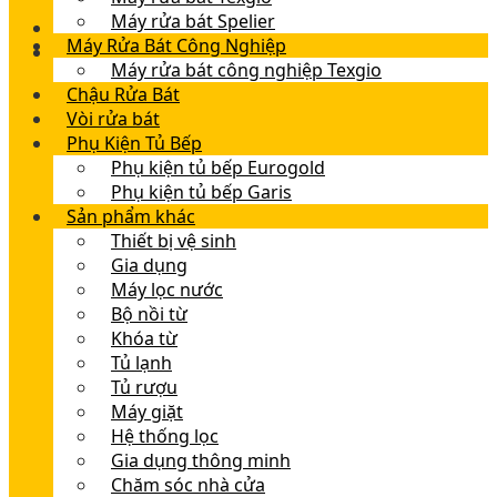
Máy rửa bát Spelier
Máy Rửa Bát Công Nghiệp
Máy rửa bát công nghiệp Texgio
Chậu Rửa Bát
Vòi rửa bát
Phụ Kiện Tủ Bếp
Phụ kiện tủ bếp Eurogold
Phụ kiện tủ bếp Garis
Sản phẩm khác
Thiết bị vệ sinh
Gia dụng
Máy lọc nước
Bộ nồi từ
Khóa từ
Tủ lạnh
Tủ rượu
Máy giặt
Hệ thống lọc
Gia dụng thông minh
Chăm sóc nhà cửa