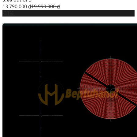
13.790.000
₫
19.990.000
₫
-31%