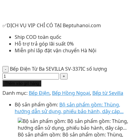
✅DỊCH VỤ VIP CHỈ CÓ TẠI Beptuhanoi.com
Ship COD toàn quốc
Hỗ trợ trả góp lãi suất 0%
Miễn phí lắp đặt vận chuyển Hà Nội
Bếp Điện Từ Ba SEVILLA SV-337IC số lượng
Thêm vào giỏ hàng
Danh mục:
Bếp Điện
,
Bếp Hồng Ngoại
,
Bếp từ Sevilla
Bộ sản phẩm gồm:
Bộ sản phẩm gồm: Thùng,
hướng dẫn sử dụng, phiếu bảo hành, dây cáp...
Bộ sản phẩm gồm: Bộ sản phẩm gồm: Thùng,