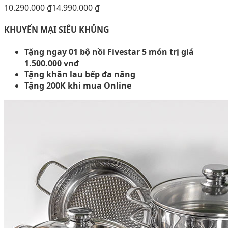
10.290.000
₫
14.990.000
₫
KHUYẾN MẠI SIÊU KHỦNG
Tặng ngay 01 bộ nồi Fivestar 5 món trị giá
1.500.000 vnđ
Tặng khăn lau bếp đa năng
Tặng 200K khi mua Online