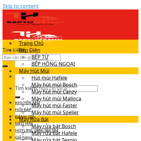
Skip to content
Trang Chủ
Tìm kiếm:
Bếp Điện
BẾP TỪ
BẾP HỒNG NGOẠI
Máy Hút Mùi
Hút mùi Hafele
Máy hút mùi Bosch
Tìm kiếm:
Máy hút mùi Canzy
Máy hút mùi Malloca
KHUYẾN MÃI
Máy hút mùi Faster
HỎI ĐÁP
Máy hút mùi Spelier
ĐÁNH GIÁ
Máy Rửa Bát
MẸO HAY
Máy rửa bát Bosch
HOTLINE: 0866.584.584
Máy rửa bát Hafele
Giỏ hàng
Máy rửa bát Texgio