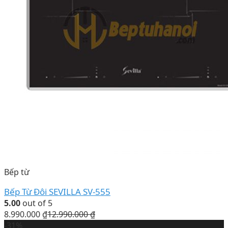
Bếp từ
Bếp Từ Đôi SEVILLA SV-555
5.00
out of 5
8.990.000
₫
12.990.000
₫
-31%