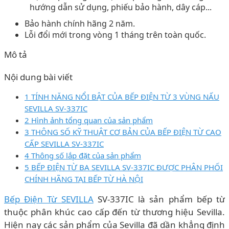
hướng dẫn sử dụng, phiếu bảo hành, dây cáp...
Bảo hành chính hãng 2 năm.
Lỗi đổi mới trong vòng 1 tháng trên toàn quốc.
Mô tả
Nội dung bài viết
1 TÍNH NĂNG NỔI BẬT CỦA BẾP ĐIỆN TỪ 3 VÙNG NẤU
SEVILLA SV-337IC
2 Hình ảnh tổng quan của sản phẩm
3 THÔNG SỐ KỸ THUẬT CƠ BẢN CỦA BẾP ĐIỆN TỪ CAO
CẤP SEVILLA SV-337IC
4 Thông số lắp đặt của sản phẩm
5 BẾP ĐIỆN TỪ BA SEVILLA SV-337IC ĐƯỢC PHÂN PHỐI
CHÍNH HÃNG TẠI BẾP TỪ HÀ NỘI
Bếp Điện Từ SEVILLA
SV-337IC là sản phẩm bếp từ
thuộc phân khúc cao cấp đến từ thương hiệu Sevilla.
Hiện nay các sản phẩm của Sevilla đã dần khẳng định