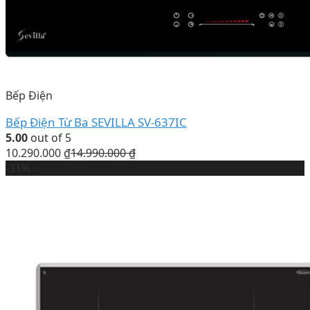
Bếp Điện
Bếp Điện Từ Ba SEVILLA SV-637IC
5.00
out of 5
10.290.000
₫
14.990.000
₫
-31%