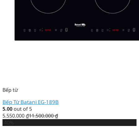
Bếp từ
Bếp Từ Batani EG-189B
5.00
out of 5
5.550.000
₫
11.500.000
₫
-40%