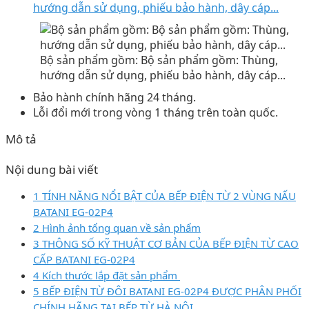
hướng dẫn sử dụng, phiếu bảo hành, dây cáp...
Bộ sản phẩm gồm: Bộ sản phẩm gồm: Thùng,
hướng dẫn sử dụng, phiếu bảo hành, dây cáp...
Bảo hành chính hãng 24 tháng.
Lỗi đổi mới trong vòng 1 tháng trên toàn quốc.
Mô tả
Nội dung bài viết
1 TÍNH NĂNG NỔI BẬT CỦA BẾP ĐIỆN TỪ 2 VÙNG NẤU
BATANI EG-02P4
2 Hình ảnh tổng quan về sản phẩm
3 THÔNG SỐ KỸ THUẬT CƠ BẢN CỦA BẾP ĐIỆN TỪ CAO
CẤP BATANI EG-02P4
4 Kích thước lắp đặt sản phẩm
5 BẾP ĐIỆN TỪ ĐÔI BATANI EG-02P4 ĐƯỢC PHÂN PHỐI
CHÍNH HÃNG TẠI BẾP TỪ HÀ NỘI