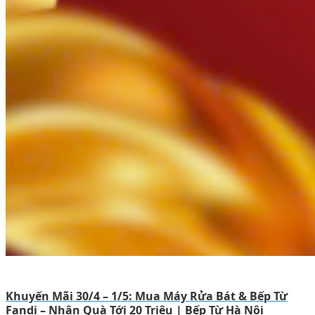
Khuyến Mãi 30/4 – 1/5: Mua Máy Rửa Bát & Bếp Từ
Fandi – Nhận Quà Tới 20 Triệu | Bếp Từ Hà Nội