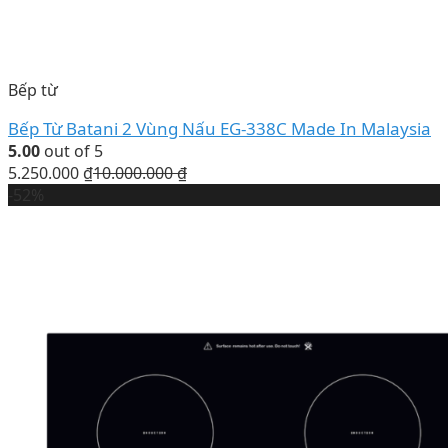
Bếp từ
Bếp Từ Batani 2 Vùng Nấu EG-338C Made In Malaysia
5.00
out of 5
5.250.000
₫
10.000.000
₫
-52%