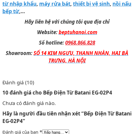
từ nhập khẩu
,
máy rửa bát
,
thiết bị vệ sinh
,
nồi nấu
bếp từ
,…
Hãy liên hệ với chúng tôi qua địa chỉ
Website:
beptuhanoi.com
Số hotline:
0968.866.828
Showroom:
SỐ 14 KIM NGƯU, THANH NHÀN, HAI BÀ
TRƯNG, HÀ NỘI
Đánh giá (10)
10 đánh giá cho
Bếp Điện Từ Batani EG-02P4
Chưa có đánh giá nào.
Hãy là người đầu tiên nhận xét “Bếp Điện Từ Batani
EG-02P4”
*
Đánh giá của bạn