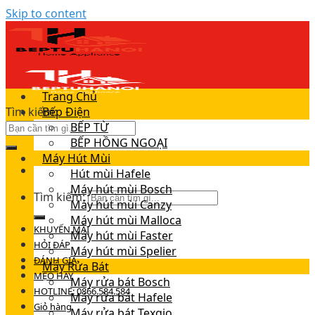
Skip to content
Trang Chủ
Tìm kiếm:
Bếp Điện
BẾP TỪ
BẾP HỒNG NGOẠI
Máy Hút Mùi
Hút mùi Hafele
Máy hút mùi Bosch
Tìm kiếm:
Máy hút mùi Canzy
Máy hút mùi Malloca
KHUYẾN MÃI
Máy hút mùi Faster
HỎI ĐÁP
Máy hút mùi Spelier
ĐÁNH GIÁ
Máy Rửa Bát
MẸO HAY
Máy rửa bát Bosch
HOTLINE: 0866.584.584
Máy rửa bát Hafele
Giỏ hàng
Máy rửa bát Texgio