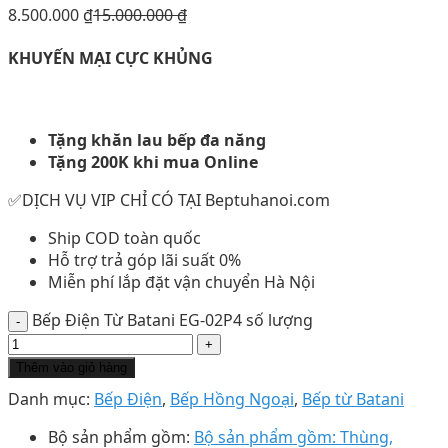
8.500.000
₫
15.000.000
₫
KHUYẾN MẠI CỰC KHỦNG
Tặng khăn lau bếp đa năng
Tặng 200K khi mua Online
✅DỊCH VỤ VIP CHỈ CÓ TẠI Beptuhanoi.com
Ship COD toàn quốc
Hỗ trợ trả góp lãi suất 0%
Miễn phí lắp đặt vận chuyển Hà Nội
Bếp Điện Từ Batani EG-02P4 số lượng
Thêm vào giỏ hàng
Danh mục:
Bếp Điện
,
Bếp Hồng Ngoại
,
Bếp từ Batani
Bộ sản phẩm gồm:
Bộ sản phẩm gồm: Thùng,