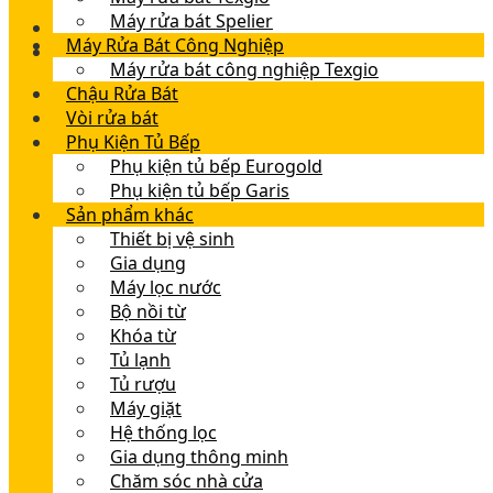
Máy rửa bát Spelier
Máy Rửa Bát Công Nghiệp
Máy rửa bát công nghiệp Texgio
Chậu Rửa Bát
Vòi rửa bát
Phụ Kiện Tủ Bếp
Phụ kiện tủ bếp Eurogold
Phụ kiện tủ bếp Garis
Sản phẩm khác
Thiết bị vệ sinh
Gia dụng
Máy lọc nước
Bộ nồi từ
Khóa từ
Tủ lạnh
Tủ rượu
Máy giặt
Hệ thống lọc
Gia dụng thông minh
Chăm sóc nhà cửa