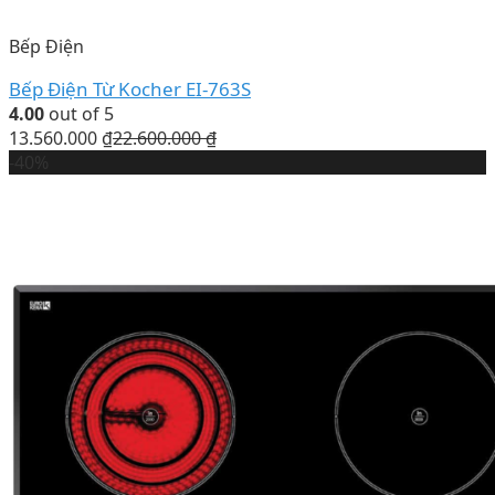
Bếp Điện
Bếp Điện Từ Kocher EI-763S
4.00
out of 5
13.560.000
₫
22.600.000
₫
-40%