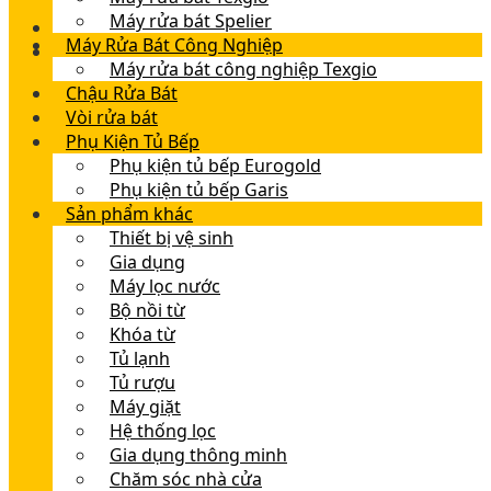
Máy rửa bát Spelier
Máy Rửa Bát Công Nghiệp
Máy rửa bát công nghiệp Texgio
Chậu Rửa Bát
Vòi rửa bát
Phụ Kiện Tủ Bếp
Phụ kiện tủ bếp Eurogold
Phụ kiện tủ bếp Garis
Sản phẩm khác
Thiết bị vệ sinh
Gia dụng
Máy lọc nước
Bộ nồi từ
Khóa từ
Tủ lạnh
Tủ rượu
Máy giặt
Hệ thống lọc
Gia dụng thông minh
Chăm sóc nhà cửa