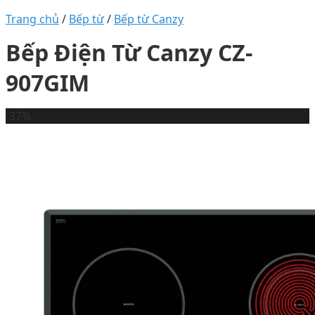
Trang chủ
/
Bếp từ
/
Bếp từ Canzy
Bếp Điện Từ Canzy CZ-
907GIM
-37%