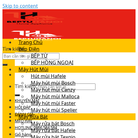
Skip to content
Trang Chủ
Tìm kiếm:
Bếp Điện
BẾP TỪ
BẾP HỒNG NGOẠI
Máy Hút Mùi
Hút mùi Hafele
Máy hút mùi Bosch
Tìm kiếm:
Máy hút mùi Canzy
Máy hút mùi Malloca
KHUYẾN MÃI
Máy hút mùi Faster
HỎI ĐÁP
Máy hút mùi Spelier
ĐÁNH GIÁ
Máy Rửa Bát
MẸO HAY
Máy rửa bát Bosch
HOTLINE: 0866.584.584
Máy rửa bát Hafele
Giỏ hàng
Máy rửa bát Texgio