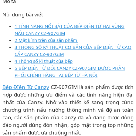
Mô tả
Nội dung bài viết
1 TÍNH NĂNG NỔI BẬT CỦA BẾP ĐIỆN TỪ HAI VÙNG
NẤU CANZY CZ-907GIM
2 Mặt kính trên của sản phẩm
3 THÔNG SỐ KỸ THUẬT CƠ BẢN CỦA BẾP ĐIỆN TỪ CAO
CẤP CANZY CZ-907GIM
4 Thông số kĩ thuật của bếp
5 BẾP ĐIỆN TỪ ĐÔI CANZY CZ-907GIM ĐƯỢC PHÂN
PHỐI CHÍNH HÃNG TẠI BẾP TỪ HÀ NỘI
Bếp ĐIện Từ Canzy
CZ-907GIM là sản phẩm được tích
hợp được những ưu điểm và các tính năng hiện đại
nhất của Canzy. Nhờ vào thiết kế sang trọng cùng
chương trình nấu nướng thông minh và độ an toàn
cao, các sản phẩm của Canzy đã và đang được đông
đảo người dùng đón nhận, góp mặt trong top những
sản phẩm được ưa chuộng nhất.