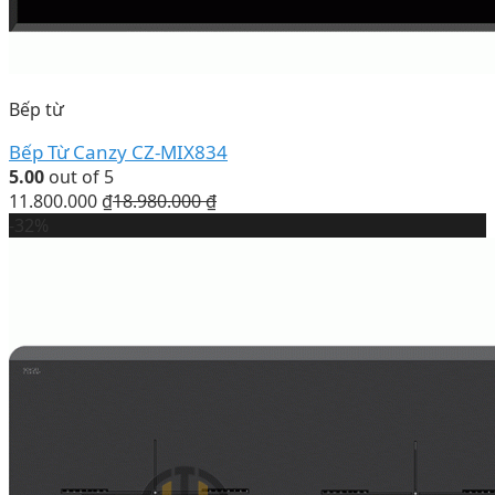
Bếp từ
Bếp Từ Canzy CZ-MIX834
5.00
out of 5
11.800.000
₫
18.980.000
₫
-32%