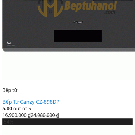
Bếp từ
Bếp Từ Canzy CZ-898DP
5.00
out of 5
16.900.000
₫
24.980.000
₫
-54%