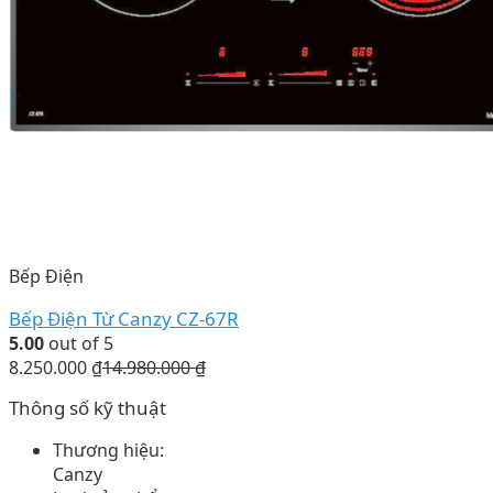
Bếp Điện
Bếp Điện Từ Canzy CZ-67R
5.00
out of 5
8.250.000
₫
14.980.000
₫
Thông số kỹ thuật
Thương hiệu:
Canzy