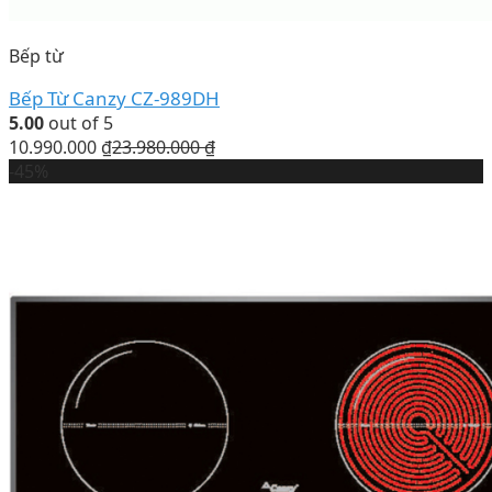
Bếp từ
Bếp Từ Canzy CZ-989DH
5.00
out of 5
10.990.000
₫
23.980.000
₫
-45%