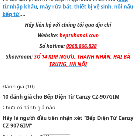
từ nhập khẩu
,
máy rửa bát
,
thiết bị vệ sinh
,
nồi nấu
bếp từ
,…
Hãy liên hệ với chúng tôi qua địa chỉ
Website:
beptuhanoi.com
Số hotline:
0968.866.828
Showroom:
SỐ 14 KIM NGƯU, THANH NHÀN, HAI BÀ
TRƯNG, HÀ NỘI
Đánh giá (10)
10 đánh giá cho
Bếp Điện Từ Canzy CZ-907GIM
Chưa có đánh giá nào.
Hãy là người đầu tiên nhận xét “Bếp Điện Từ Canzy
CZ-907GIM”