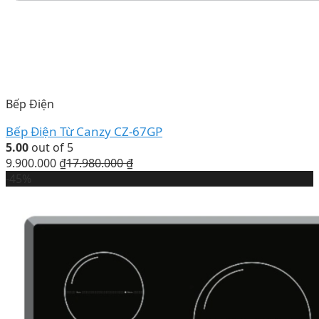
Bếp Điện
Bếp Điện Từ Canzy CZ-67GP
5.00
out of 5
9.900.000
₫
17.980.000
₫
-45%