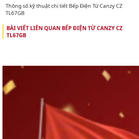
Thông số kỹ thuật chi tiết Bếp Điện Từ Canzy CZ
TL67GB
BÀI VIẾT LIÊN QUAN BẾP ĐIỆN TỪ CANZY CZ
TL67GB