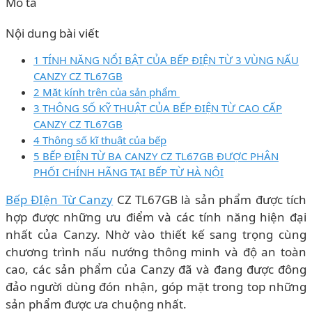
Mô tả
Nội dung bài viết
1 TÍNH NĂNG NỔI BẬT CỦA BẾP ĐIỆN TỪ 3 VÙNG NẤU
CANZY CZ TL67GB
2 Mặt kính trên của sản phẩm
3 THÔNG SỐ KỸ THUẬT CỦA BẾP ĐIỆN TỪ CAO CẤP
CANZY CZ TL67GB
4 Thông số kĩ thuật của bếp
5 BẾP ĐIỆN TỪ BA CANZY CZ TL67GB ĐƯỢC PHÂN
PHỐI CHÍNH HÃNG TẠI BẾP TỪ HÀ NỘI
Bếp ĐIện Từ Canzy
CZ TL67GB là sản phẩm được tích
hợp được những ưu điểm và các tính năng hiện đại
nhất của Canzy. Nhờ vào thiết kế sang trọng cùng
chương trình nấu nướng thông minh và độ an toàn
cao, các sản phẩm của Canzy đã và đang được đông
đảo người dùng đón nhận, góp mặt trong top những
sản phẩm được ưa chuộng nhất.