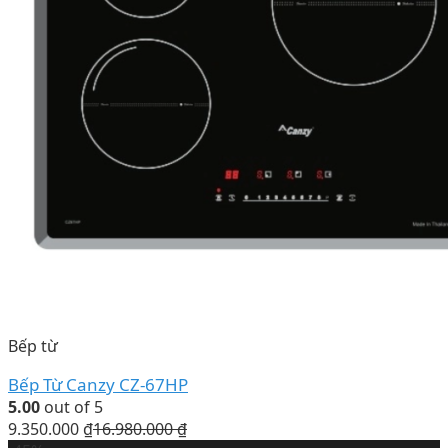
Bếp từ
Bếp Từ Canzy CZ-67HP
5.00
out of 5
9.350.000
₫
16.980.000
₫