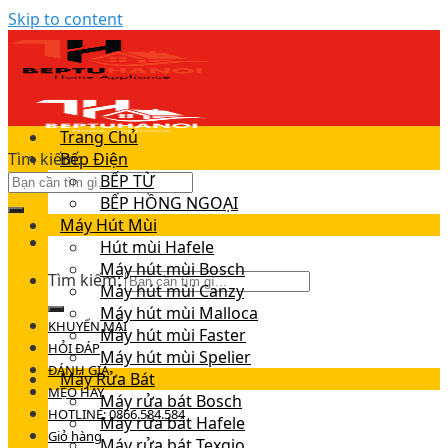
Skip to content
Trang Chủ
Tìm kiếm:
Bếp Điện
BẾP TỪ
BẾP HỒNG NGOẠI
Máy Hút Mùi
Hút mùi Hafele
Máy hút mùi Bosch
Tìm kiếm:
Máy hút mùi Canzy
Máy hút mùi Malloca
KHUYẾN MÃI
Máy hút mùi Faster
HỎI ĐÁP
Máy hút mùi Spelier
ĐÁNH GIÁ
Máy Rửa Bát
MẸO HAY
Máy rửa bát Bosch
HOTLINE: 0866.584.584
Máy rửa bát Hafele
Giỏ hàng
Máy rửa bát Texgio