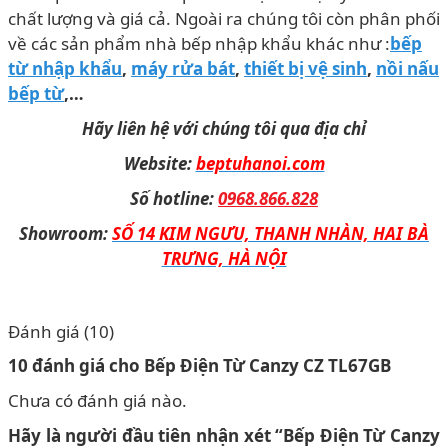
chất lượng và giá cả. Ngoài ra chúng tôi còn phân phối
về các sản phẩm nhà bếp nhập khẩu khác như :
bếp
từ nhập khẩu
,
máy rửa bát
,
thiết bị vệ sinh
,
nồi nấu
bếp từ
,…
Hãy liên hệ với chúng tôi qua địa chỉ
Website:
beptuhanoi.com
Số hotline:
0968.866.828
Showroom:
SỐ 14 KIM NGƯU, THANH NHÀN, HAI BÀ
TRƯNG, HÀ NỘI
Đánh giá (10)
10 đánh giá cho
Bếp Điện Từ Canzy CZ TL67GB
Chưa có đánh giá nào.
Hãy là người đầu tiên nhận xét “Bếp Điện Từ Canzy