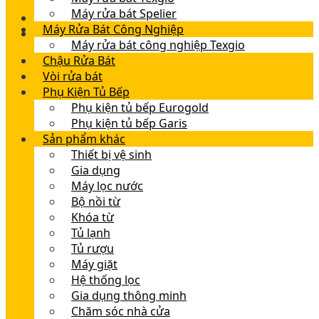
Máy rửa bát Spelier
Máy Rửa Bát Công Nghiệp
Máy rửa bát công nghiệp Texgio
Chậu Rửa Bát
Vòi rửa bát
Phụ Kiện Tủ Bếp
Phụ kiện tủ bếp Eurogold
Phụ kiện tủ bếp Garis
Sản phẩm khác
Thiết bị vệ sinh
Gia dụng
Máy lọc nước
Bộ nồi từ
Khóa từ
Tủ lạnh
Tủ rượu
Máy giặt
Hệ thống lọc
Gia dụng thông minh
Chăm sóc nhà cửa