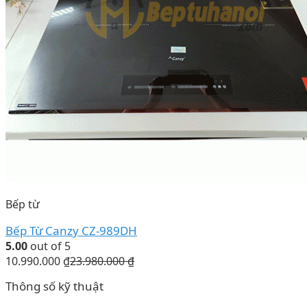
Bếp từ
Bếp Từ Canzy CZ-989DH
5.00
out of 5
10.990.000
₫
23.980.000
₫
Thông số kỹ thuật