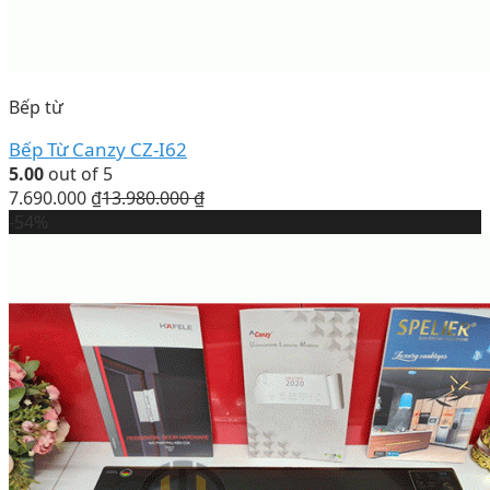
Bếp từ
Bếp Từ Canzy CZ-I62
5.00
out of 5
7.690.000
₫
13.980.000
₫
-54%