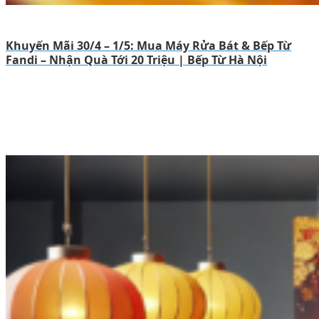
Khuyến Mãi 30/4 – 1/5: Mua Máy Rửa Bát & Bếp Từ
Fandi – Nhận Quà Tới 20 Triệu | Bếp Từ Hà Nội