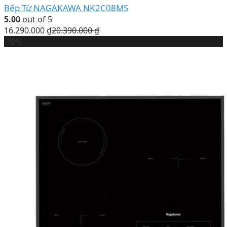
Bếp Từ NAGAKAWA NK2C08MS
5.00
out of 5
16.290.000
₫
20.390.000
₫
-30%