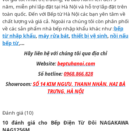
năm, miễn phí lắp đặt tại Hà Nội và hỗ trợ lắp đặt trên
toàn quốc. Đến với Bếp từ Hà Nội các bạn yên tâm về
chất lượng và giá cả. Ngoài ra chúng tôi còn phân phối
về các sản phẩm nhà bếp nhập khẩu khác như :
bếp
từ nhập khẩu
,
máy rửa bát
,
thiết bị vệ sinh
,
nồi nấu
bếp từ
,…
Hãy liên hệ với chúng tôi qua địa chỉ
Website:
beptuhanoi.com
Số hotline:
0968.866.828
Showroom:
SỐ 14 KIM NGƯU, THANH NHÀN, HAI BÀ
TRƯNG, HÀ NỘI
Đánh giá (10)
10 đánh giá cho
Bếp Điện Từ Đôi NAGAKAWA
NAG1256M