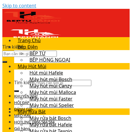
Skip to content
Trang Chủ
Tìm kiếm:
Bếp Điện
BẾP TỪ
BẾP HỒNG NGOẠI
Máy Hút Mùi
Hút mùi Hafele
Máy hút mùi Bosch
Tìm kiếm:
Máy hút mùi Canzy
Máy hút mùi Malloca
KHUYẾN MÃI
Máy hút mùi Faster
HỎI ĐÁP
Máy hút mùi Spelier
ĐÁNH GIÁ
Máy Rửa Bát
MẸO HAY
Máy rửa bát Bosch
HOTLINE: 0866.584.584
Máy rửa bát Hafele
Giỏ hàng
Máy rửa bát Texgio