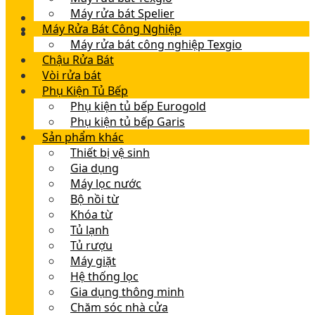
Máy rửa bát Spelier
Máy Rửa Bát Công Nghiệp
Máy rửa bát công nghiệp Texgio
Chậu Rửa Bát
Vòi rửa bát
Phụ Kiện Tủ Bếp
Phụ kiện tủ bếp Eurogold
Phụ kiện tủ bếp Garis
Sản phẩm khác
Thiết bị vệ sinh
Gia dụng
Máy lọc nước
Bộ nồi từ
Khóa từ
Tủ lạnh
Tủ rượu
Máy giặt
Hệ thống lọc
Gia dụng thông minh
Chăm sóc nhà cửa