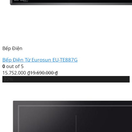
Bếp Điện
Bếp Điện Từ Eurosun EU-TE887G
0
out of 5
15.752.000
₫
19.690.000
₫
-22%