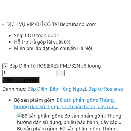
✅DỊCH VỤ VIP CHỈ CÓ TẠI Beptuhanoi.com
Ship COD toàn quốc
Hỗ trợ trả góp lãi suất 0%
Miễn phí lắp đặt vận chuyển Hà Nội
Bếp Điện Từ ROSIERES PMI732N số lượng
Thêm vào giỏ hàng
Danh mục:
Bếp Điện
,
Bếp Hồng Ngoại
,
Bếp từ Rosieres
Bộ sản phẩm gồm:
Bộ sản phẩm gồm: Thùng,
hướng dẫn sử dụng, phiếu bảo hành, dây cáp...
Bộ sản phẩm gồm: Bộ sản phẩm gồm: Thùng,