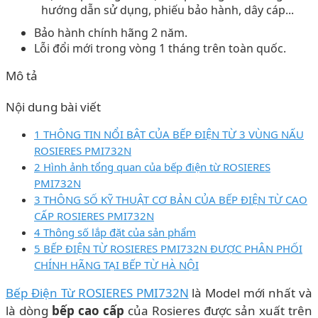
hướng dẫn sử dụng, phiếu bảo hành, dây cáp...
Bảo hành chính hãng 2 năm.
Lỗi đổi mới trong vòng 1 tháng trên toàn quốc.
Mô tả
Nội dung bài viết
1 THÔNG TIN NỔI BẬT CỦA BẾP ĐIỆN TỪ 3 VÙNG NẤU
ROSIERES PMI732N
2 Hình ảnh tổng quan của bếp điện từ ROSIERES
PMI732N
3 THÔNG SỐ KỸ THUẬT CƠ BẢN CỦA BẾP ĐIỆN TỪ CAO
CẤP ROSIERES PMI732N
4 Thông số lắp đặt của sản phẩm
5 BẾP ĐIỆN TỪ ROSIERES PMI732N ĐƯỢC PHÂN PHỐI
CHÍNH HÃNG TẠI BẾP TỪ HÀ NỘI
Bếp Điện Từ ROSIERES PMI732N
là Model mới nhất và
là dòng
bếp cao cấp
của Rosieres được sản xuất trên