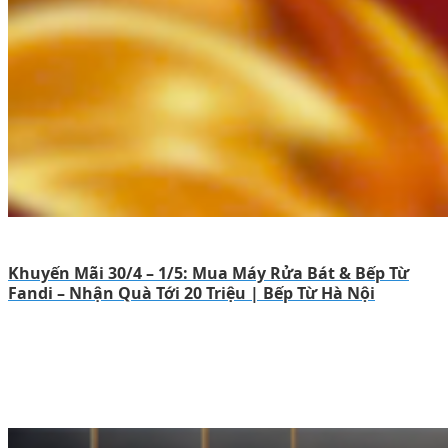
Khuyến Mãi 30/4 – 1/5: Mua Máy Rửa Bát & Bếp Từ
Fandi – Nhận Quà Tới 20 Triệu | Bếp Từ Hà Nội