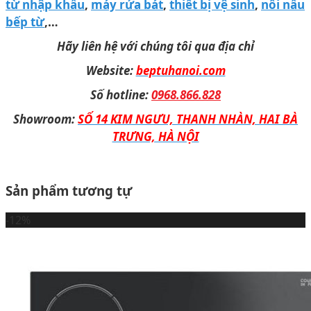
từ nhập khẩu
,
máy rửa bát
,
thiết bị vệ sinh
,
nồi nấu
bếp từ
,…
Hãy liên hệ với chúng tôi qua địa chỉ
Website:
beptuhanoi.com
Số hotline:
0968.866.828
Showroom:
SỐ 14 KIM NGƯU, THANH NHÀN, HAI BÀ
TRƯNG, HÀ NỘI
Sản phẩm tương tự
-12%