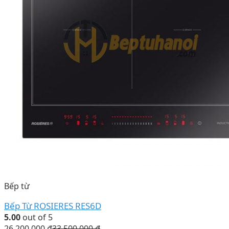
Bếp từ
Bếp Từ ROSIERES RES6D
5.00
out of 5
26.200.000
₫
33.500.000
₫