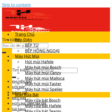
Skip to content
Trang Chủ
Tìm kiếm:
Bếp Điện
BẾP TỪ
BẾP HỒNG NGOẠI
Máy Hút Mùi
Hút mùi Hafele
Máy hút mùi Bosch
Tìm kiếm:
Máy hút mùi Canzy
Máy hút mùi Malloca
KHUYẾN MÃI
Máy hút mùi Faster
HỎI ĐÁP
Máy hút mùi Spelier
ĐÁNH GIÁ
Máy Rửa Bát
MẸO HAY
Máy rửa bát Bosch
HOTLINE: 0866.584.584
Máy rửa bát Hafele
Giỏ hàng
Máy rửa bát Texgio