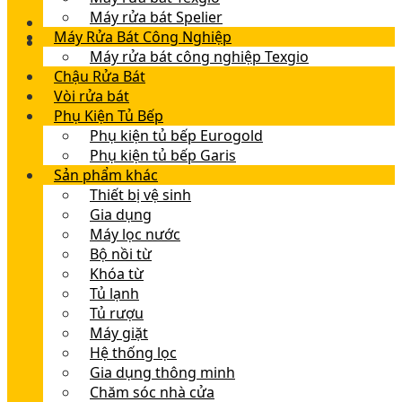
Máy rửa bát Spelier
Máy Rửa Bát Công Nghiệp
Máy rửa bát công nghiệp Texgio
Chậu Rửa Bát
Vòi rửa bát
Phụ Kiện Tủ Bếp
Phụ kiện tủ bếp Eurogold
Phụ kiện tủ bếp Garis
Sản phẩm khác
Thiết bị vệ sinh
Gia dụng
Máy lọc nước
Bộ nồi từ
Khóa từ
Tủ lạnh
Tủ rượu
Máy giặt
Hệ thống lọc
Gia dụng thông minh
Chăm sóc nhà cửa