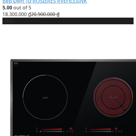
Bếp Điện Từ ROSIERES RVEF633INK
5.00
out of 5
18.300.000
₫
20.900.000
₫
-20%