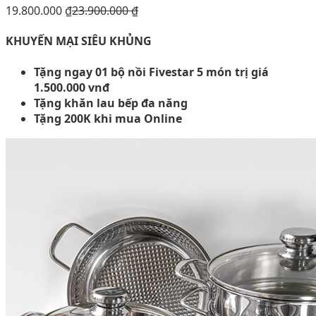
19.800.000
₫
23.900.000
₫
KHUYẾN MẠI SIÊU KHỦNG
Tặng ngay 01 bộ nồi Fivestar 5 món trị giá
1.500.000 vnđ
Tặng khăn lau bếp đa năng
Tặng 200K khi mua Online