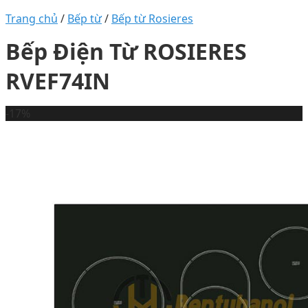
Trang chủ
/
Bếp từ
/
Bếp từ Rosieres
Bếp Điện Từ ROSIERES
RVEF74IN
-17%