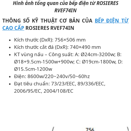
Hình ảnh tổng quan của bếp điện từ ROSIERES
RVEF74IN
THÔNG SỐ KỸ THUẬT CƠ BẢN CỦA
BẾP ĐIỆN TỪ
CAO CẤP
ROSIERES RVEF74IN
Kích thước (DxR): 756×506 mm
Kích thước cắt đá (DxR): 740×490 mm
KT vùng nấu – Công suất: A: Ø24cm-3200w; B:
Ø18+9.5cm-1500w+900w; C: Ø19cm-1800w, D:
Ø15.5cm-1200w
Điện: 8600w/220~240v/50~60hz
Đạt tiêu chuẩn: 73/23/EEC, 89/336/EEC,
2006/95/EC, 2004/108/EC