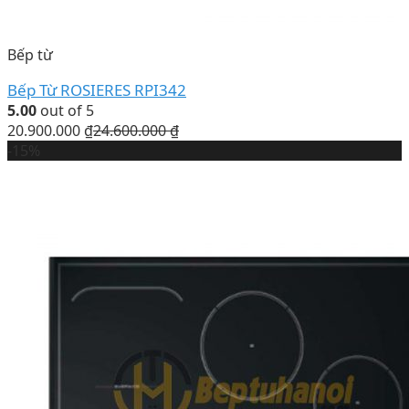
Bếp từ
Bếp Từ ROSIERES RPI342
5.00
out of 5
20.900.000
₫
24.600.000
₫
-15%