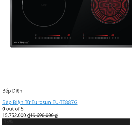
Bếp Điện
Bếp Điện Từ Eurosun EU-TE887G
0
out of 5
15.752.000
₫
19.690.000
₫
-15%