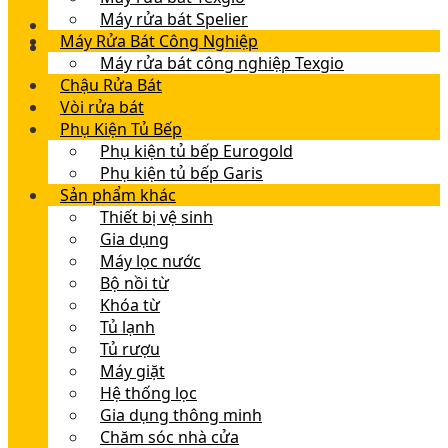
Máy rửa bát Spelier
Máy Rửa Bát Công Nghiệp
Máy rửa bát công nghiệp Texgio
Chậu Rửa Bát
Vòi rửa bát
Phụ Kiện Tủ Bếp
Phụ kiện tủ bếp Eurogold
Phụ kiện tủ bếp Garis
Sản phẩm khác
Thiết bị vệ sinh
Gia dụng
Máy lọc nước
Bộ nồi từ
Khóa từ
Tủ lạnh
Tủ rượu
Máy giặt
Hệ thống lọc
Gia dụng thông minh
Chăm sóc nhà cửa