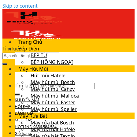
Skip to content
Trang Chủ
Tìm kiếm:
Bếp Điện
BẾP TỪ
BẾP HỒNG NGOẠI
Máy Hút Mùi
Hút mùi Hafele
Máy hút mùi Bosch
Tìm kiếm:
Máy hút mùi Canzy
Máy hút mùi Malloca
KHUYẾN MÃI
Máy hút mùi Faster
HỎI ĐÁP
Máy hút mùi Spelier
ĐÁNH GIÁ
Máy Rửa Bát
MẸO HAY
Máy rửa bát Bosch
HOTLINE: 0866.584.584
Máy rửa bát Hafele
Giỏ hàng
Máy rửa bát Texgio