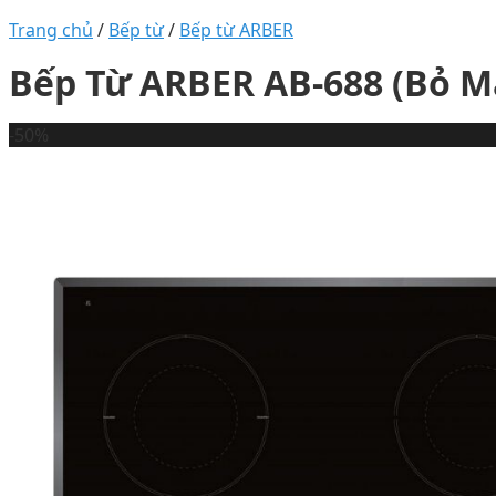
Trang chủ
/
Bếp từ
/
Bếp từ ARBER
Bếp Từ ARBER AB-688 (Bỏ M
-50%