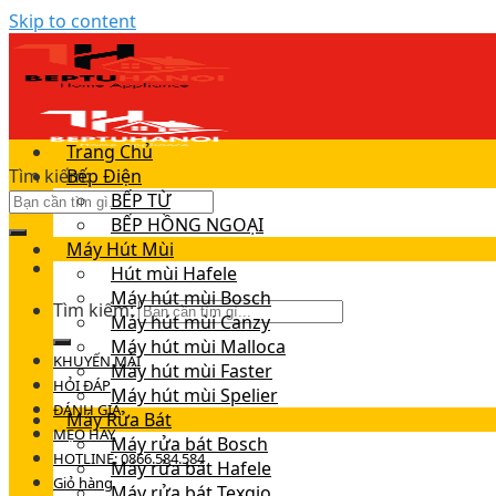
Skip to content
Trang Chủ
Tìm kiếm:
Bếp Điện
BẾP TỪ
BẾP HỒNG NGOẠI
Máy Hút Mùi
Hút mùi Hafele
Máy hút mùi Bosch
Tìm kiếm:
Máy hút mùi Canzy
Máy hút mùi Malloca
KHUYẾN MÃI
Máy hút mùi Faster
HỎI ĐÁP
Máy hút mùi Spelier
ĐÁNH GIÁ
Máy Rửa Bát
MẸO HAY
Máy rửa bát Bosch
HOTLINE: 0866.584.584
Máy rửa bát Hafele
Giỏ hàng
Máy rửa bát Texgio