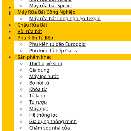
Máy rửa bát Spelier
Máy Rửa Bát Công Nghiệp
Máy rửa bát công nghiệp Texgio
Chậu Rửa Bát
Vòi rửa bát
Phụ Kiện Tủ Bếp
Phụ kiện tủ bếp Eurogold
Phụ kiện tủ bếp Garis
Sản phẩm khác
Thiết bị vệ sinh
Gia dụng
Máy lọc nước
Bộ nồi từ
Khóa từ
Tủ lạnh
Tủ rượu
Máy giặt
Hệ thống lọc
Gia dụng thông minh
Chăm sóc nhà cửa