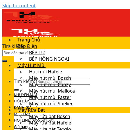
Skip to content
Trang Chủ
Tìm kiếm:
Bếp Điện
BẾP TỪ
BẾP HỒNG NGOẠI
Máy Hút Mùi
Hút mùi Hafele
Máy hút mùi Bosch
Tìm kiếm:
Máy hút mùi Canzy
Máy hút mùi Malloca
KHUYẾN MÃI
Máy hút mùi Faster
HỎI ĐÁP
Máy hút mùi Spelier
ĐÁNH GIÁ
Máy Rửa Bát
MẸO HAY
Máy rửa bát Bosch
HOTLINE: 0866.584.584
Máy rửa bát Hafele
Giỏ hàng
Máy rửa bát Texgio