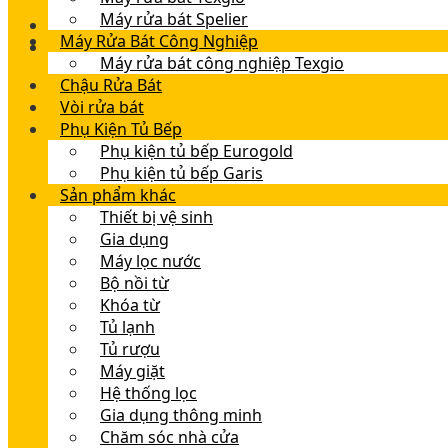
Máy rửa bát Spelier
Máy Rửa Bát Công Nghiệp
Máy rửa bát công nghiệp Texgio
Chậu Rửa Bát
Vòi rửa bát
Phụ Kiện Tủ Bếp
Phụ kiện tủ bếp Eurogold
Phụ kiện tủ bếp Garis
Sản phẩm khác
Thiết bị vệ sinh
Gia dụng
Máy lọc nước
Bộ nồi từ
Khóa từ
Tủ lạnh
Tủ rượu
Máy giặt
Hệ thống lọc
Gia dụng thông minh
Chăm sóc nhà cửa