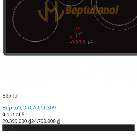
Bếp từ
Bếp từ LORCA LCI 309
0
out of 5
20.399.000
₫
24.790.000
₫
-20%