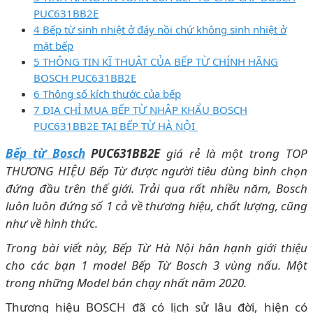
PUC631BB2E
4 Bếp từ sinh nhiệt ở đáy nồi chứ không sinh nhiệt ở
mặt bếp
5 THÔNG TIN KĨ THUẬT CỦA BẾP TỪ CHÍNH HÃNG
BOSCH PUC631BB2E
6 Thông số kích thước của bếp
7 ĐỊA CHỈ MUA BẾP TỪ NHẬP KHẨU BOSCH
PUC631BB2E TẠI BẾP TỪ HÀ NỘI
Bếp từ Bosch
PUC631BB2E
giá rẻ là một trong TOP
THƯƠNG HIỆU Bếp Từ được người tiêu dùng bình chọn
đứng đầu trên thế giới. Trải qua rất nhiều năm, Bosch
luôn luôn đứng số 1 cả về thương hiệu, chất lượng, cũng
như về hình thức.
Trong bài viết này, Bếp Từ Hà Nội hân hạnh giới thiệu
cho các bạn 1 model Bếp Từ Bosch 3 vùng nấu. Một
trong những Model bán chạy nhất năm 2020.
Thương hiệu BOSCH đã có lịch sử lâu đời, hiện có