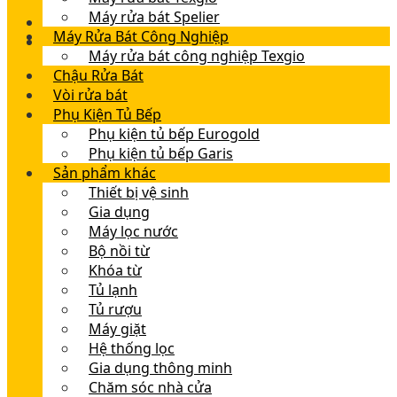
Máy rửa bát Spelier
Máy Rửa Bát Công Nghiệp
Máy rửa bát công nghiệp Texgio
Chậu Rửa Bát
Vòi rửa bát
Phụ Kiện Tủ Bếp
Phụ kiện tủ bếp Eurogold
Phụ kiện tủ bếp Garis
Sản phẩm khác
Thiết bị vệ sinh
Gia dụng
Máy lọc nước
Bộ nồi từ
Khóa từ
Tủ lạnh
Tủ rượu
Máy giặt
Hệ thống lọc
Gia dụng thông minh
Chăm sóc nhà cửa