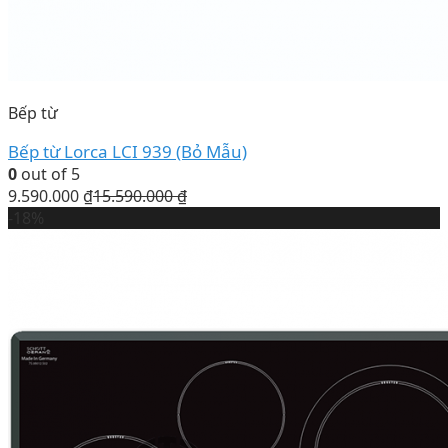
Bếp từ
Bếp từ Lorca LCI 939 (Bỏ Mẫu)
0
out of 5
9.590.000
₫
15.590.000
₫
-18%