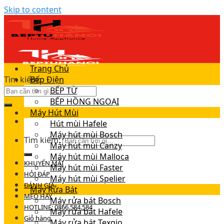
Skip to content
Trang Chủ
Tìm kiếm:
Bếp Điện
BẾP TỪ
BẾP HỒNG NGOẠI
Máy Hút Mùi
Hút mùi Hafele
Máy hút mùi Bosch
Tìm kiếm:
Máy hút mùi Canzy
Máy hút mùi Malloca
KHUYẾN MÃI
Máy hút mùi Faster
HỎI ĐÁP
Máy hút mùi Spelier
ĐÁNH GIÁ
Máy Rửa Bát
MẸO HAY
Máy rửa bát Bosch
HOTLINE: 0866.584.584
Máy rửa bát Hafele
Giỏ hàng
Máy rửa bát Texgio