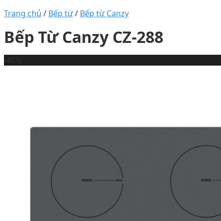
Trang chủ
/
Bếp từ
/
Bếp từ Canzy
Bếp Từ Canzy CZ-288
-45%