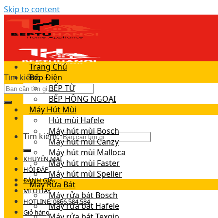
Skip to content
Trang Chủ
Tìm kiếm:
Bếp Điện
BẾP TỪ
BẾP HỒNG NGOẠI
Máy Hút Mùi
Hút mùi Hafele
Máy hút mùi Bosch
Tìm kiếm:
Máy hút mùi Canzy
Máy hút mùi Malloca
KHUYẾN MÃI
Máy hút mùi Faster
HỎI ĐÁP
Máy hút mùi Spelier
ĐÁNH GIÁ
Máy Rửa Bát
MẸO HAY
Máy rửa bát Bosch
HOTLINE: 0866.584.584
Máy rửa bát Hafele
Giỏ hàng
Máy rửa bát Texgio