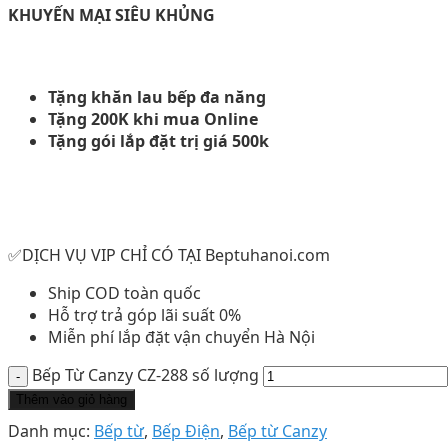
KHUYẾN MẠI SIÊU KHỦNG
Tặng khăn lau bếp đa năng
Tặng 200K khi mua Online
Tặng gói lắp đặt trị giá 500k
✅DỊCH VỤ VIP CHỈ CÓ TẠI Beptuhanoi.com
Ship COD toàn quốc
Hỗ trợ trả góp lãi suất 0%
Miễn phí lắp đặt vận chuyển Hà Nội
Bếp Từ Canzy CZ-288 số lượng
Thêm vào giỏ hàng
Danh mục:
Bếp từ
,
Bếp Điện
,
Bếp từ Canzy