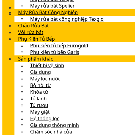
Máy rửa bát Spelier
Máy Rửa Bát Công Nghiệp
Máy rửa bát công nghiệp Texgio
Chậu Rửa Bát
Vòi rửa bát
Phụ Kiện Tủ Bếp
Phụ kiện tủ bếp Eurogold
Phụ kiện tủ bếp Garis
Sản phẩm khác
Thiết bị vệ sinh
Gia dụng
Máy lọc nước
Bộ nồi từ
Khóa từ
Tủ lạnh
Tủ rượu
Máy giặt
Hệ thống lọc
Gia dụng thông minh
Chăm sóc nhà cửa