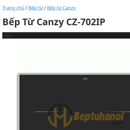
Trang chủ
/
Bếp từ
/
Bếp từ Canzy
Bếp Từ Canzy CZ-702IP
-38%