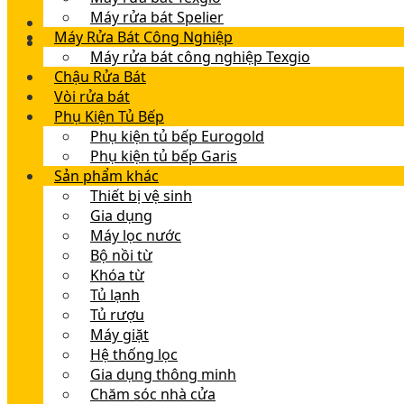
Máy rửa bát Spelier
Máy Rửa Bát Công Nghiệp
Máy rửa bát công nghiệp Texgio
Chậu Rửa Bát
Vòi rửa bát
Phụ Kiện Tủ Bếp
Phụ kiện tủ bếp Eurogold
Phụ kiện tủ bếp Garis
Sản phẩm khác
Thiết bị vệ sinh
Gia dụng
Máy lọc nước
Bộ nồi từ
Khóa từ
Tủ lạnh
Tủ rượu
Máy giặt
Hệ thống lọc
Gia dụng thông minh
Chăm sóc nhà cửa