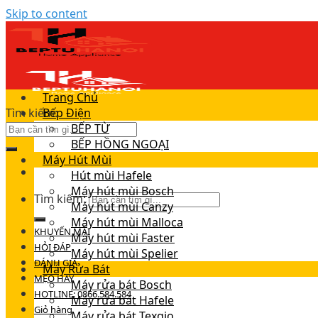
Skip to content
Trang Chủ
Tìm kiếm:
Bếp Điện
BẾP TỪ
BẾP HỒNG NGOẠI
Máy Hút Mùi
Hút mùi Hafele
Máy hút mùi Bosch
Tìm kiếm:
Máy hút mùi Canzy
Máy hút mùi Malloca
KHUYẾN MÃI
Máy hút mùi Faster
HỎI ĐÁP
Máy hút mùi Spelier
ĐÁNH GIÁ
Máy Rửa Bát
MẸO HAY
Máy rửa bát Bosch
HOTLINE: 0866.584.584
Máy rửa bát Hafele
Giỏ hàng
Máy rửa bát Texgio