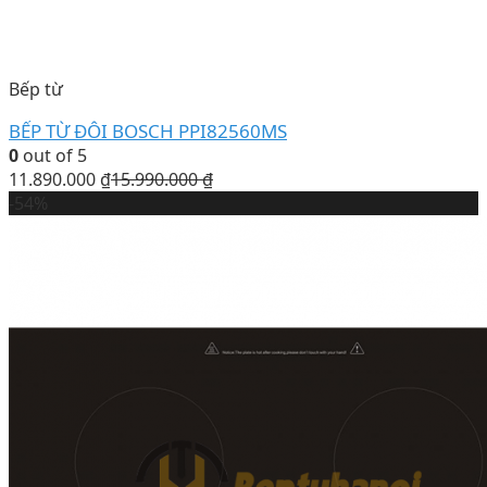
Bếp từ
BẾP TỪ ĐÔI BOSCH PPI82560MS
0
out of 5
11.890.000
₫
15.990.000
₫
-54%