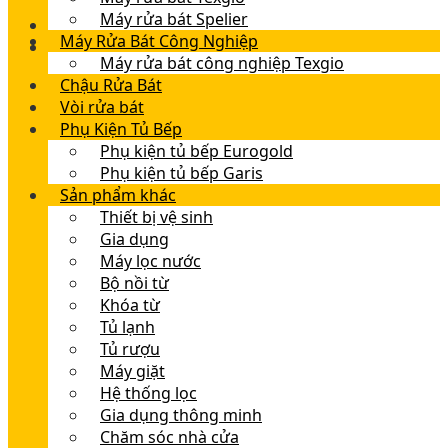
Máy rửa bát Spelier
Máy Rửa Bát Công Nghiệp
Máy rửa bát công nghiệp Texgio
Chậu Rửa Bát
Vòi rửa bát
Phụ Kiện Tủ Bếp
Phụ kiện tủ bếp Eurogold
Phụ kiện tủ bếp Garis
Sản phẩm khác
Thiết bị vệ sinh
Gia dụng
Máy lọc nước
Bộ nồi từ
Khóa từ
Tủ lạnh
Tủ rượu
Máy giặt
Hệ thống lọc
Gia dụng thông minh
Chăm sóc nhà cửa