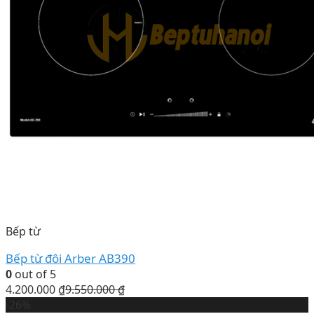
Bếp từ
Bếp từ đôi Arber AB390
0
out of 5
4.200.000
₫
9.550.000
₫
-26%