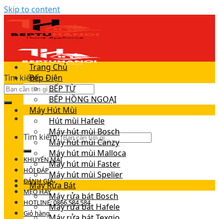
Skip to content
Trang Chủ
Tìm kiếm:
Bếp Điện
BẾP TỪ
BẾP HỒNG NGOẠI
Máy Hút Mùi
Hút mùi Hafele
Máy hút mùi Bosch
Tìm kiếm:
Máy hút mùi Canzy
Máy hút mùi Malloca
KHUYẾN MÃI
Máy hút mùi Faster
HỎI ĐÁP
Máy hút mùi Spelier
ĐÁNH GIÁ
Máy Rửa Bát
MẸO HAY
Máy rửa bát Bosch
HOTLINE: 0866.584.584
Máy rửa bát Hafele
Giỏ hàng
Máy rửa bát Texgio