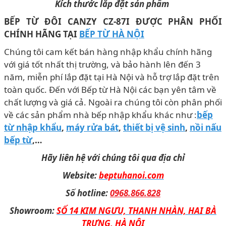
Kích thước lắp đặt sản phẩm
BẾP TỪ ĐÔI CANZY CZ-87I ĐƯỢC PHÂN PHỐI
CHÍNH HÃNG TẠI
BẾP TỪ HÀ NỘI
Chúng tôi cam kết bán hàng nhập khẩu chính hãng
với giá tốt nhất thị trường, và bảo hành lên đến 3
năm, miễn phí lắp đặt tại Hà Nội và hỗ trợ lắp đặt trên
toàn quốc. Đến với Bếp từ Hà Nội các bạn yên tâm về
chất lượng và giá cả. Ngoài ra chúng tôi còn phân phối
về các sản phẩm nhà bếp nhập khẩu khác như :
bếp
từ nhập khẩu
,
máy rửa bát
,
thiết bị vệ sinh
,
nồi nấu
bếp từ
,…
Hãy liên hệ với chúng tôi qua địa chỉ
Website:
beptuhanoi.com
Số hotline:
0968.866.828
Showroom:
SỐ 14 KIM NGƯU, THANH NHÀN, HAI BÀ
TRƯNG, HÀ NỘI