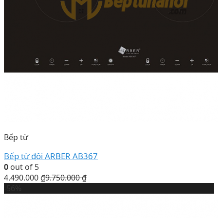
Bếp từ
Bếp từ đôi ARBER AB367
0
out of 5
4.490.000
₫
9.750.000
₫
-56%