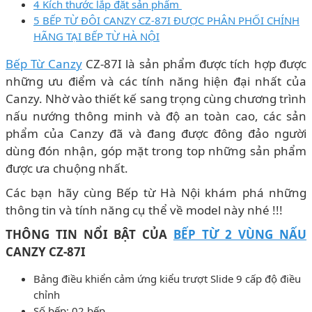
4 Kích thước lắp đặt sản phẩm
5 BẾP TỪ ĐÔI CANZY CZ-87I ĐƯỢC PHÂN PHỐI CHÍNH
HÃNG TẠI BẾP TỪ HÀ NỘI
Bếp Từ Canzy
CZ-87I là sản phẩm được tích hợp được
những ưu điểm và các tính năng hiện đại nhất của
Canzy. Nhờ vào thiết kế sang trọng cùng chương trình
nấu nướng thông minh và độ an toàn cao, các sản
phẩm của Canzy đã và đang được đông đảo người
dùng đón nhận, góp mặt trong top những sản phẩm
được ưa chuộng nhất.
Các bạn hãy cùng Bếp từ Hà Nội khám phá những
thông tin và tính năng cụ thể về model này nhé !!!
THÔNG TIN NỔI BẬT CỦA
BẾP TỪ 2 VÙNG NẤU
CANZY CZ-87I
Bảng điều khiển cảm ứng kiểu trượt Slide 9 cấp độ điều
chỉnh
Số bếp: 02 bếp