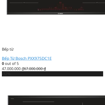
Bếp từ
Bếp Từ Bosch PXX975DC1E
0
out of 5
47.000.000
₫
67.000.000
₫
-32%