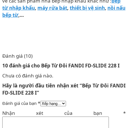
về các sản phẩm nhà bếp nhập khẩu khác như :
bếp
từ nhập khẩu
,
máy rửa bát
,
thiết bị vệ sinh
,
nồi nấu
bếp từ
,…
Đánh giá (10)
10 đánh giá cho
Bếp Từ Đôi FANDI FD-SLIDE 228 I
Chưa có đánh giá nào.
Hãy là người đầu tiên nhận xét “Bếp Từ Đôi FANDI
FD-SLIDE 228 I”
*
Đánh giá của bạn
Nhận xét của bạn
*