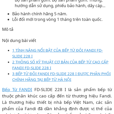
hướng dẫn sử dụng, phiếu bảo hành, dây cáp...
Bảo hành chính hãng 5 năm.
Lỗi đổi mới trong vòng 1 tháng trên toàn quốc.
Mô tả
Nội dung bài viết
1 TÍNH NĂNG NỔI BẬT CỦA BẾP TỪ ĐÔI FANDI FD-
SLIDE 228 I
2 THÔNG SỐ KỸ THUẬT CƠ BẢN CỦA BẾP TỪ CAO CẤP
FANDI FD-SLIDE 228 I
3 BẾP TỪ ĐÔI FANDI FD-SLIDE 228 I ĐƯỢC PHÂN PHỐI
CHÍNH HÃNG TẠI BẾP TỪ HÀ NỘI
Bếp Từ FANDI
FD-SLIDE 228 I là sản phẩm bếp từ
thuộc phân khúc cao cấp đến từ thương hiệu Fandi.
Là thương hiệu thiết bị nhà bếp Việt Nam, các sản
phẩm của Fandi đã dần khẳng định được vị thế của