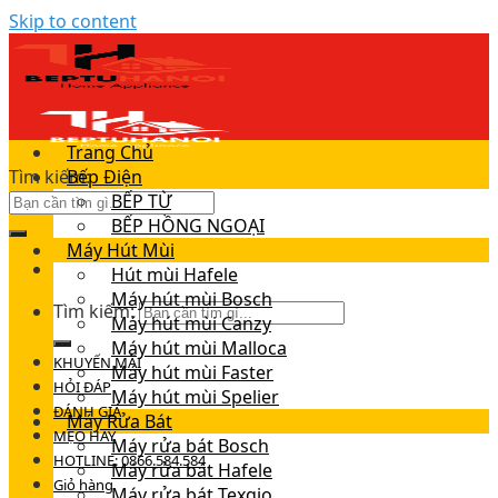
Skip to content
Trang Chủ
Tìm kiếm:
Bếp Điện
BẾP TỪ
BẾP HỒNG NGOẠI
Máy Hút Mùi
Hút mùi Hafele
Máy hút mùi Bosch
Tìm kiếm:
Máy hút mùi Canzy
Máy hút mùi Malloca
KHUYẾN MÃI
Máy hút mùi Faster
HỎI ĐÁP
Máy hút mùi Spelier
ĐÁNH GIÁ
Máy Rửa Bát
MẸO HAY
Máy rửa bát Bosch
HOTLINE: 0866.584.584
Máy rửa bát Hafele
Giỏ hàng
Máy rửa bát Texgio