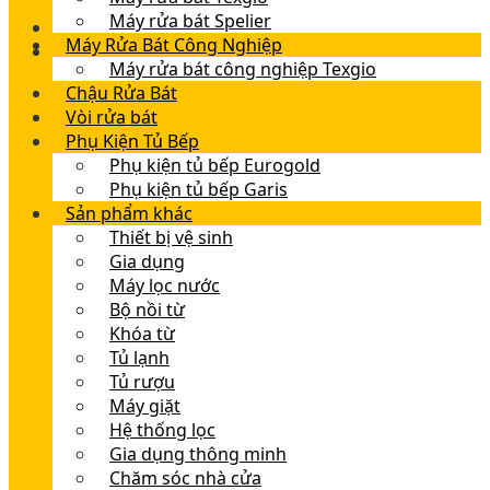
Máy rửa bát Spelier
Máy Rửa Bát Công Nghiệp
Máy rửa bát công nghiệp Texgio
Chậu Rửa Bát
Vòi rửa bát
Phụ Kiện Tủ Bếp
Phụ kiện tủ bếp Eurogold
Phụ kiện tủ bếp Garis
Sản phẩm khác
Thiết bị vệ sinh
Gia dụng
Máy lọc nước
Bộ nồi từ
Khóa từ
Tủ lạnh
Tủ rượu
Máy giặt
Hệ thống lọc
Gia dụng thông minh
Chăm sóc nhà cửa