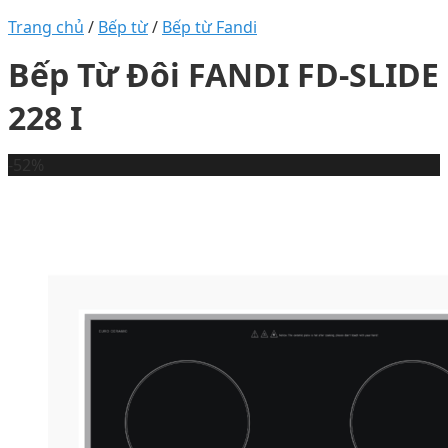
Trang chủ
/
Bếp từ
/
Bếp từ Fandi
Bếp Từ Đôi FANDI FD-SLIDE
228 I
-52%