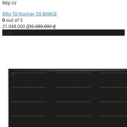
Bếp từ
Bếp Từ Kocher DI-808GE
0
out of 5
21.048.000
₫
35.080.000
₫
-30%