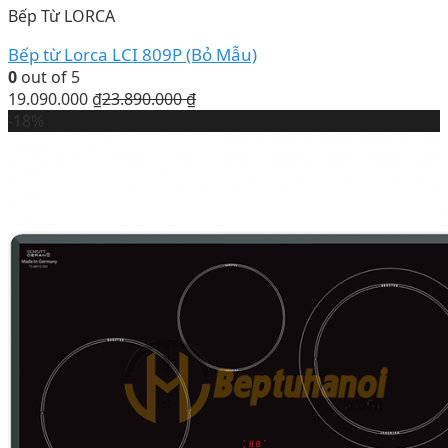
Bếp Từ LORCA
Bếp từ Lorca LCI 809P (Bỏ Mẫu)
0
out of 5
19.090.000
₫
23.890.000
₫
-18%