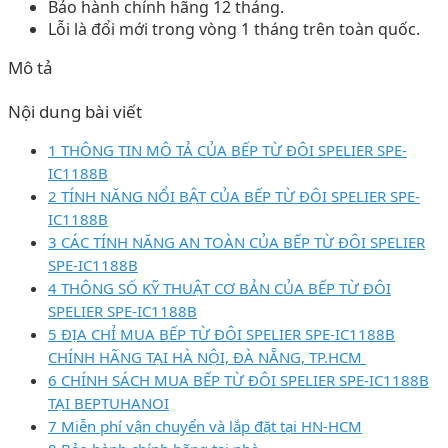
Bảo hành chính hãng 12 tháng.
Lỗi là đổi mới trong vòng 1 tháng trên toàn quốc.
Mô tả
Nội dung bài viết
1 THÔNG TIN MÔ TẢ CỦA BẾP TỪ ĐÔI SPELIER SPE-
IC1188B
2 TÍNH NĂNG NỔI BẬT CỦA BẾP TỪ ĐÔI SPELIER SPE-
IC1188B
3 CÁC TÍNH NĂNG AN TOÀN CỦA BẾP TỪ ĐÔI SPELIER
SPE-IC1188B
4 THÔNG SỐ KỸ THUẬT CƠ BẢN CỦA BẾP TỪ ĐÔI
SPELIER SPE-IC1188B
5 ĐỊA CHỈ MUA BẾP TỪ ĐÔI SPELIER SPE-IC1188B
CHÍNH HÃNG TẠI HÀ NỘI, ĐÀ NẴNG, TP.HCM
6 CHÍNH SÁCH MUA BẾP TỪ ĐÔI SPELIER SPE-IC1188B
TẠI BEPTUHANOI
7 Miễn phí vận chuyển và lắp đặt tại HN-HCM