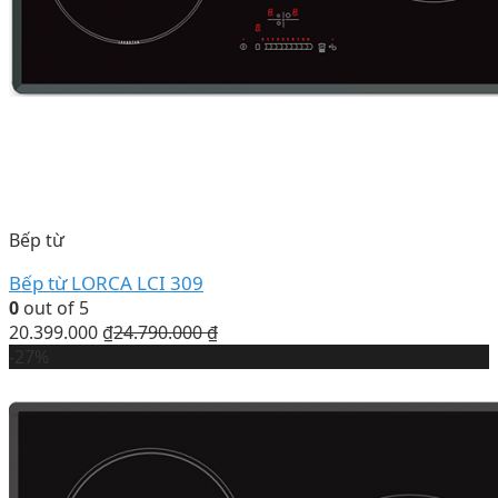
Bếp từ
Bếp từ LORCA LCI 309
0
out of 5
20.399.000
₫
24.790.000
₫
-27%