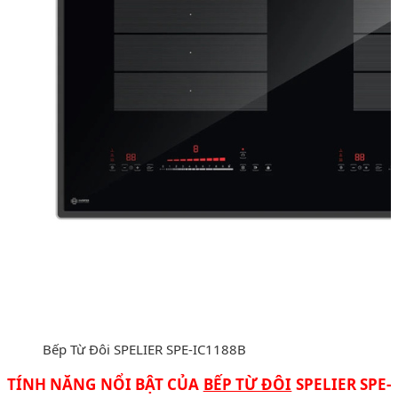
Bếp Từ Đôi SPELIER SPE-IC1188B
TÍNH NĂNG NỔI BẬT CỦA
BẾP TỪ ĐÔI
SPELIER
SPE-