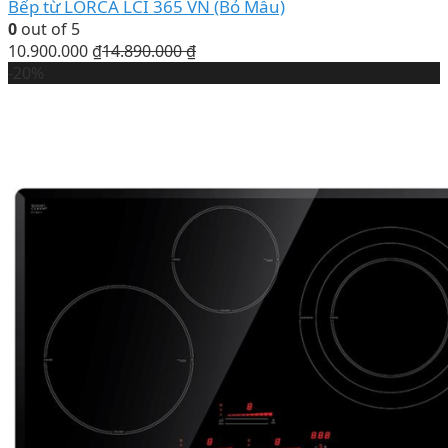
Bếp từ LORCA LCI 365 VN (Bỏ Mẫu)
0
out of 5
10.900.000
₫
14.890.000
₫
-20%