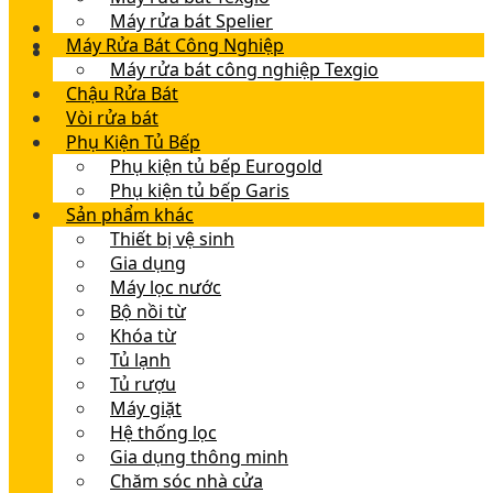
Máy rửa bát Spelier
Máy Rửa Bát Công Nghiệp
Máy rửa bát công nghiệp Texgio
Chậu Rửa Bát
Vòi rửa bát
Phụ Kiện Tủ Bếp
Phụ kiện tủ bếp Eurogold
Phụ kiện tủ bếp Garis
Sản phẩm khác
Thiết bị vệ sinh
Gia dụng
Máy lọc nước
Bộ nồi từ
Khóa từ
Tủ lạnh
Tủ rượu
Máy giặt
Hệ thống lọc
Gia dụng thông minh
Chăm sóc nhà cửa