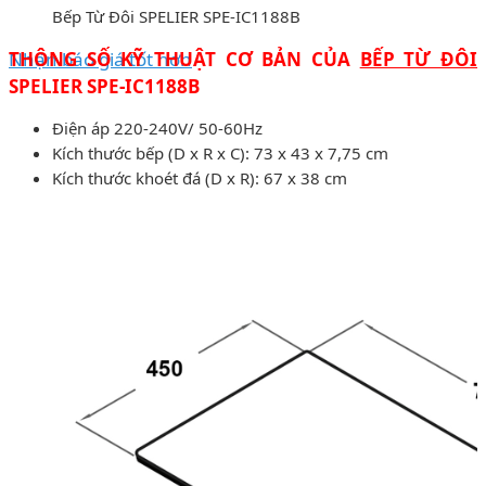
Bếp Từ Đôi SPELIER SPE-IC1188B
Nhận báo giá tốt hơn
THÔNG SỐ KỸ THUẬT CƠ BẢN CỦA
BẾP TỪ ĐÔI
SPELIER SPE-IC1188B
Điện áp 220-240V/ 50-60Hz
Kích thước bếp (D x R x C): 73 x 43 x 7,75 cm
Kích thước khoét đá (D x R): 67 x 38 cm