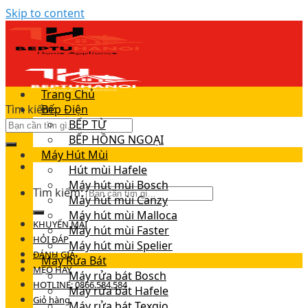
Skip to content
Trang Chủ
Tìm kiếm:
Bếp Điện
BẾP TỪ
BẾP HỒNG NGOẠI
Máy Hút Mùi
Hút mùi Hafele
Máy hút mùi Bosch
Tìm kiếm:
Máy hút mùi Canzy
Máy hút mùi Malloca
KHUYẾN MÃI
Máy hút mùi Faster
HỎI ĐÁP
Máy hút mùi Spelier
ĐÁNH GIÁ
Máy Rửa Bát
MẸO HAY
Máy rửa bát Bosch
HOTLINE: 0866.584.584
Máy rửa bát Hafele
Giỏ hàng
Máy rửa bát Texgio