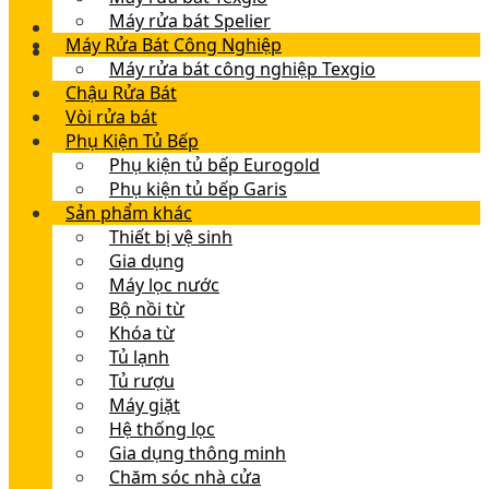
Máy rửa bát Spelier
Máy Rửa Bát Công Nghiệp
Máy rửa bát công nghiệp Texgio
Chậu Rửa Bát
Vòi rửa bát
Phụ Kiện Tủ Bếp
Phụ kiện tủ bếp Eurogold
Phụ kiện tủ bếp Garis
Sản phẩm khác
Thiết bị vệ sinh
Gia dụng
Máy lọc nước
Bộ nồi từ
Khóa từ
Tủ lạnh
Tủ rượu
Máy giặt
Hệ thống lọc
Gia dụng thông minh
Chăm sóc nhà cửa