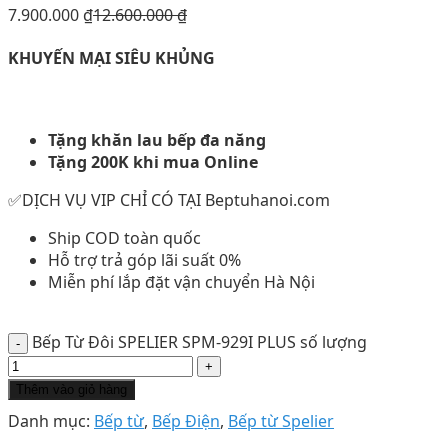
7.900.000
₫
12.600.000
₫
KHUYẾN MẠI SIÊU KHỦNG
Tặng khăn lau bếp đa năng
Tặng 200K khi mua Online
✅DỊCH VỤ VIP CHỈ CÓ TẠI Beptuhanoi.com
Ship COD toàn quốc
Hỗ trợ trả góp lãi suất 0%
Miễn phí lắp đặt vận chuyển Hà Nội
Bếp Từ Đôi SPELIER SPM-929I PLUS số lượng
Thêm vào giỏ hàng
Danh mục:
Bếp từ
,
Bếp Điện
,
Bếp từ Spelier