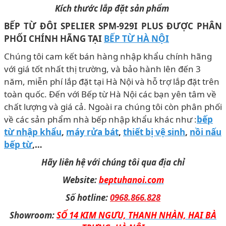
Kích thước lắp đặt sản phẩm
BẾP TỪ ĐÔI SPELIER SPM-929I PLUS ĐƯỢC PHÂN
PHỐI CHÍNH HÃNG TẠI
BẾP TỪ HÀ NỘI
Chúng tôi cam kết bán hàng nhập khẩu chính hãng
với giá tốt nhất thị trường, và bảo hành lên đến 3
năm, miễn phí lắp đặt tại Hà Nội và hỗ trợ lắp đặt trên
toàn quốc. Đến với Bếp từ Hà Nội các bạn yên tâm về
chất lượng và giá cả. Ngoài ra chúng tôi còn phân phối
về các sản phẩm nhà bếp nhập khẩu khác như :
bếp
từ nhập khẩu
,
máy rửa bát
,
thiết bị vệ sinh
,
nồi nấu
bếp từ
,…
Hãy liên hệ với chúng tôi qua địa chỉ
Website:
beptuhanoi.com
Số hotline:
0968.866.828
Showroom:
SỐ 14 KIM NGƯU, THANH NHÀN, HAI BÀ