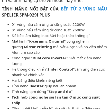
tin và tính năng cụ thể về model này nhé.
TÍNH NĂNG NỔI BẬT CỦA
BẾP TỪ 2 VÙNG NẤU
SPELIER SPM-929I PLUS
01 vùng nấu cảm ứng từ công suất: 2200W
01 vùng nấu cảm ứng từ công suất: 2600W
Đế bếp làm bằng inox 304 hoặc thép không gỉ
Mặt kính
“K-ceramic Original”
công nghệ in
gương
Mirror Printing
mài vát 4 cạnh và bo viền nhôm
Alunium cao cấp
Công nghệ
“Dual core inverter”
Siêu tiết kiệm năng
lượng
Hệ thống điều khiển
“Slider Control”
cảm ứng điện cực,
nhanh và chính xác
Hai bảng điều khiển riêng biệt
Tính năng
Booster
giúp nấu ăn nhanh
Tính năng tạm dừng
“Stop and Go”
Tích hợp công nghệ sôi lăn tăn ở mức công suất
thấp
Công nghệ khử nhiễu từ bảo vệ các thiết bị điện xung