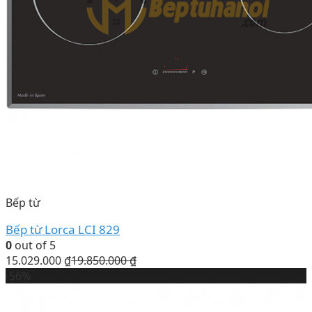
Bếp từ
Bếp từ Lorca LCI 829
0
out of 5
15.029.000
₫
19.850.000
₫
-56%