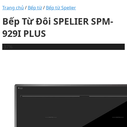
Trang chủ
/
Bếp từ
/
Bếp từ Spelier
Bếp Từ Đôi SPELIER SPM-
929I PLUS
-37%