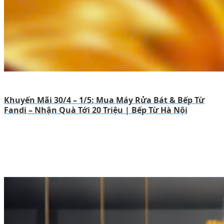
Khuyến Mãi 30/4 – 1/5: Mua Máy Rửa Bát & Bếp Từ
Fandi – Nhận Quà Tới 20 Triệu | Bếp Từ Hà Nội