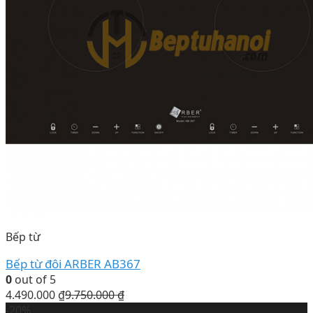
Bếp từ
Bếp từ đôi ARBER AB367
0
out of 5
4.490.000
₫
9.750.000
₫
-20%