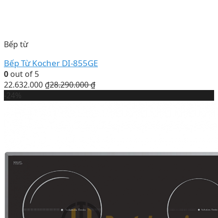
Bếp từ
Bếp Từ Kocher DI-855GE
0
out of 5
22.632.000
₫
28.290.000
₫
-24%