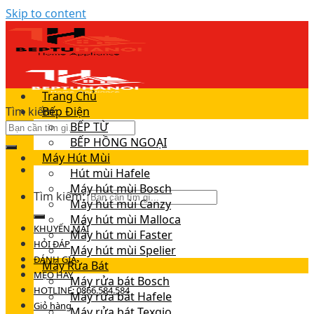
Skip to content
Trang Chủ
Tìm kiếm:
Bếp Điện
BẾP TỪ
BẾP HỒNG NGOẠI
Máy Hút Mùi
Hút mùi Hafele
Máy hút mùi Bosch
Tìm kiếm:
Máy hút mùi Canzy
Máy hút mùi Malloca
KHUYẾN MÃI
Máy hút mùi Faster
HỎI ĐÁP
Máy hút mùi Spelier
ĐÁNH GIÁ
Máy Rửa Bát
MẸO HAY
Máy rửa bát Bosch
HOTLINE: 0866.584.584
Máy rửa bát Hafele
Giỏ hàng
Máy rửa bát Texgio