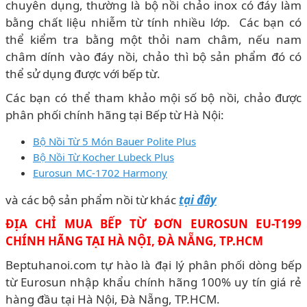
chuyên dụng, thường là bộ nồi chảo inox có đáy làm
bằng chất liệu nhiễm từ tính nhiều lớp. Các bạn có
thể kiểm tra bằng một thỏi nam châm, nếu nam
châm dính vào đáy nồi, chảo thì bộ sản phẩm đó có
thể sử dụng được với bếp từ.
Các bạn có thể tham khảo mội số bộ nồi, chảo được
phân phối chính hãng tại Bếp từ Hà Nội:
Bộ Nồi Từ 5 Món Bauer Polite Plus
Bộ Nồi Từ Kocher Lubeck Plus
Eurosun MC-1702 Harmony
và các bộ sản phẩm nồi từ khác
tại đây
ĐỊA CHỈ MUA BẾP TỪ ĐƠN EUROSUN EU-T199
CHÍNH HÃNG TẠI HÀ NỘI, ĐÀ NẴNG, TP.HCM
Beptuhanoi.com tự hào là đại lý phân phối dòng bếp
từ Eurosun nhập khẩu chính hãng 100% uy tín giá rẻ
hàng đầu tại Hà Nội, Đà Nẵng, TP.HCM.