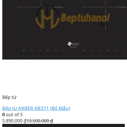
Bếp từ
Bếp từ ARBER AB371 (Bỏ Mẫu)
0
out of 5
5.890.000
₫
13.500.000
₫
-18%