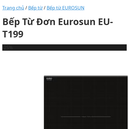
Trang chủ
/
Bếp từ
/
Bếp từ EUROSUN
Bếp Từ Đơn Eurosun EU-
T199
-25%