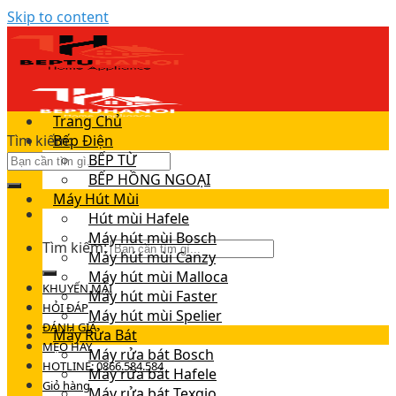
Skip to content
Trang Chủ
Tìm kiếm:
Bếp Điện
BẾP TỪ
BẾP HỒNG NGOẠI
Máy Hút Mùi
Hút mùi Hafele
Máy hút mùi Bosch
Tìm kiếm:
Máy hút mùi Canzy
Máy hút mùi Malloca
KHUYẾN MÃI
Máy hút mùi Faster
HỎI ĐÁP
Máy hút mùi Spelier
ĐÁNH GIÁ
Máy Rửa Bát
MẸO HAY
Máy rửa bát Bosch
HOTLINE: 0866.584.584
Máy rửa bát Hafele
Giỏ hàng
Máy rửa bát Texgio