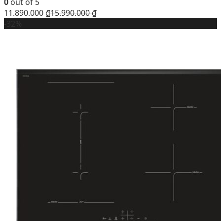
0
out of 5
11.890.000
₫
15.990.000
₫
-32%