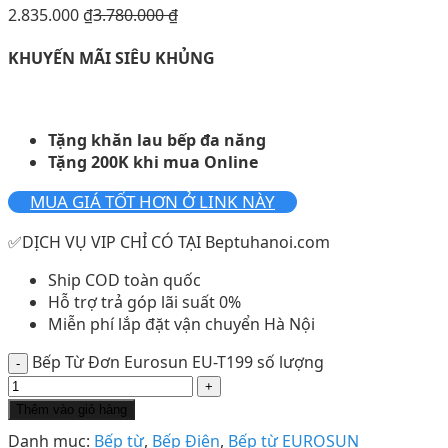
2.835.000
₫
3.780.000
₫
KHUYẾN MÃI SIÊU KHỦNG
Tặng khăn lau bếp đa năng
Tặng 200K khi mua Online
MUA GIÁ TỐT HƠN Ở LINK NÀY
✅DỊCH VỤ VIP CHỈ CÓ TẠI Beptuhanoi.com
Ship COD toàn quốc
Hỗ trợ trả góp lãi suất 0%
Miễn phí lắp đặt vận chuyển Hà Nội
Bếp Từ Đơn Eurosun EU-T199 số lượng
Thêm vào giỏ hàng
Danh mục:
Bếp từ
,
Bếp Điện
,
Bếp từ EUROSUN