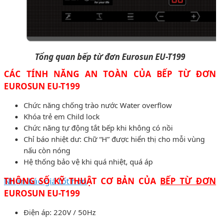
Tổng quan bếp từ đơn Eurosun EU-T199
CÁC TÍNH NĂNG AN TOÀN CỦA BẾP TỪ ĐƠN
EUROSUN EU-T199
Chức năng chống trào nước Water overflow
Khóa trẻ em Child lock
Chức năng tự động tắt bếp khi không có nồi
Chỉ báo nhiệt dư: Chữ “H” được hiển thị cho mỗi vùng
nấu còn nóng
Hệ thống bảo vệ khi quá nhiệt, quá áp
Nhận báo giá tốt hơn
THÔNG SỐ KỸ THUẬT CƠ BẢN CỦA
BẾP TỪ ĐƠN
EUROSUN EU-T199
Điện áp: 220V / 50Hz