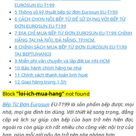
EUROSUN EU-T199
5 Thông số kỹ thuật bếp từ đơn Eurosun EU-T199
6 CÁCH CHỌN NỒI BẾP TỪ ĐỂ SỬ DỤNG VỚI BẾP TỪ
ĐƠN EUROSUN EU-T199
7 ĐỊA CHỈ MUA BẾP TỪ ĐƠN EUROSUN EU-T199 CHÍNH
HÃNG TẠI HÀ NỘI, ĐÀ NẴNG, TP.HCM
8 CHÍNH SÁCH MUA BẾP TỪ ĐƠN EUROSUN EU-T199
TẠI BEPTUHANOI
9 Miễn phí vận chuyển và lắp đặt tại HN-HCM
10 Bảo hành chính hãng tại nhà
11 Chính sách thanh toán linh hoạt
12 Giao hàng trong 1,5h
Block
"loi-ich-mua-hang"
not found
Bếp Từ Đơn Eurosun
EU-T199 là sản phẩm bếp được mọi
nhà, mọi gia đình tin dùng. Với thiết kệ sang trọng, đẳng
cấp và lịch sự giúp căn bếp của bạn trở nên hiện đại,
ngoài ra còn giúp ích rất nhiều cho công việc nội trợ của
bạn, giúp mỗi giờ nấu ăn trở nên nhẹ nhàng hơn.