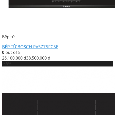
Bếp từ
BẾP TỪ BOSCH PVS775FC5E
0
out of 5
26.100.000
₫
38.500.000
₫
-56%