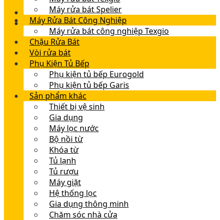
Máy rửa bát Spelier
Máy Rửa Bát Công Nghiệp
Máy rửa bát công nghiệp Texgio
Chậu Rửa Bát
Vòi rửa bát
Phụ Kiện Tủ Bếp
Phụ kiện tủ bếp Eurogold
Phụ kiện tủ bếp Garis
Sản phẩm khác
Thiết bị vệ sinh
Gia dụng
Máy lọc nước
Bộ nồi từ
Khóa từ
Tủ lạnh
Tủ rượu
Máy giặt
Hệ thống lọc
Gia dụng thông minh
Chăm sóc nhà cửa