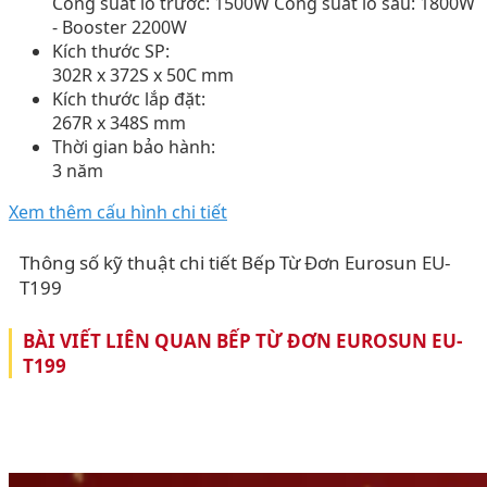
Công suất lò trước: 1500W Công suất lò sau: 1800W
- Booster 2200W
Kích thước SP:
302R x 372S x 50C mm
Kích thước lắp đặt:
267R x 348S mm
Thời gian bảo hành:
3 năm
Xem thêm cấu hình chi tiết
Thông số kỹ thuật chi tiết Bếp Từ Đơn Eurosun EU-
T199
BÀI VIẾT LIÊN QUAN BẾP TỪ ĐƠN EUROSUN EU-
T199