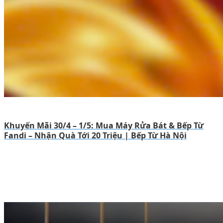
Khuyến Mãi 30/4 – 1/5: Mua Máy Rửa Bát & Bếp Từ
Fandi – Nhận Quà Tới 20 Triệu | Bếp Từ Hà Nội