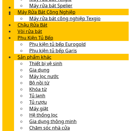
Máy rửa bát Spelier
Máy Rửa Bát Công Nghiệp
Máy rửa bát công nghiệp Texgio
Chậu Rửa Bát
Vòi rửa bát
Phụ Kiện Tủ Bếp
Phụ kiện tủ bếp Eurogold
Phụ kiện tủ bếp Garis
Sản phẩm khác
Thiết bị vệ sinh
Gia dụng
Máy lọc nước
Bộ nồi từ
Khóa từ
Tủ lạnh
Tủ rượu
Máy giặt
Hệ thống lọc
Gia dụng thông minh
Chăm sóc nhà cửa