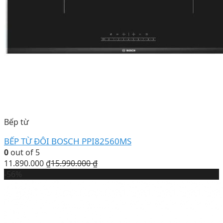
Bếp từ
BẾP TỪ ĐÔI BOSCH PPI82560MS
0
out of 5
11.890.000
₫
15.990.000
₫
-56%