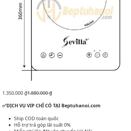
1.350.000
₫
1.880.000
₫
✅DỊCH VỤ VIP CHỈ CÓ TẠI Beptuhanoi.com
Ship COD toàn quốc
Hỗ trợ trả góp lãi suất 0%