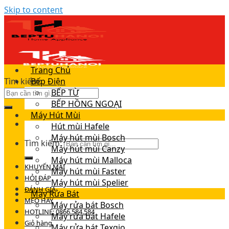
Skip to content
Trang Chủ
Tìm kiếm:
Bếp Điện
BẾP TỪ
BẾP HỒNG NGOẠI
Máy Hút Mùi
Hút mùi Hafele
Máy hút mùi Bosch
Tìm kiếm:
Máy hút mùi Canzy
Máy hút mùi Malloca
KHUYẾN MÃI
Máy hút mùi Faster
HỎI ĐÁP
Máy hút mùi Spelier
ĐÁNH GIÁ
Máy Rửa Bát
MẸO HAY
Máy rửa bát Bosch
HOTLINE: 0866.584.584
Máy rửa bát Hafele
Giỏ hàng
Máy rửa bát Texgio