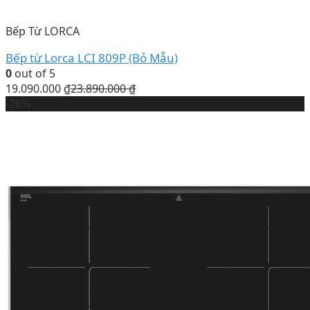
Bếp Từ LORCA
Bếp từ Lorca LCI 809P (Bỏ Mẫu)
0
out of 5
19.090.000
₫
23.890.000
₫
-26%