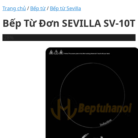
Trang chủ
/
Bếp từ
/
Bếp từ Sevilla
Bếp Từ Đơn SEVILLA SV-10T
-28%