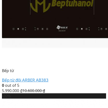
Bếp từ
Bếp từ đôi ARBER AB383
0
out of 5
5.990.000
₫
10.600.000
₫
-20%