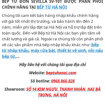
BẾP TỪ ĐƠN SEVILLA SV-10T ĐƯỢC PHÂN PHỐI
CHÍNH HÃNG TẠI
BẾP TỪ HÀ NỘI
Chúng tôi cam kết bán hàng nhập khẩu chính hãng
với giá tốt nhất thị trường, và bảo hành lên đến 2
năm, miễn phí lắp đặt tại Hà Nội và hỗ trợ lắp đặt trên
toàn quốc. Đến với Bếp từ Hà Nội các bạn yên tâm về
chất lượng và giá cả. Ngoài ra chúng tôi còn phân phối
về các sản phẩm nhà bếp nhập khẩu khác như :
bếp
từ nhập khẩu
,
máy rửa bát
,
thiết bị vệ sinh
,
nồi nấu
bếp từ
,…
Hãy liên hệ với chúng tôi qua địa chỉ
Website:
beptuhanoi.com
Số hotline:
0968.866.828
Showroom:
SỐ 14 KIM NGƯU, THANH NHÀN, HAI BÀ
TRƯNG, HÀ NỘI