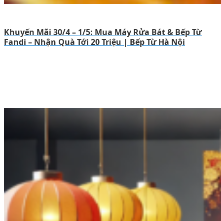
Khuyến Mãi 30/4 – 1/5: Mua Máy Rửa Bát & Bếp Từ
Fandi – Nhận Quà Tới 20 Triệu | Bếp Từ Hà Nội