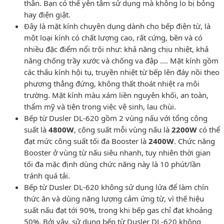
thân. Bạn có thể yên tâm sử dụng mà không lo bị bỏng
hay điện giật.
Đây là mặt kính chuyên dụng dành cho bếp điện từ, là
một loại kính có chất lượng cao, rất cứng, bền và có
nhiều đặc điểm nổi trội như: khả năng chịu nhiệt, khả
năng chống trầy xước và chống va đập …. Mặt kính gồm
các thấu kính hội tụ, truyền nhiệt từ bếp lên đáy nồi theo
phương thẳng đứng, không thất thoát nhiệt ra môi
trường. Mặt kính màu xám liền nguyên khối, an toàn,
thẩm mỹ và tiện trong việc vệ sinh, lau chùi.
Bếp từ Dusler DL-620 gồm 2 vùng nấu với tổng công
suất là
4800W
, công suất mỗi vùng nấu là
2200W
có thể
đạt mức công suất tối đa Booster là
2400W
. Chức năng
Booster ở vùng từ nấu siêu nhanh, tuy nhiên thời gian
tối đa mặc định dùng chức năng này là 10 phút/lần
tránh quá tải.
Bếp từ Dusler DL-620 không sử dụng lửa để làm chín
thức ăn và dùng năng lượng cảm ứng từ, vì thế hiệu
suất nấu đạt tới 90%, trong khi bếp gas chỉ đạt khoảng
50%. Bởi vậy, sử dụng bếp từ Dusler DL-620 không