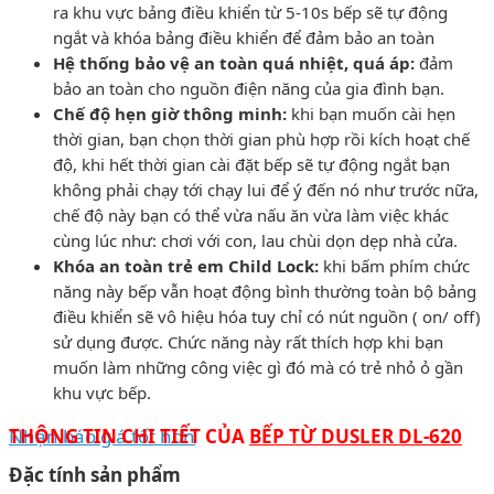
ra khu vực bảng điều khiển từ 5-10s bếp sẽ tự động
ngắt và khóa bảng điều khiển để đảm bảo an toàn
Hệ thống bảo vệ an toàn quá nhiệt, quá áp:
đảm
bảo an toàn cho nguồn điện năng của gia đình bạn.
Chế độ hẹn giờ thông minh:
khi bạn muốn cài hẹn
thời gian, bạn chọn thời gian phù hợp rồi kích hoạt chế
độ, khi hết thời gian cài đặt bếp sẽ tự động ngắt bạn
không phải chạy tới chạy lui để ý đến nó như trước nữa,
chế độ này bạn có thể vừa nấu ăn vừa làm việc khác
cùng lúc như: chơi với con, lau chùi dọn dẹp nhà cửa.
Khóa an toàn trẻ em Child Lock:
khi bấm phím chức
năng này bếp vẫn hoạt động bình thường toàn bộ bảng
điều khiển sẽ vô hiệu hóa tuy chỉ có nút nguồn ( on/ off)
sử dụng được. Chức năng này rất thích hợp khi bạn
muốn làm những công việc gì đó mà có trẻ nhỏ ỏ gần
khu vực bếp.
Nhận báo giá tốt hơn
THÔNG TIN CHI TIẾT CỦA
BẾP TỪ DUSLER DL-620
Đặc tính sản phẩm