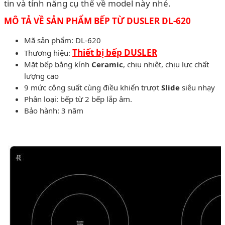
tin và tính năng cụ thể về model này nhé.
MÔ TẢ VỀ SẢN PHẨM BẾP TỪ DUSLER DL-620
Mã sản phẩm: DL-620
Thiết bị bếp DUSLER
Thương hiệu:
Mặt bếp bằng kính
Ceramic
, chịu nhiệt, chịu lực chất
lượng cao
9 mức công suất cùng điều khiển trượt
Slide
siêu nhạy
Phân loại: bếp từ 2 bếp lắp âm.
Bảo hành: 3 năm