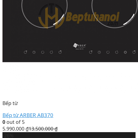
Bếp từ
Bếp từ ARBER AB370
0
out of 5
5.990.000
₫
13.500.000
₫
-26%