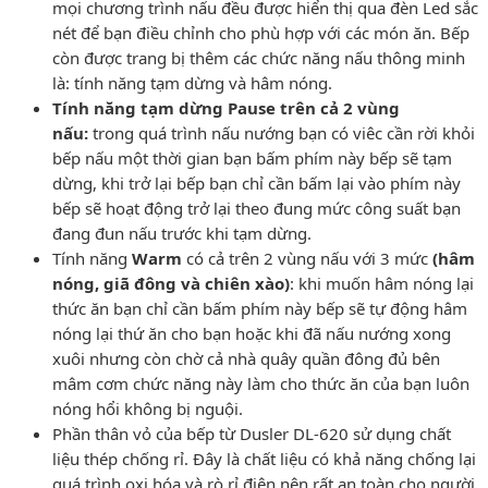
mọi chương trình nấu đều được hiển thị qua đèn Led sắc
nét để bạn điều chỉnh cho phù hợp với các món ăn. Bếp
còn được trang bị thêm các chức năng nấu thông minh
là: tính năng tạm dừng và hâm nóng.
Tính năng tạm dừng Pause trên cả 2 vùng
nấu:
trong quá trình nấu nướng bạn có viêc cần rời khỏi
bếp nấu một thời gian bạn bấm phím này bếp sẽ tạm
dừng, khi trở lại bếp bạn chỉ cần bấm lại vào phím này
bếp sẽ hoạt động trở lại theo đung mức công suất bạn
đang đun nấu trước khi tạm dừng.
Tính năng
Warm
có cả trên 2 vùng nấu với 3 mức
(hâm
nóng, giã đông và chiên xào)
: khi muốn hâm nóng lại
thức ăn bạn chỉ cần bấm phím này bếp sẽ tự động hâm
nóng lại thứ ăn cho bạn hoặc khi đã nấu nướng xong
xuôi nhưng còn chờ cả nhà quây quần đông đủ bên
mâm cơm chức năng này làm cho thức ăn của bạn luôn
nóng hổi không bị nguội.
Phần thân vỏ của bếp từ Dusler DL-620 sử dụng chất
liệu thép chống rỉ. Đây là chất liệu có khả năng chống lại
quá trình oxi hóa và rò rỉ điện nên rất an toàn cho người