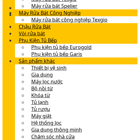
Máy rửa bát Spelier
Máy Rửa Bát Công Nghiệp
Máy rửa bát công nghiệp Texgio
Chậu Rửa Bát
Vòi rửa bát
Phụ Kiện Tủ Bếp
Phụ kiện tủ bếp Eurogold
Phụ kiện tủ bếp Garis
Sản phẩm khác
Thiết bị vệ sinh
Gia dụng
Máy lọc nước
Bộ nồi từ
Khóa từ
Tủ lạnh
Tủ rượu
Máy giặt
Hệ thống lọc
Gia dụng thông minh
Chăm sóc nhà cửa