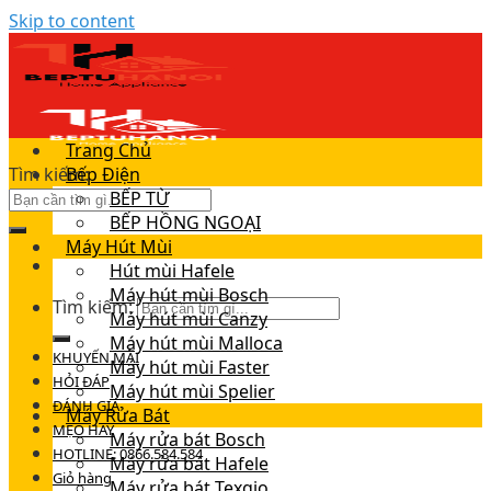
Skip to content
Trang Chủ
Tìm kiếm:
Bếp Điện
BẾP TỪ
BẾP HỒNG NGOẠI
Máy Hút Mùi
Hút mùi Hafele
Máy hút mùi Bosch
Tìm kiếm:
Máy hút mùi Canzy
Máy hút mùi Malloca
KHUYẾN MÃI
Máy hút mùi Faster
HỎI ĐÁP
Máy hút mùi Spelier
ĐÁNH GIÁ
Máy Rửa Bát
MẸO HAY
Máy rửa bát Bosch
HOTLINE: 0866.584.584
Máy rửa bát Hafele
Giỏ hàng
Máy rửa bát Texgio