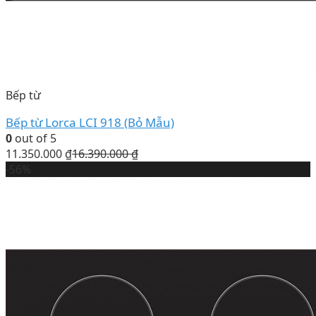
Bếp từ
Bếp từ Lorca LCI 918 (Bỏ Mẫu)
0
out of 5
11.350.000
₫
16.390.000
₫
-56%