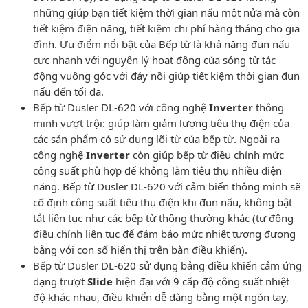
những giúp bạn tiết kiệm thời gian nấu một nửa mà còn
tiết kiệm điện năng, tiết kiệm chi phí hàng tháng cho gia
đình. Ưu điểm nổi bật của Bếp từ là khả năng đun nấu
cực nhanh với nguyên lý hoạt động của sóng từ tác
động vuông góc với đáy nồi giúp tiết kiệm thời gian đun
nấu đến tối đa.
Bếp từ Dusler DL-620 với công nghệ
Inverter
thông
minh vượt trội: giúp làm giảm lượng tiêu thụ điện của
các sản phẩm có sử dụng lõi từ của bếp từ. Ngoài ra
công nghệ
Inverter
còn giúp bếp từ điều chỉnh mức
công suất phù hợp để không làm tiêu thụ nhiều điện
năng. Bếp từ Dusler DL-620
với cảm biến thông minh sẽ
cố định công suất tiêu thụ điện khi đun nấu, không bật
tắt liên tục như các bếp từ thông thường khác (tự động
điều chỉnh liên tục để đảm bảo mức nhiệt tương đương
bằng với con số hiển thị trên bàn điều khiển).
Bếp từ Dusler DL-620 sử dụng bảng điều khiển cảm ứng
dạng trượt
Slide
hiện đại với 9 cấp độ công suất nhiệt
độ khác nhau, điều khiển dễ dàng bằng một ngón tay,