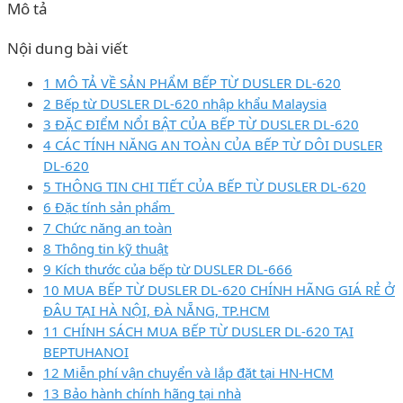
Mô tả
Nội dung bài viết
1 MÔ TẢ VỀ SẢN PHẨM BẾP TỪ DUSLER DL-620
2 Bếp từ DUSLER DL-620 nhập khẩu Malaysia
3 ĐẶC ĐIỂM NỔI BẬT CỦA BẾP TỪ DUSLER DL-620
4 CÁC TÍNH NĂNG AN TOÀN CỦA BẾP TỪ DÔI DUSLER
DL-620
5 THÔNG TIN CHI TIẾT CỦA BẾP TỪ DUSLER DL-620
6 Đặc tính sản phẩm
7 Chức năng an toàn
8 Thông tin kỹ thuật
9 Kích thước của bếp từ DUSLER DL-666
10 MUA BẾP TỪ DUSLER DL-620 CHÍNH HÃNG GIÁ RẺ Ở
ĐÂU TẠI HÀ NỘI, ĐÀ NẴNG, TP.HCM
11 CHÍNH SÁCH MUA BẾP TỪ DUSLER DL-620 TẠI
BEPTUHANOI
12 Miễn phí vận chuyển và lắp đặt tại HN-HCM
13 Bảo hành chính hãng tại nhà