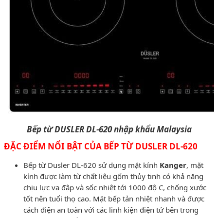
Bếp từ DUSLER DL-620 nhập khẩu Malaysia
ĐẶC ĐIỂM NỔI BẬT CỦA BẾP TỪ DUSLER DL-620
Bếp từ Dusler DL-620 sử dụng mặt kính
Kanger
, mặt
kính được làm từ chất liệu gốm thủy tinh có khả năng
chịu lực va đập và sốc nhiệt tới 1000 độ C, chống xước
tốt nên tuổi thọ cao. Mặt bếp tản nhiệt nhanh và được
cách điện an toàn với các linh kiện điện tử bên trong