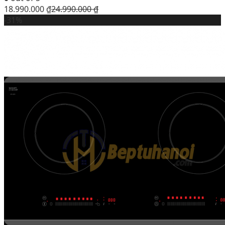
18.990.000
₫
24.990.000
₫
-31%