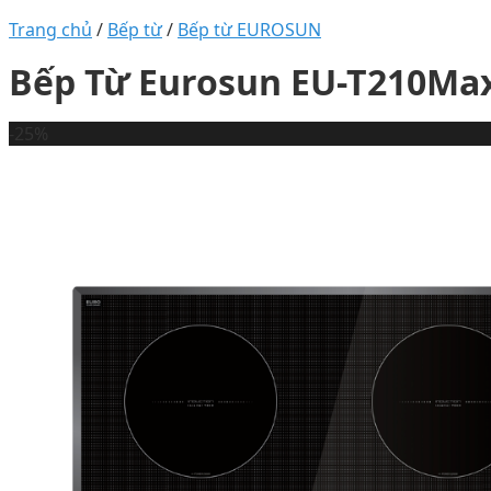
Trang chủ
/
Bếp từ
/
Bếp từ EUROSUN
Bếp Từ Eurosun EU-T210Ma
-25%