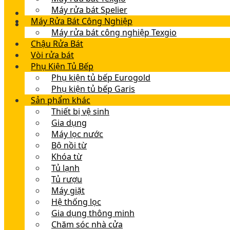
Máy rửa bát Spelier
Máy Rửa Bát Công Nghiệp
Máy rửa bát công nghiệp Texgio
Chậu Rửa Bát
Vòi rửa bát
Phụ Kiện Tủ Bếp
Phụ kiện tủ bếp Eurogold
Phụ kiện tủ bếp Garis
Sản phẩm khác
Thiết bị vệ sinh
Gia dụng
Máy lọc nước
Bộ nồi từ
Khóa từ
Tủ lạnh
Tủ rượu
Máy giặt
Hệ thống lọc
Gia dụng thông minh
Chăm sóc nhà cửa