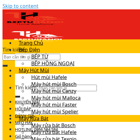
Skip to content
Trang Chủ
Tìm kiếm:
Bếp Điện
BẾP TỪ
BẾP HỒNG NGOẠI
Máy Hút Mùi
Hút mùi Hafele
Máy hút mùi Bosch
Tìm kiếm:
Máy hút mùi Canzy
Máy hút mùi Malloca
KHUYẾN MÃI
Máy hút mùi Faster
HỎI ĐÁP
Máy hút mùi Spelier
ĐÁNH GIÁ
Máy Rửa Bát
MẸO HAY
Máy rửa bát Bosch
HOTLINE: 0866.584.584
Máy rửa bát Hafele
Giỏ hàng
Máy rửa bát Texgio