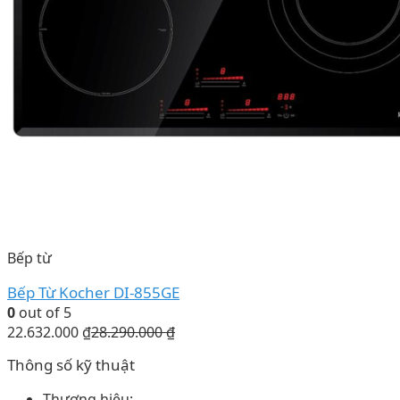
Bếp từ
Bếp Từ Kocher DI-855GE
0
out of 5
22.632.000
₫
28.290.000
₫
Thông số kỹ thuật
Thương hiệu: