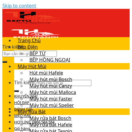
Skip to content
Trang Chủ
Tìm kiếm:
Bếp Điện
BẾP TỪ
BẾP HỒNG NGOẠI
Máy Hút Mùi
Hút mùi Hafele
Máy hút mùi Bosch
Tìm kiếm:
Máy hút mùi Canzy
Máy hút mùi Malloca
KHUYẾN MÃI
Máy hút mùi Faster
HỎI ĐÁP
Máy hút mùi Spelier
ĐÁNH GIÁ
Máy Rửa Bát
MẸO HAY
Máy rửa bát Bosch
HOTLINE: 0866.584.584
Máy rửa bát Hafele
Giỏ hàng
Máy rửa bát Texgio