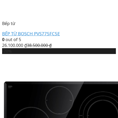
Bếp từ
BẾP TỪ BOSCH PVS775FC5E
0
out of 5
26.100.000
₫
38.500.000
₫
-20%