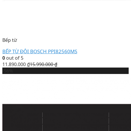
Bếp từ
BẾP TỪ ĐÔI BOSCH PPI82560MS
0
out of 5
11.890.000
₫
15.990.000
₫
-56%