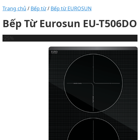
Trang chủ
/
Bếp từ
/
Bếp từ EUROSUN
Bếp Từ Eurosun EU-T506DO
-25%