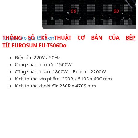
Nhận báo giá tốt hơn
THÔNG SỐ KỸ THUẬT CƠ BẢN CỦA
BẾP
TỪ
EUROSUN EU-T506Do
Điện áp: 220V / 50Hz
Công suất lò trước: 1500W
Công suất lò sau: 1800W – Booster 2200W
Kích thước sản phẩm: 290R x 510S x 60C mm
Kích thước khoét đá: 250R x 470S mm