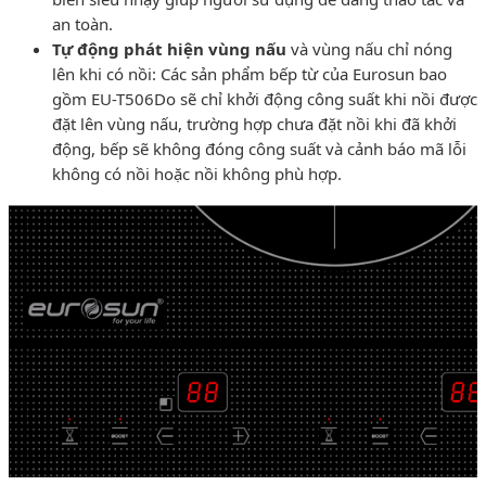
an toàn.
Tự động phát hiện vùng nấu
và vùng nấu chỉ nóng
lên khi có nồi: Các sản phẩm bếp từ của Eurosun bao
gồm EU-T506Do sẽ chỉ khởi động công suất khi nồi được
đặt lên vùng nấu, trường hợp chưa đặt nồi khi đã khởi
động, bếp sẽ không đóng công suất và cảnh báo mã lỗi
không có nồi hoặc nồi không phù hợp.