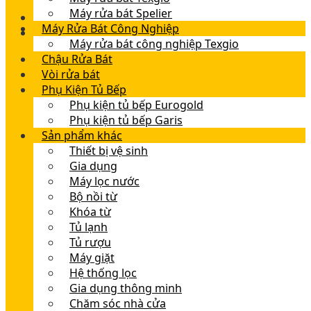
Máy rửa bát Spelier
Máy Rửa Bát Công Nghiệp
Máy rửa bát công nghiệp Texgio
Chậu Rửa Bát
Vòi rửa bát
Phụ Kiện Tủ Bếp
Phụ kiện tủ bếp Eurogold
Phụ kiện tủ bếp Garis
Sản phẩm khác
Thiết bị vệ sinh
Gia dụng
Máy lọc nước
Bộ nồi từ
Khóa từ
Tủ lạnh
Tủ rượu
Máy giặt
Hệ thống lọc
Gia dụng thông minh
Chăm sóc nhà cửa