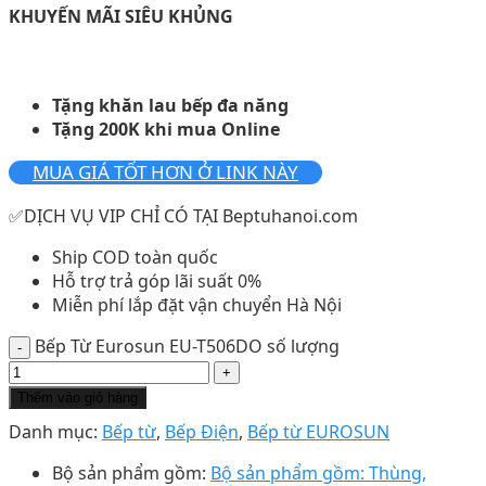
KHUYẾN MÃI SIÊU KHỦNG
Tặng khăn lau bếp đa năng
Tặng 200K khi mua Online
MUA GIÁ TỐT HƠN Ở LINK NÀY
✅DỊCH VỤ VIP CHỈ CÓ TẠI Beptuhanoi.com
Ship COD toàn quốc
Hỗ trợ trả góp lãi suất 0%
Miễn phí lắp đặt vận chuyển Hà Nội
Bếp Từ Eurosun EU-T506DO số lượng
Thêm vào giỏ hàng
Danh mục:
Bếp từ
,
Bếp Điện
,
Bếp từ EUROSUN
Bộ sản phẩm gồm:
Bộ sản phẩm gồm: Thùng,