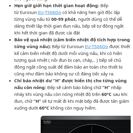
Hẹn giờ giới hạn thời gian hoạt động:
Bếp
từ Eurosun
EU-T506Do
có khả năng hẹn giờ độc lập
từng vùng nấu từ
00-99 phút
, người dùng có thể dễ
dàng thiết lập thời gian đun nấu, bếp sẽ tư động ngắt
khi hết thời gian đã được cài đặt
Bảo vệ quá nhiệt (cảm biến nhiệt độ tích hợp trong
từng vùng nấu):
Bếp từ Eurosun
EU-T506Do
được thiết
kế cảm biến nhiệt độ dưới mỗi vùng nấu, khi có hiện
tượng quá nhiệt ( nồi đun bị cạn, cháy,.. ) bếp sẽ chủ
động ngắt công suất để đảm bảo an toàn cho thiết bị
cũng như đảm bảo không sự cố đáng tiếc xảy ra.
Chỉ báo nhiệt dư “H” được hiển thị cho từng vùng
nấu còn nóng:
Bếp sẽ cảnh báo bằng chữ
“H”
nhấp
nháy khi vùng nấu còn nóng nhiệt độ trên
60ºC
sau khi
đun, chữ
“H”
sẽ tự mất đi khi mặt bếp đã được tản giảm
xuống dưới
60ºC
không còn nguy hiểm.