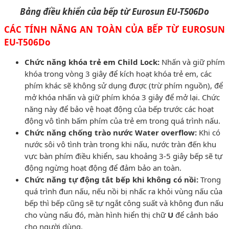
Bảng điều khiển của bếp từ Eurosun EU-T506Do
CÁC TÍNH NĂNG AN TOÀN CỦA BẾP TỪ EUROSUN
EU-T506Do
Chức năng khóa trẻ em Child Lock:
Nhấn và giữ phím
khóa trong vòng 3 giây để kích hoạt khóa trẻ em, các
phím khác sẽ không sử dụng được (trừ phím nguồn), để
mở khóa nhấn và giữ phím khóa 3 giây để mở lại. Chức
năng này để bảo vệ hoạt động của bếp trước các hoạt
động vô tình bấm phím của trẻ em trong quá trình nấu.
Chức năng chống trào nước Water overflow:
Khi có
nước sôi vô tình tràn trong khi nấu, nước tràn đến khu
vực bàn phím điều khiển, sau khoảng 3-5 giây bếp sẽ tự
động ngừng hoạt động để đảm bảo an toàn.
Chức năng tự động tắt bếp khi không có nồi:
Trong
quá trình đun nấu, nếu nồi bị nhấc ra khỏi vùng nấu của
bếp thì bếp cũng sẽ tự ngắt công suất và không đun nấu
cho vùng nấu đó, màn hình hiển thị chữ
U
để cảnh báo
cho người dùng.