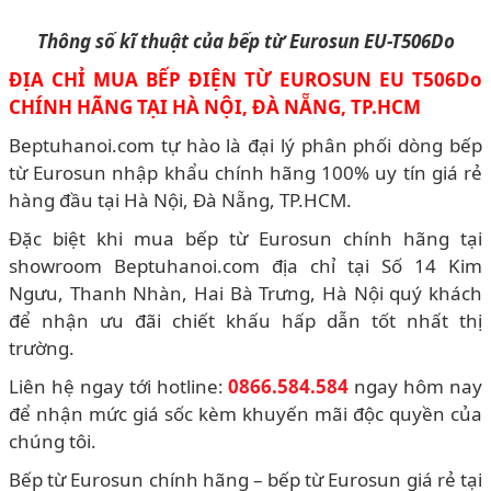
Thông số kĩ thuật của bếp từ Eurosun EU-T506Do
ĐỊA CHỈ MUA BẾP ĐIỆN TỪ EUROSUN EU T506Do
CHÍNH HÃNG TẠI HÀ NỘI, ĐÀ NẴNG, TP.HCM
Beptuhanoi.com tự hào là đại lý phân phối dòng bếp
từ Eurosun nhập khẩu chính hãng 100% uy tín giá rẻ
hàng đầu tại Hà Nội, Đà Nẵng, TP.HCM.
Đặc biệt khi mua bếp từ Eurosun chính hãng tại
showroom Beptuhanoi.com địa chỉ tại Số 14 Kim
Ngưu, Thanh Nhàn, Hai Bà Trưng, Hà Nội quý khách
để nhận ưu đãi chiết khấu hấp dẫn tốt nhất thị
trường.
Liên hệ ngay tới hotline:
0866.584.584
ngay hôm nay
để nhận mức giá sốc kèm khuyến mãi độc quyền của
chúng tôi.
Bếp từ Eurosun chính hãng – bếp từ Eurosun giá rẻ tại