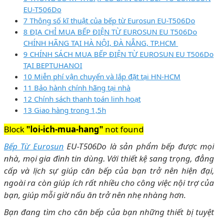
EU-T506Do
7 Thông số kĩ thuật của bếp từ Eurosun EU-T506Do
8 ĐỊA CHỈ MUA BẾP ĐIỆN TỪ EUROSUN EU T506Do
CHÍNH HÃNG TẠI HÀ NỘI, ĐÀ NẴNG, TP.HCM
9 CHÍNH SÁCH MUA BẾP ĐIỆN TỪ EUROSUN EU T506Do
TẠI BEPTUHANOI
10 Miễn phí vận chuyển và lắp đặt tại HN-HCM
11 Bảo hành chính hãng tại nhà
12 Chính sách thanh toán linh hoạt
13 Giao hàng trong 1,5h
Block
"loi-ich-mua-hang"
not found
Bếp Từ Eurosun
EU-T506Do là sản phẩm bếp được mọi
nhà, mọi gia đình tin dùng. Với thiết kệ sang trọng, đẳng
cấp và lịch sự giúp căn bếp của bạn trở nên hiện đại,
ngoài ra còn giúp ích rất nhiều cho công việc nội trợ của
bạn, giúp mỗi giờ nấu ăn trở nên nhẹ nhàng hơn.
Bạn đang tìm cho căn bếp của bạn những thiết bị tuyệt