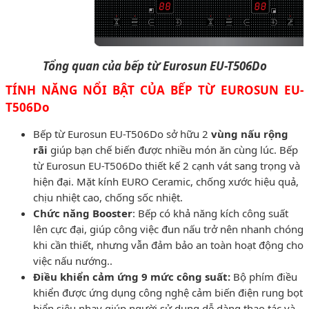
Tổng quan của bếp từ Eurosun EU-T506Do
TÍNH NĂNG NỔI BẬT CỦA BẾP TỪ EUROSUN EU-
T506Do
Bếp từ Eurosun EU-T506Do sở hữu 2
vùng nấu rộng
rãi
giúp bạn chế biến được nhiều món ăn cùng lúc. Bếp
từ Eurosun EU-T506Do thiết kế 2 cạnh vát sang trọng và
hiện đại. Mặt kính EURO Ceramic, chống xước hiệu quả,
chịu nhiệt cao, chống sốc nhiệt.
Chức năng Booster
: Bếp có khả năng kích công suất
lên cực đại, giúp công việc đun nấu trở nên nhanh chóng
khi cần thiết, nhưng vẫn đảm bảo an toàn hoạt động cho
việc nấu nướng..
Điều khiển cảm ứng 9 mức công suất:
Bộ phím điều
khiển được ứng dụng công nghệ cảm biến điện rung bọt
biển siêu nhạy giúp người sử dụng dễ dàng thao tác và