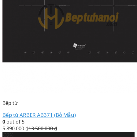
Bếp từ
Bếp từ ARBER AB371 (Bỏ Mẫu)
0
out of 5
5.890.000
₫
13.500.000
₫
-32%