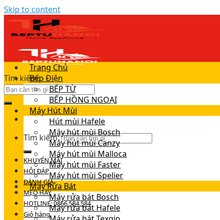
Skip to content
Trang Chủ
Tìm kiếm:
Bếp Điện
BẾP TỪ
BẾP HỒNG NGOẠI
Máy Hút Mùi
Hút mùi Hafele
Máy hút mùi Bosch
Tìm kiếm:
Máy hút mùi Canzy
Máy hút mùi Malloca
KHUYẾN MÃI
Máy hút mùi Faster
HỎI ĐÁP
Máy hút mùi Spelier
ĐÁNH GIÁ
Máy Rửa Bát
MẸO HAY
Máy rửa bát Bosch
HOTLINE: 0866.584.584
Máy rửa bát Hafele
Giỏ hàng
Máy rửa bát Texgio