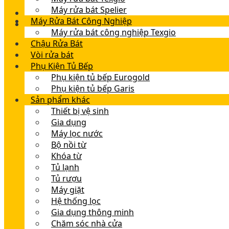
Máy rửa bát Spelier
Máy Rửa Bát Công Nghiệp
Máy rửa bát công nghiệp Texgio
Chậu Rửa Bát
Vòi rửa bát
Phụ Kiện Tủ Bếp
Phụ kiện tủ bếp Eurogold
Phụ kiện tủ bếp Garis
Sản phẩm khác
Thiết bị vệ sinh
Gia dụng
Máy lọc nước
Bộ nồi từ
Khóa từ
Tủ lạnh
Tủ rượu
Máy giặt
Hệ thống lọc
Gia dụng thông minh
Chăm sóc nhà cửa