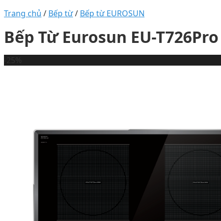
Trang chủ
/
Bếp từ
/
Bếp từ EUROSUN
Bếp Từ Eurosun EU-T726Pro
-25%