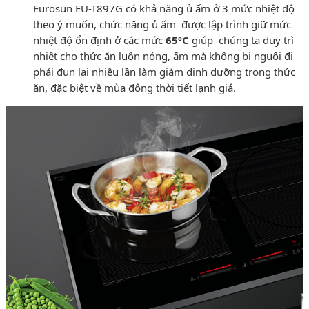
Eurosun EU-T897G có khả năng ủ ấm ở 3 mức nhiệt độ
theo ý muốn, chức năng ủ ấm được lập trình giữ mức
nhiệt độ ổn định ở các mức
65
ºC
giúp chúng ta duy trì
nhiệt cho thức ăn luôn nóng, ấm mà không bị nguội đi
phải đun lại nhiều lần làm giảm dinh dưỡng trong thức
ăn, đặc biệt về mùa đông thời tiết lạnh giá.