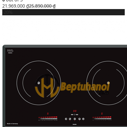
21.969.000
₫
25.890.000
₫
-20%