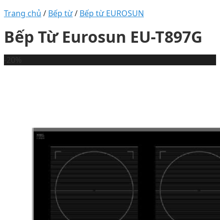
Trang chủ
/
Bếp từ
/
Bếp từ EUROSUN
Bếp Từ Eurosun EU-T897G
-20%