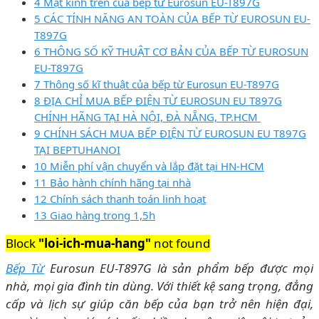
4 Mặt kính trên của bếp từ Eurosun EU-T897G
5 CÁC TÍNH NĂNG AN TOÀN CỦA BẾP TỪ EUROSUN EU-
T897G
6 THÔNG SỐ KỸ THUẬT CƠ BẢN CỦA BẾP TỪ EUROSUN
EU-T897G
7 Thông số kĩ thuật của bếp từ Eurosun EU-T897G
8 ĐỊA CHỈ MUA BẾP ĐIỆN TỪ EUROSUN EU T897G
CHÍNH HÃNG TẠI HÀ NỘI, ĐÀ NẴNG, TP.HCM
9 CHÍNH SÁCH MUA BẾP ĐIỆN TỪ EUROSUN EU T897G
TẠI BEPTUHANOI
10 Miễn phí vận chuyển và lắp đặt tại HN-HCM
11 Bảo hành chính hãng tại nhà
12 Chính sách thanh toán linh hoạt
13 Giao hàng trong 1,5h
Block
"loi-ich-mua-hang"
not found
Bếp Từ
Eurosun EU-T897G là sản phẩm bếp được mọi
nhà, mọi gia đình tin dùng. Với thiết kệ sang trọng, đẳng
cấp và lịch sự giúp căn bếp của bạn trở nên hiện đại,