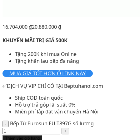
16.704.000
₫
20.880.000
₫
KHUYẾN MÃI TRỊ GIÁ 500K
Tặng 200K khi mua Online
Tặng khăn lau bếp đa năng
MUA GIÁ TỐT HƠN Ở LINK NÀY
✅DỊCH VỤ VIP CHỈ CÓ TẠI Beptuhanoi.com
Ship COD toàn quốc
Hỗ trợ trả góp lãi suất 0%
Miễn phí lắp đặt vận chuyển Hà Nội
Bếp Từ Eurosun EU-T897G số lượng
Thêm vào giỏ hàng