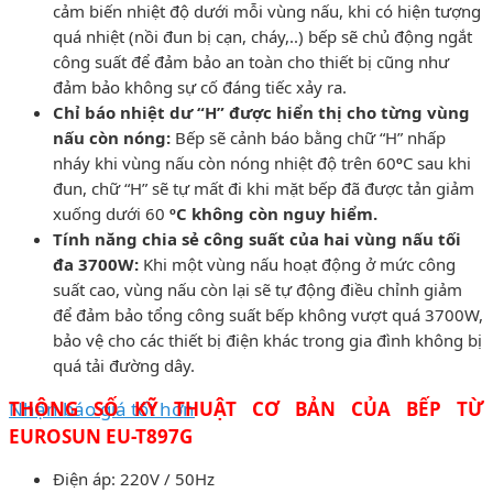
cảm biến nhiệt độ dưới mỗi vùng nấu, khi có hiện tượng
quá nhiệt (nồi đun bị cạn, cháy,..) bếp sẽ chủ động ngắt
công suất để đảm bảo an toàn cho thiết bị cũng như
đảm bảo không sự cố đáng tiếc xảy ra.
Chỉ báo nhiệt dư “H” được hiển thị cho từng vùng
nấu còn nóng:
Bếp sẽ cảnh báo bằng chữ “H” nhấp
nháy khi vùng nấu còn nóng nhiệt độ trên 60
º
C sau khi
đun, chữ “H” sẽ tự mất đi khi mặt bếp đã được tản giảm
xuống dưới 60
ºC không còn nguy hiểm.
Tính năng chia sẻ công suất của hai vùng nấu tối
đa 3700W:
Khi một vùng nấu hoạt động ở mức công
suất cao, vùng nấu còn lại sẽ tự động điều chỉnh giảm
để đảm bảo tổng công suất bếp không vượt quá 3700W,
bảo vệ cho các thiết bị điện khác trong gia đình không bị
quá tải đường dây.
Nhận báo giá tốt hơn
THÔNG SỐ KỸ THUẬT CƠ BẢN CỦA BẾP TỪ
EUROSUN EU-T897G
Điện áp: 220V / 50Hz