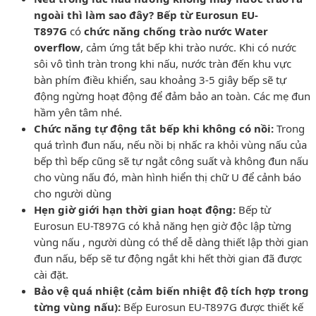
ngoài thì làm sao đây? Bếp từ Eurosun EU-
T897G
có
chức năng chống trào nước Water
overflow
, cảm ứng tắt bếp khi trào nước. Khi có nước
sôi vô tình tràn trong khi nấu, nước tràn đến khu vực
bàn phím điều khiển, sau khoảng 3-5 giây bếp sẽ tự
động ngừng hoạt động để đảm bảo an toàn. Các mẹ đun
hầm yên tâm nhé.
Chức năng tự động tắt bếp khi không có nồi:
Trong
quá trình đun nấu, nếu nồi bị nhấc ra khỏi vùng nấu của
bếp thì bếp cũng sẽ tự ngắt công suất và không đun nấu
cho vùng nấu đó, màn hình hiển thị chữ U để cảnh báo
cho người dùng
Hẹn giờ giới hạn thời gian hoạt động:
Bếp từ
Eurosun EU-T897G có khả năng hẹn giờ độc lập từng
vùng nấu , người dùng có thể dễ dàng thiết lập thời gian
đun nấu, bếp sẽ tư động ngắt khi hết thời gian đã được
cài đặt.
Bảo vệ quá nhiệt (cảm biến nhiệt độ tích hợp trong
từng vùng nấu):
Bếp Eurosun EU-T897G được thiết kế