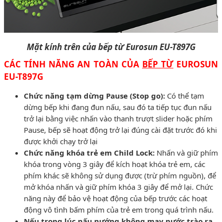
Mặt kính trên của bếp từ Eurosun EU-T897G
CÁC TÍNH NĂNG AN TOÀN CỦA
BẾP TỪ
EUROSUN
EU-T897G
Chức năng tạm dừng Pause (Stop go):
Có thể tạm
dừng bếp khi đang đun nấu, sau đó ta tiếp tục đun nấu
trở lại bằng việc nhấn vào thanh trượt slider hoặc phím
Pause, bếp sẽ hoạt động trở lại đúng cài đặt trước đó khi
được khởi chạy trở lại
Chức năng khóa trẻ em Child Lock:
Nhấn và giữ phím
khóa trong vòng 3 giây để kích hoạt khóa trẻ em, các
phím khác sẽ không sử dụng được (trừ phím nguồn), để
mở khóa nhấn và giữ phím khóa 3 giây để mở lại. Chức
năng này để bảo vệ hoạt động của bếp trước các hoạt
động vô tình bấm phím của trẻ em trong quá trình nấu.
Nếu trong lúc nấu nướng không may nước trào ra