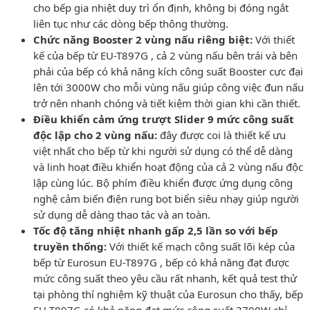
cho bếp gia nhiệt duy trì ổn định, không bị đóng ngắt
liên tục như các dòng bếp thông thường.
Chức năng Booster 2 vùng nấu riêng biệt:
Với thiết
kế của bếp từ EU-T897G , cả 2 vùng nấu bên trái và bên
phải của bếp có khả năng kích công suất Booster cực đại
lên tới 3000W cho mỗi vùng nấu giúp công việc đun nấu
trở nên nhanh chóng và tiết kiệm thời gian khi cần thiết.
Điều khiển cảm ứng trượt Slider 9 mức công suất
độc lập cho 2 vùng nấu:
đây được coi là thiết kế ưu
việt nhất cho bếp từ khi người sử dụng có thể dễ dàng
và linh hoạt điều khiển hoạt động của cả 2 vùng nấu độc
lập cùng lúc. Bộ phím điều khiển được ứng dụng công
nghệ cảm biến điện rung bọt biển siêu nhạy giúp người
sử dụng dễ dàng thao tác và an toàn.
Tốc độ tăng nhiệt nhanh gấp 2,5 lần so với bếp
truyền thống:
Với thiết kế mạch công suất lõi kép của
bếp từ Eurosun EU-T897G , bếp có khả năng đạt được
mức công suất theo yêu cầu rất nhanh, kết quả test thử
tại phòng thí nghiệm kỹ thuật của Eurosun cho thấy, bếp
EU-T897G có khả năng đạt mức công suất 3700W chỉ