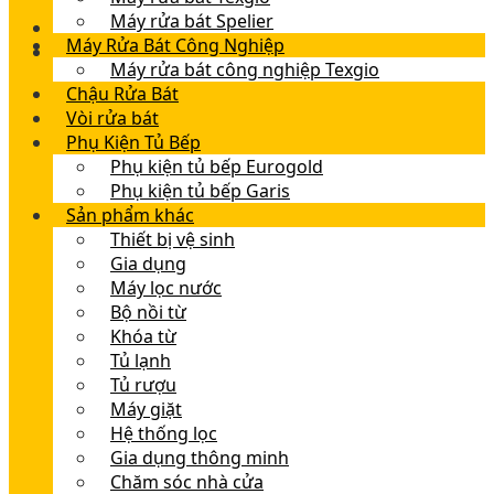
Máy rửa bát Spelier
Máy Rửa Bát Công Nghiệp
Máy rửa bát công nghiệp Texgio
Chậu Rửa Bát
Vòi rửa bát
Phụ Kiện Tủ Bếp
Phụ kiện tủ bếp Eurogold
Phụ kiện tủ bếp Garis
Sản phẩm khác
Thiết bị vệ sinh
Gia dụng
Máy lọc nước
Bộ nồi từ
Khóa từ
Tủ lạnh
Tủ rượu
Máy giặt
Hệ thống lọc
Gia dụng thông minh
Chăm sóc nhà cửa