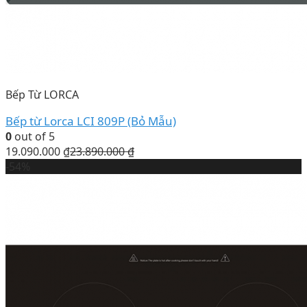
Bếp Từ LORCA
Bếp từ Lorca LCI 809P (Bỏ Mẫu)
0
out of 5
19.090.000
₫
23.890.000
₫
-54%