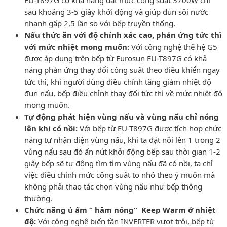
sau khoảng 3-5 giây khởi động và giúp đun sôi nước
nhanh gấp 2,5 lần so với bếp truyền thống.
Nấu thức ăn với độ chính xác cao, phản ứng tức thì
với mức nhiệt mong muốn:
Với công nghệ thế hệ G5
được áp dụng trên bếp từ Eurosun EU-T897G có khả
năng phản ứng thay đổi công suất theo điều khiển ngay
tức thì, khi người dùng điều chỉnh tăng giảm nhiệt độ
đun nấu, bếp điều chỉnh thay đổi tức thì về mức nhiệt độ
mong muốn.
Tự động phát hiện vùng nấu và vùng nấu chỉ nóng
lên khi có nồi:
Với bếp từ EU-T897G được tích hợp chức
năng tự nhận diện vùng nấu, khi ta đặt nồi lên 1 trong 2
vùng nấu sau đó ấn nút khởi động bếp sau thời gian 1-2
giây bếp sẽ tự động tìm tìm vùng nấu đã có nồi, ta chỉ
việc điều chỉnh mức công suất to nhỏ theo ý muốn mà
không phải thao tác chọn vùng nấu như bếp thông
thường.
Chức năng ủ ấm “ hâm nóng” Keep Warm ở nhiệt
độ:
Với công nghệ biến tần INVERTER vượt trội, bếp từ