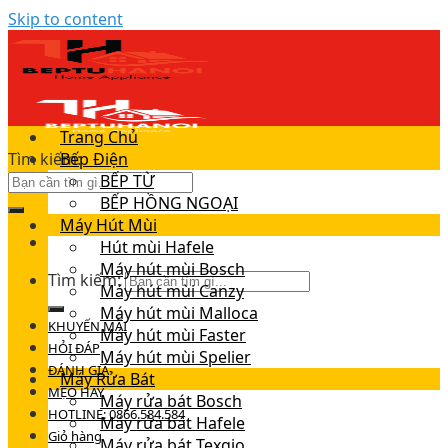
Skip to content
Trang Chủ
Tìm kiếm:
Bếp Điện
BẾP TỪ
BẾP HỒNG NGOẠI
Máy Hút Mùi
Hút mùi Hafele
Máy hút mùi Bosch
Tìm kiếm:
Máy hút mùi Canzy
Máy hút mùi Malloca
KHUYẾN MÃI
Máy hút mùi Faster
HỎI ĐÁP
Máy hút mùi Spelier
ĐÁNH GIÁ
Máy Rửa Bát
MẸO HAY
Máy rửa bát Bosch
HOTLINE: 0866.584.584
Máy rửa bát Hafele
Giỏ hàng
Máy rửa bát Texgio