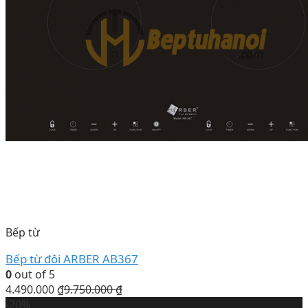
Bếp từ
Bếp từ đôi ARBER AB367
0
out of 5
4.490.000
₫
9.750.000
₫
-20%