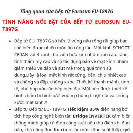
Tổng quan của bếp từ Eurosun EU-T897G
TÍNH NĂNG NỔI BẬT CỦA
BẾP TỪ EUROSUN
EU-
T897G
Bếp từ EU- T897G sở hữu 2 vùng nấu rộng rãi giúp bạn
chế biến được nhiều món ăn cùng lúc. Mặt kính SCHOTT
CERAN vát 4 cạnh, bo viền hợp kim nhôm cao cấp. tăng
tính thẩm mỹ cao và có tác dụng bảo vệ mặt kính nhằm
giảm thiểu va đập và sứt mẻ trong quá trình sử
dụng.Đây là loại mặt kính rất cứng, bền, chịu nhiệt cao
và chống va đập, chống xước
.
Thiết kế thanh mảnh, tinh
tế, phù hợp với căn bếp hiện đại
.
Mặt bếp được thiết kế
hình chấm bi hình lưới vuông chống trượt nồi và chống
xước mặt kính.*
Bếp từ Bếp từ EU- T897G
Tiết kiệm 35%
điện năng bởi
tích hợp công nghệ biến tần
Bridge INVERTER
cảm biến
thông minh giúp cố định công suất tiêu thụ điện khi đun
nấu, khả năng đun
liu riu
ở các mức công suất thấp, giữ