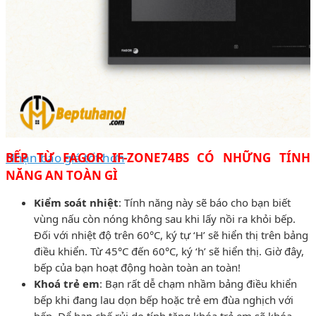
Nhận báo giá tốt hơn
BẾP TỪ FAGOR IF-ZONE74BS CÓ NHỮNG TÍNH
NĂNG AN TOÀN GÌ
Kiểm soát nhiệt
: Tính năng này sẽ báo cho bạn biết
vùng nấu còn nóng không sau khi lấy nồi ra khỏi bếp.
Đối với nhiệt độ trên 60°C, ký tự ‘H’ sẽ hiển thị trên bảng
điều khiển. Từ 45°C đến 60°C, ký ‘h’ sẽ hiển thị. Giờ đây,
bếp của bạn hoạt động hoàn toàn an toàn!
Khoá trẻ em
: Bạn rất dễ chạm nhầm bảng điều khiển
bếp khi đang lau dọn bếp hoặc trẻ em đùa nghịch với
bếp. Để hạn chế rủi do tính tăng khóa trẻ em sẽ khóa