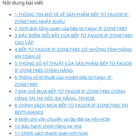
Nội dung bài viết
1 THÔNG TIN MÔ TẢ VỀ SẢN PHẨM BẾP TỪ FAGOR IF-
ZONE74BS NHẬP KHẨU
2 Hình ảnh tổng quan của bếp từ Fagor IF-ZONE74BS
3 ĐẶC ĐIỂM NỔI BẬT CỦA BẾP TỪ FAGOR IF-ZONE74BS
CAO CẤP
4 BẾP TỪ FAGOR IF-ZONE74BS CÓ NHỮNG TÍNH NĂNG
AN TOÀN GÌ
5 THÔNG SỐ KỸ THUẬT CỦA SẢN PHẨM BẾP TỪ FAGOR
IF-ZONE74BS CHÍNH HÃNG
6 Thông số kĩ thuật của model bếp từ Fagor IF-
ZONE74BS
7 ĐỊA CHỈ MUA BẾP TỪ FAGOR IF-ZONE74BS CHÍNH
HÃNG TẠI HÀ NỘI, ĐÀ NẴNG, TP.HCM
8 CHÍNH SÁCH MUA BẾP TỪ FAGOR IF-ZONE74BS TẠI
BEPTUHANOI
9 Miễn phí vận chuyển và lắp đặt tại HN-HCM
10 Bảo hành chính hãng tại nhà
11 Chính sách thanh toán linh hoạt