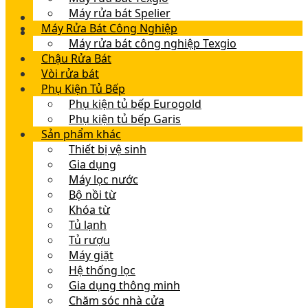
Máy rửa bát Spelier
Máy Rửa Bát Công Nghiệp
Máy rửa bát công nghiệp Texgio
Chậu Rửa Bát
Vòi rửa bát
Phụ Kiện Tủ Bếp
Phụ kiện tủ bếp Eurogold
Phụ kiện tủ bếp Garis
Sản phẩm khác
Thiết bị vệ sinh
Gia dụng
Máy lọc nước
Bộ nồi từ
Khóa từ
Tủ lạnh
Tủ rượu
Máy giặt
Hệ thống lọc
Gia dụng thông minh
Chăm sóc nhà cửa