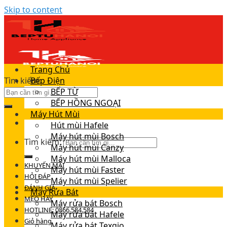
Skip to content
Trang Chủ
Tìm kiếm:
Bếp Điện
BẾP TỪ
BẾP HỒNG NGOẠI
Máy Hút Mùi
Hút mùi Hafele
Máy hút mùi Bosch
Tìm kiếm:
Máy hút mùi Canzy
Máy hút mùi Malloca
KHUYẾN MÃI
Máy hút mùi Faster
HỎI ĐÁP
Máy hút mùi Spelier
ĐÁNH GIÁ
Máy Rửa Bát
MẸO HAY
Máy rửa bát Bosch
HOTLINE: 0866.584.584
Máy rửa bát Hafele
Giỏ hàng
Máy rửa bát Texgio