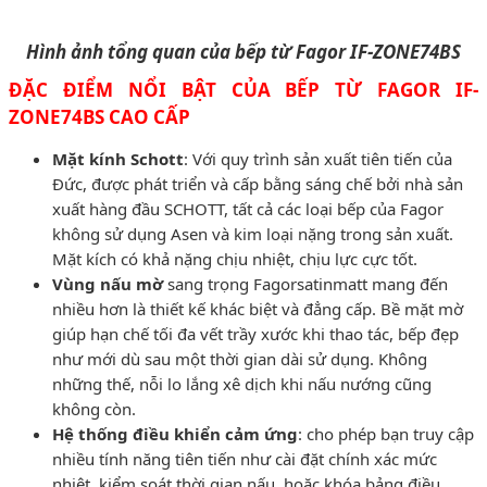
Hình ảnh tổng quan của bếp từ Fagor IF-ZONE74BS
ĐẶC ĐIỂM NỔI BẬT CỦA BẾP TỪ FAGOR IF-
ZONE74BS CAO CẤP
Mặt kính Schott
: Với quy trình sản xuất tiên tiến của
Đức, được phát triển và cấp bằng sáng chế bởi nhà sản
xuất hàng đầu SCHOTT, tất cả các loại bếp của Fagor
không sử dụng Asen và kim loại nặng trong sản xuất.
Mặt kích có khả nặng chịu nhiệt, chịu lực cực tốt.
Vùng nấu mờ
sang trọng Fagorsatinmatt mang đến
nhiều hơn là thiết kế khác biệt và đẳng cấp. Bề mặt mờ
giúp hạn chế tối đa vết trầy xước khi thao tác, bếp đẹp
như mới dù sau một thời gian dài sử dụng. Không
những thế, nỗi lo lắng xê dịch khi nấu nướng cũng
không còn.
Hệ thống điều khiển cảm ứng
: cho phép bạn truy cập
nhiều tính năng tiên tiến như cài đặt chính xác mức
nhiệt, kiểm soát thời gian nấu, hoặc khóa bảng điều