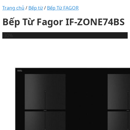
Trang chủ
/
Bếp từ
/
Bếp Từ FAGOR
Bếp Từ Fagor IF-ZONE74BS
-30%