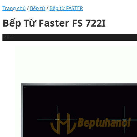
Trang chủ
/
Bếp từ
/
Bếp từ FASTER
Bếp Từ Faster FS 722I
-48%