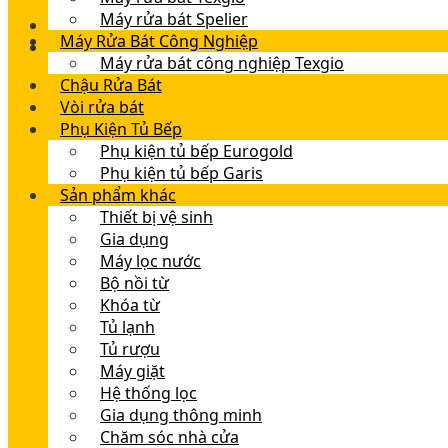
Máy rửa bát Spelier
Máy Rửa Bát Công Nghiệp
Máy rửa bát công nghiệp Texgio
Chậu Rửa Bát
Vòi rửa bát
Phụ Kiện Tủ Bếp
Phụ kiện tủ bếp Eurogold
Phụ kiện tủ bếp Garis
Sản phẩm khác
Thiết bị vệ sinh
Gia dụng
Máy lọc nước
Bộ nồi từ
Khóa từ
Tủ lạnh
Tủ rượu
Máy giặt
Hệ thống lọc
Gia dụng thông minh
Chăm sóc nhà cửa