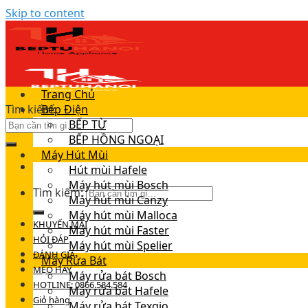
Skip to content
Trang Chủ
Tìm kiếm:
Bếp Điện
BẾP TỪ
BẾP HỒNG NGOẠI
Máy Hút Mùi
Hút mùi Hafele
Máy hút mùi Bosch
Tìm kiếm:
Máy hút mùi Canzy
Máy hút mùi Malloca
KHUYẾN MÃI
Máy hút mùi Faster
HỎI ĐÁP
Máy hút mùi Spelier
ĐÁNH GIÁ
Máy Rửa Bát
MẸO HAY
Máy rửa bát Bosch
HOTLINE: 0866.584.584
Máy rửa bát Hafele
Giỏ hàng
Máy rửa bát Texgio