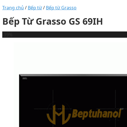
Trang chủ
/
Bếp từ
/
Bếp từ Grasso
Bếp Từ Grasso GS 69IH
-39%