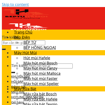
Skip to content
Trang Chủ
Tìm kiếm:
Bếp Điện
BẾP TỪ
BẾP HỒNG NGOẠI
Máy Hút Mùi
Hút mùi Hafele
Máy hút mùi Bosch
Tìm kiếm:
Máy hút mùi Canzy
Máy hút mùi Malloca
KHUYẾN MÃI
Máy hút mùi Faster
HỎI ĐÁP
Máy hút mùi Spelier
ĐÁNH GIÁ
Máy Rửa Bát
MẸO HAY
Máy rửa bát Bosch
HOTLINE: 0866.584.584
Máy rửa bát Hafele
Giỏ hàng
Máy rửa bát Texgio