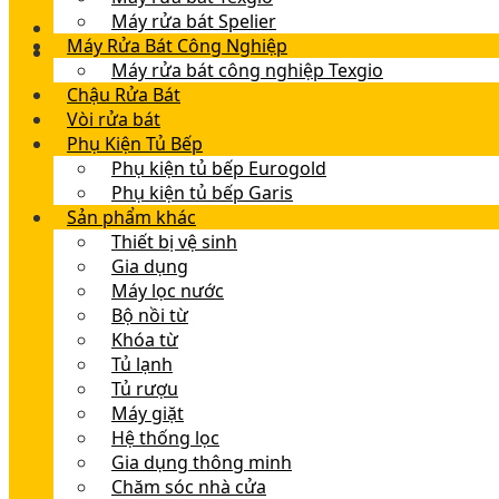
Máy rửa bát Spelier
Máy Rửa Bát Công Nghiệp
Máy rửa bát công nghiệp Texgio
Chậu Rửa Bát
Vòi rửa bát
Phụ Kiện Tủ Bếp
Phụ kiện tủ bếp Eurogold
Phụ kiện tủ bếp Garis
Sản phẩm khác
Thiết bị vệ sinh
Gia dụng
Máy lọc nước
Bộ nồi từ
Khóa từ
Tủ lạnh
Tủ rượu
Máy giặt
Hệ thống lọc
Gia dụng thông minh
Chăm sóc nhà cửa