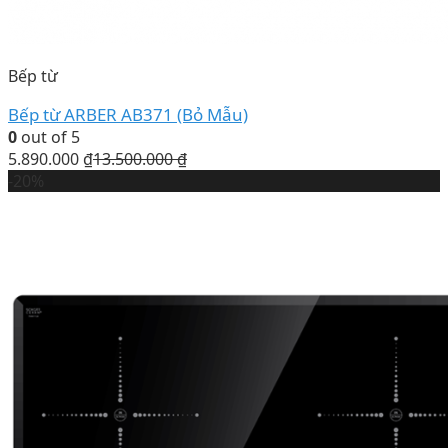
Bếp từ
Bếp từ ARBER AB371 (Bỏ Mẫu)
0
out of 5
5.890.000
₫
13.500.000
₫
-20%