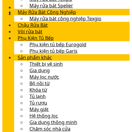
Máy rửa bát Spelier
Máy Rửa Bát Công Nghiệp
Máy rửa bát công nghiệp Texgio
Chậu Rửa Bát
Vòi rửa bát
Phụ Kiện Tủ Bếp
Phụ kiện tủ bếp Eurogold
Phụ kiện tủ bếp Garis
Sản phẩm khác
Thiết bị vệ sinh
Gia dụng
Máy lọc nước
Bộ nồi từ
Khóa từ
Tủ lạnh
Tủ rượu
Máy giặt
Hệ thống lọc
Gia dụng thông minh
Chăm sóc nhà cửa