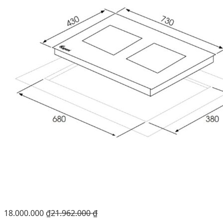
18.000.000
₫
21.962.000
₫