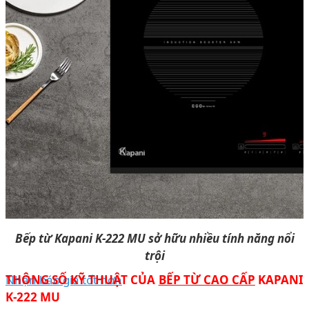
Bếp từ Kapani K-222 MU sở hữu nhiều tính năng nổi
trội
Nhận báo giá tốt hơn
THÔNG SỐ KỸ THUẬT CỦA
BẾP TỪ CAO CẤP
KAPANI
K-222 MU