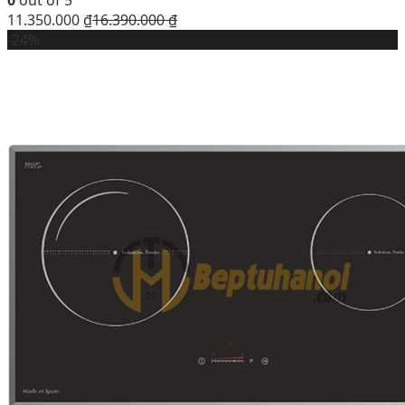
11.350.000
₫
16.390.000
₫
-24%