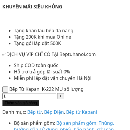
KHUYẾN MÃI SIÊU KHỦNG
Tặng khăn lau bếp đa năng
Tặng 200K khi mua Online
Tặng gói lắp đặt 500K
✅DỊCH VỤ VIP CHỈ CÓ TẠI Beptuhanoi.com
Ship COD toàn quốc
Hỗ trợ trả góp lãi suất 0%
Miễn phí lắp đặt vận chuyển Hà Nội
Bếp Từ Kapani K-222 MU số lượng
Thêm vào giỏ hàng
Danh mục:
Bếp từ
,
Bếp Điện
,
Bếp từ Kapani
Bộ sản phẩm gồm:
Bộ sản phẩm gồm: Thùng,
hướng dẫn sử dụng, phiếu bảo hành, dây cáp...