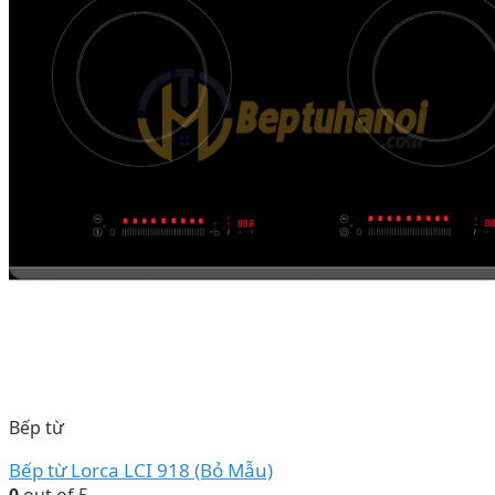
Bếp từ
Bếp từ Lorca LCI 918 (Bỏ Mẫu)
0
out of 5