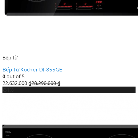
Bếp từ
Bếp Từ Kocher DI-855GE
0
out of 5
22.632.000
₫
28.290.000
₫
-31%