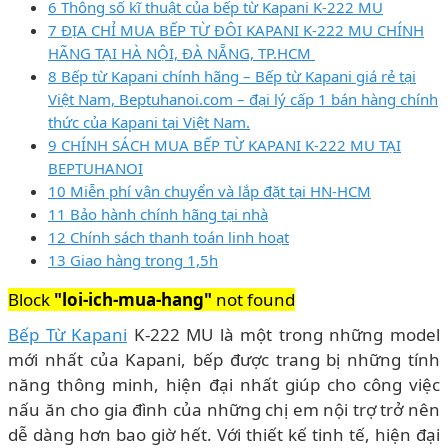
6 Thông số kĩ thuật của bếp từ Kapani K-222 MU
7 ĐỊA CHỈ MUA BẾP TỪ ĐÔI KAPANI K-222 MU CHÍNH
HÃNG TẠI HÀ NỘI, ĐÀ NẴNG, TP.HCM
8 Bếp từ Kapani chính hãng – Bếp từ Kapani giá rẻ tại
Việt Nam, Beptuhanoi.com – đại lý cấp 1 bán hàng chính
thức của Kapani tại Việt Nam.
9 CHÍNH SÁCH MUA BẾP TỪ KAPANI K-222 MU TẠI
BEPTUHANOI
10 Miễn phí vận chuyển và lắp đặt tại HN-HCM
11 Bảo hành chính hãng tại nhà
12 Chính sách thanh toán linh hoạt
13 Giao hàng trong 1,5h
Block
"loi-ich-mua-hang"
not found
Bếp Từ Kapani
K-222 MU là một trong những model
mới nhất của Kapani, bếp được trang bị những tính
năng thông minh, hiện đại nhất giúp cho công việc
nấu ăn cho gia đình của những chị em nội trợ trở nên
dễ dàng hơn bao giờ hết. Với thiết kế tinh tế, hiện đại