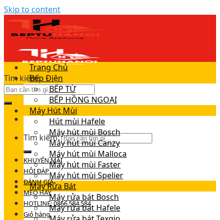
Skip to content
Trang Chủ
Tìm kiếm:
Bếp Điện
BẾP TỪ
BẾP HỒNG NGOẠI
Máy Hút Mùi
Hút mùi Hafele
Máy hút mùi Bosch
Tìm kiếm:
Máy hút mùi Canzy
Máy hút mùi Malloca
KHUYẾN MÃI
Máy hút mùi Faster
HỎI ĐÁP
Máy hút mùi Spelier
ĐÁNH GIÁ
Máy Rửa Bát
MẸO HAY
Máy rửa bát Bosch
HOTLINE: 0866.584.584
Máy rửa bát Hafele
Giỏ hàng
Máy rửa bát Texgio