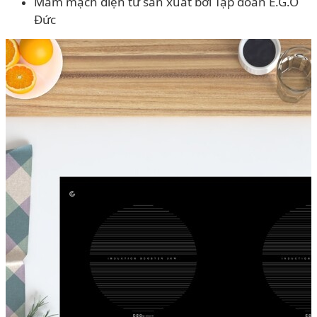
Mâm mạch điện tử sản xuất bởi Tập đoàn E.G.O
Đức