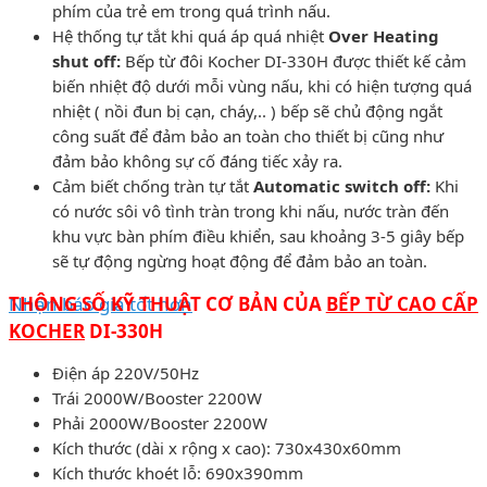
phím của trẻ em trong quá trình nấu.
Hệ thống tự tắt khi quá áp quá nhiệt
Over Heating
shut off:
Bếp từ đôi Kocher DI-330H được thiết kế cảm
biến nhiệt độ dưới mỗi vùng nấu, khi có hiện tượng quá
nhiệt ( nồi đun bị cạn, cháy,.. ) bếp sẽ chủ động ngắt
công suất để đảm bảo an toàn cho thiết bị cũng như
đảm bảo không sự cố đáng tiếc xảy ra.
Cảm biết chống tràn tự tắt
Automatic switch off:
Khi
có nước sôi vô tình tràn trong khi nấu, nước tràn đến
khu vực bàn phím điều khiển, sau khoảng 3-5 giây bếp
sẽ tự động ngừng hoạt động để đảm bảo an toàn.
Nhận báo giá tốt hơn
THÔNG SỐ KỸ THUẬT CƠ BẢN CỦA
BẾP TỪ CAO CẤP
KOCHER
DI-330H
Điện áp 220V/50Hz
Trái 2000W/Booster 2200W
Phải 2000W/Booster 2200W
Kích thước (dài x rộng x cao): 730x430x60mm
Kích thước khoét lỗ: 690x390mm