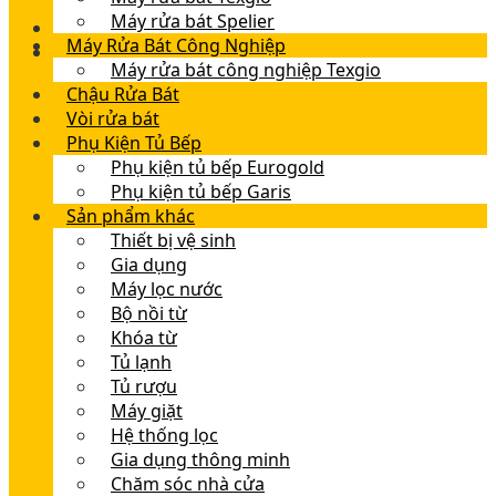
Máy rửa bát Spelier
Máy Rửa Bát Công Nghiệp
Máy rửa bát công nghiệp Texgio
Chậu Rửa Bát
Vòi rửa bát
Phụ Kiện Tủ Bếp
Phụ kiện tủ bếp Eurogold
Phụ kiện tủ bếp Garis
Sản phẩm khác
Thiết bị vệ sinh
Gia dụng
Máy lọc nước
Bộ nồi từ
Khóa từ
Tủ lạnh
Tủ rượu
Máy giặt
Hệ thống lọc
Gia dụng thông minh
Chăm sóc nhà cửa