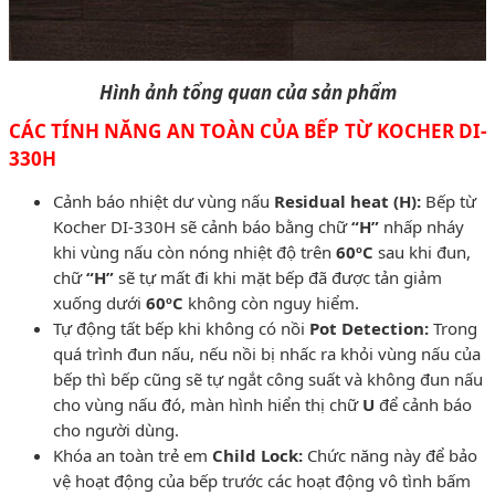
Hình ảnh tổng quan của sản phẩm
CÁC TÍNH NĂNG AN TOÀN CỦA BẾP TỪ KOCHER DI-
330H
Cảnh báo nhiệt dư vùng nấu
Residual heat (H):
Bếp từ
Kocher DI-330H sẽ cảnh báo bằng chữ
“H”
nhấp nháy
khi vùng nấu còn nóng nhiệt độ trên
60ºC
sau khi đun,
chữ
“H”
sẽ tự mất đi khi mặt bếp đã được tản giảm
xuống dưới
60ºC
không còn nguy hiểm.
Tự động tất bếp khi không có nồi
Pot Detection:
Trong
quá trình đun nấu, nếu nồi bị nhấc ra khỏi vùng nấu của
bếp thì bếp cũng sẽ tự ngắt công suất và không đun nấu
cho vùng nấu đó, màn hình hiển thị chữ
U
để cảnh báo
cho người dùng.
Khóa an toàn trẻ em
Child Lock:
Chức năng này để bảo
vệ hoạt động của bếp trước các hoạt động vô tình bấm