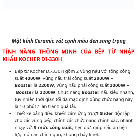
Mặt kính Ceramic vát cạnh màu đen sang trọng
TÍNH NĂNG THÔNG MINH CỦA BẾP TỪ NHẬP
KHẨU KOCHER DI-330H
Bếp từ Kocher DI-330H gồm 2 vùng nấu với tổng công
suất
4000W
, vùng nấu trái công suất
2000W
–
Booster
là
2200W
, vùng nấu phải công suất
2000W
–
Booster
là
2200W
. Chức năng
Booster
nấu siêu nhanh,
tuy nhiên thời gian tối đa mặc định dùng chức năng này
là 10 phút / lần tránh quá tải.
Thiết kế bảng điều khiển cảm ứng trượt
Slider
độc lập
cho các vùng bếp, chỉnh các chức năng chính xác, nhanh
nhạy với
9 mức công suất
, hẹn giờ, giúp nấu ăn tiện
lợi, món ăn chín ngon, không cháy khét.