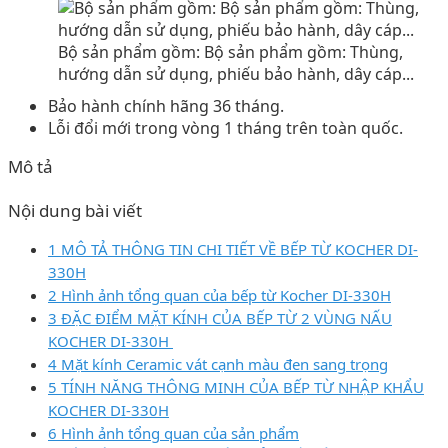
Bộ sản phẩm gồm: Bộ sản phẩm gồm: Thùng,
hướng dẫn sử dụng, phiếu bảo hành, dây cáp...
Bảo hành chính hãng 36 tháng.
Lỗi đổi mới trong vòng 1 tháng trên toàn quốc.
Mô tả
Nội dung bài viết
1 MÔ TẢ THÔNG TIN CHI TIẾT VỀ BẾP TỪ KOCHER DI-
330H
2 Hình ảnh tổng quan của bếp từ Kocher DI-330H
3 ĐẶC ĐIỂM MẶT KÍNH CỦA BẾP TỪ 2 VÙNG NẤU
KOCHER DI-330H
4 Mặt kính Ceramic vát cạnh màu đen sang trọng
5 TÍNH NĂNG THÔNG MINH CỦA BẾP TỪ NHẬP KHẨU
KOCHER DI-330H
6 Hình ảnh tổng quan của sản phẩm