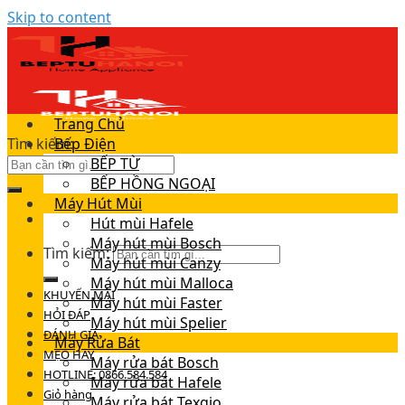
Skip to content
Trang Chủ
Tìm kiếm:
Bếp Điện
BẾP TỪ
BẾP HỒNG NGOẠI
Máy Hút Mùi
Hút mùi Hafele
Máy hút mùi Bosch
Tìm kiếm:
Máy hút mùi Canzy
Máy hút mùi Malloca
KHUYẾN MÃI
Máy hút mùi Faster
HỎI ĐÁP
Máy hút mùi Spelier
ĐÁNH GIÁ
Máy Rửa Bát
MẸO HAY
Máy rửa bát Bosch
HOTLINE: 0866.584.584
Máy rửa bát Hafele
Giỏ hàng
Máy rửa bát Texgio