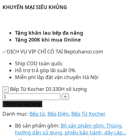
KHUYẾN MẠI SIÊU KHỦNG
Tặng khăn lau bếp đa năng
Tặng 200K khi mua Online
✅DỊCH VỤ VIP CHỈ CÓ TẠI Beptuhanoi.com
Ship COD toàn quốc
Hỗ trợ trả góp lãi suất 0%
Miễn phí lắp đặt vận chuyển Hà Nội
Bếp Từ Kocher DI-330H số lượng
Thêm vào giỏ hàng
Danh mục:
Bếp từ
,
Bếp Điện
,
Bếp Từ Kocher
Bộ sản phẩm gồm:
Bộ sản phẩm gồm: Thùng,
hướng dẫn sử dụng, phiếu bảo hành, dây cáp...