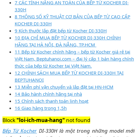
7 CÁC TÍNH NĂNG AN TOÀN CỦA BẾP TỪ KOCHER DI-
330H
8 THÔNG SỐ KỸ THUẬT CƠ BẢN CỦA BẾP TỪ CAO CẤP
KOCHER DI-330H
9 Kích thước lắp đặt bếp từ Kocher DI-330H
10 ĐỊA CHỈ MUA BẾP TỪ KOCHER DI-330H CHÍNH
HÃNG TẠI HÀ NỘI, ĐÀ NẴNG, TP.HCM
11 Bếp từ Kocher chính hãng – bếp từ Kocher giá rẻ tại
Việt Nam, Beptuhanoi.com – đại lý cấp 1 bán hàng chính
thức của bếp từ Kocher tại Việt Nam.
12 CHÍNH SÁCH MUA BẾP TỪ KOCHER DI-330H TẠI
BEPTUHANOI
13 Miễn phí vận chuyển và lắp đặt tại HN-HCM
14 Bảo hành chính hãng tại nhà
15 Chính sách thanh toán linh hoạt
16 Giao hàng trong 1,5h
Block
"loi-ich-mua-hang"
not found
Bếp Từ Kocher
DI-330H là một trong những model mới