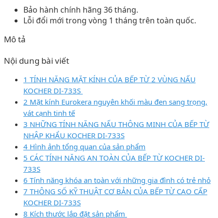
Bảo hành chính hãng 36 tháng.
Lỗi đổi mới trong vòng 1 tháng trên toàn quốc.
Mô tả
Nội dung bài viết
1 TÍNH NĂNG MẶT KÍNH CỦA BẾP TỪ 2 VÙNG NẤU
KOCHER DI-733S
2 Mặt kính Eurokera nguyên khối màu đen sang trọng,
vát cạnh tinh tế
3 NHỮNG TÍNH NĂNG NẤU THÔNG MINH CỦA BẾP TỪ
NHẬP KHẨU KOCHER DI-733S
4 Hình ảnh tổng quan của sản phẩm
5 CÁC TÍNH NĂNG AN TOÀN CỦA BẾP TỪ KOCHER DI-
733S
6 Tính năng khóa an toàn với những gia đình có trẻ nhỏ
7 THÔNG SỐ KỸ THUẬT CƠ BẢN CỦA BẾP TỪ CAO CẤP
KOCHER DI-733S
8 Kích thước lắp đặt sản phẩm