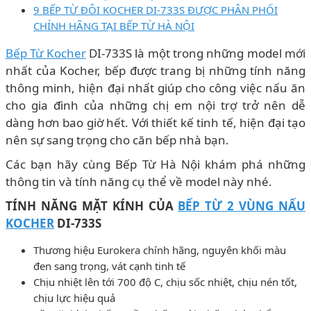
9 BẾP TỪ ĐÔI KOCHER DI-733S ĐƯỢC PHÂN PHỐI
CHÍNH HÃNG TẠI BẾP TỪ HÀ NỘI
Bếp Từ Kocher
DI-733S là một trong những model mới
nhất của Kocher, bếp được trang bị những tính năng
thông minh, hiện đại nhất giúp cho công việc nấu ăn
cho gia đình của những chị em nội trợ trở nên dễ
dàng hơn bao giờ hết. Với thiết kế tinh tế, hiện đại tạo
nên sự sang trọng cho căn bếp nhà bạn.
Các bạn hãy cùng Bếp Từ Hà Nội khám phá những
thông tin và tính năng cụ thể về model này nhé.
TÍNH NĂNG MẶT KÍNH CỦA
BẾP TỪ 2 VÙNG NẤU
KOCHER
DI-733S
Thương hiệu Eurokera chính hãng, nguyên khối màu
đen sang trọng, vát cạnh tinh tế
Chịu nhiệt lên tới 700 độ C, chịu sốc nhiệt, chịu nén tốt,
chịu lực hiệu quả