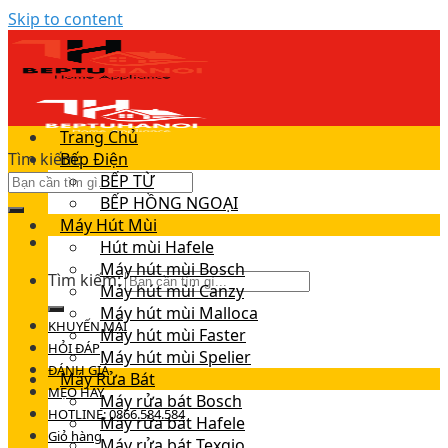
Skip to content
Trang Chủ
Tìm kiếm:
Bếp Điện
BẾP TỪ
BẾP HỒNG NGOẠI
Máy Hút Mùi
Hút mùi Hafele
Máy hút mùi Bosch
Tìm kiếm:
Máy hút mùi Canzy
Máy hút mùi Malloca
KHUYẾN MÃI
Máy hút mùi Faster
HỎI ĐÁP
Máy hút mùi Spelier
ĐÁNH GIÁ
Máy Rửa Bát
MẸO HAY
Máy rửa bát Bosch
HOTLINE: 0866.584.584
Máy rửa bát Hafele
Giỏ hàng
Máy rửa bát Texgio