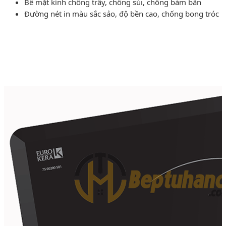
Bề mặt kính chống trầy, chống sùi, chống bám bẩn
Đường nét in màu sắc sảo, độ bền cao, chống bong tróc