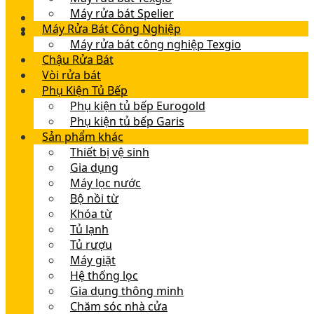
Máy rửa bát Spelier
Máy Rửa Bát Công Nghiệp
Máy rửa bát công nghiệp Texgio
Chậu Rửa Bát
Vòi rửa bát
Phụ Kiện Tủ Bếp
Phụ kiện tủ bếp Eurogold
Phụ kiện tủ bếp Garis
Sản phẩm khác
Thiết bị vệ sinh
Gia dụng
Máy lọc nước
Bộ nồi từ
Khóa từ
Tủ lạnh
Tủ rượu
Máy giặt
Hệ thống lọc
Gia dụng thông minh
Chăm sóc nhà cửa