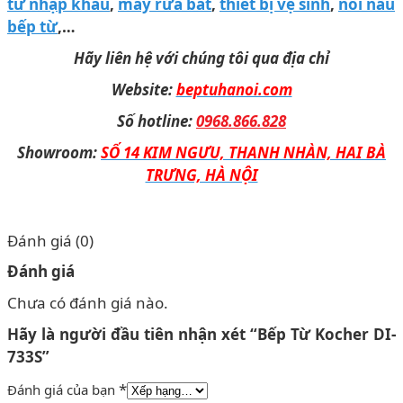
từ nhập khẩu
,
máy rửa bát
,
thiết bị vệ sinh
,
nồi nấu
bếp từ
,…
Hãy liên hệ với chúng tôi qua địa chỉ
Website:
beptuhanoi.com
Số hotline:
0968.866.828
Showroom:
SỐ 14 KIM NGƯU, THANH NHÀN, HAI BÀ
TRƯNG, HÀ NỘI
Đánh giá (0)
Đánh giá
Chưa có đánh giá nào.
Hãy là người đầu tiên nhận xét “Bếp Từ Kocher DI-
733S”
*
Đánh giá của bạn