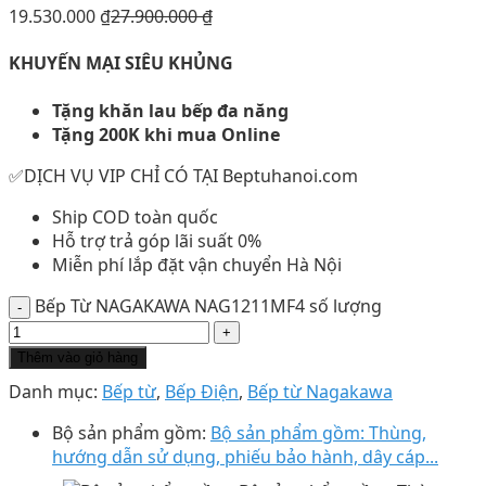
19.530.000
₫
27.900.000
₫
KHUYẾN MẠI SIÊU KHỦNG
Tặng khăn lau bếp đa năng
Tặng 200K khi mua Online
✅DỊCH VỤ VIP CHỈ CÓ TẠI Beptuhanoi.com
Ship COD toàn quốc
Hỗ trợ trả góp lãi suất 0%
Miễn phí lắp đặt vận chuyển Hà Nội
Bếp Từ NAGAKAWA NAG1211MF4 số lượng
Thêm vào giỏ hàng
Danh mục:
Bếp từ
,
Bếp Điện
,
Bếp từ Nagakawa
Bộ sản phẩm gồm:
Bộ sản phẩm gồm: Thùng,
hướng dẫn sử dụng, phiếu bảo hành, dây cáp...