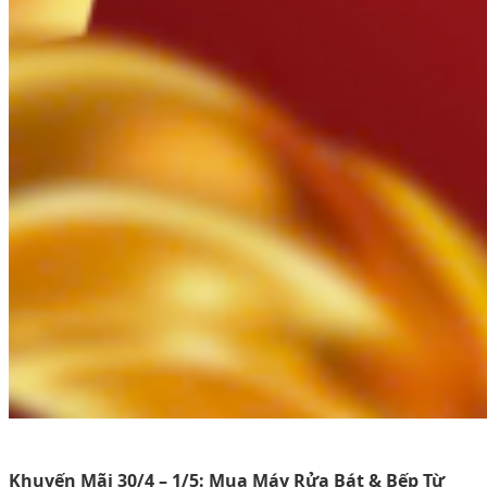
Khuyến Mãi 30/4 – 1/5: Mua Máy Rửa Bát & Bếp Từ