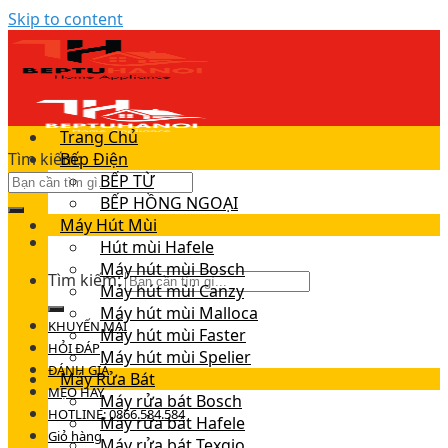
Skip to content
Trang Chủ
Tìm kiếm:
Bếp Điện
BẾP TỪ
BẾP HỒNG NGOẠI
Máy Hút Mùi
Hút mùi Hafele
Máy hút mùi Bosch
Tìm kiếm:
Máy hút mùi Canzy
Máy hút mùi Malloca
KHUYẾN MÃI
Máy hút mùi Faster
HỎI ĐÁP
Máy hút mùi Spelier
ĐÁNH GIÁ
Máy Rửa Bát
MẸO HAY
Máy rửa bát Bosch
HOTLINE: 0866.584.584
Máy rửa bát Hafele
Giỏ hàng
Máy rửa bát Texgio