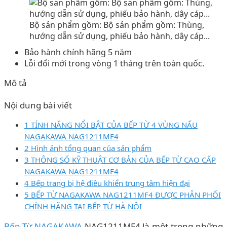
Bộ sản phẩm gồm: Bộ sản phẩm gồm: Thùng,
hướng dẫn sử dụng, phiếu bảo hành, dây cáp...
Bảo hành chính hãng 5 năm
Lỗi đổi mới trong vòng 1 tháng trên toàn quốc.
Mô tả
Nội dung bài viết
1 TÍNH NĂNG NỔI BẬT CỦA BẾP TỪ 4 VÙNG NẤU
NAGAKAWA NAG1211MF4
2 Hình ảnh tổng quan của sản phẩm
3 THÔNG SỐ KỸ THUẬT CƠ BẢN CỦA BẾP TỪ CAO CẤP
NAGAKAWA NAG1211MF4
4 Bếp trang bị hệ điều khiển trung tâm hiện đại
5 BẾP TỪ NAGAKAWA NAG1211MF4 ĐƯỢC PHÂN PHỐI
CHÍNH HÃNG TẠI BẾP TỪ HÀ NỘI
Bếp Từ NAGAKAWA
NAG1211MF4 là một trong những