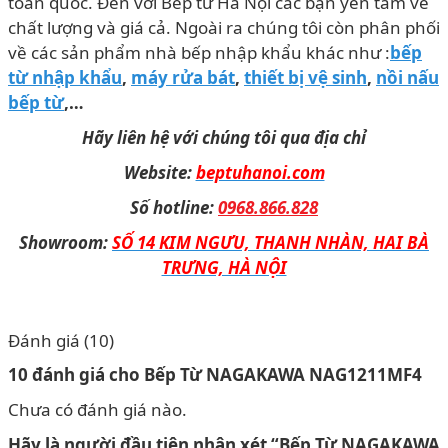
toàn quốc. Đến với Bếp từ Hà Nội các bạn yên tâm về
chất lượng và giá cả. Ngoài ra chúng tôi còn phân phối
về các sản phẩm nhà bếp nhập khẩu khác như :
bếp
từ nhập khẩu
,
máy rửa bát
,
thiết bị vệ sinh
,
nồi nấu
bếp từ
,…
Hãy liên hệ với chúng tôi qua địa chỉ
Website:
beptuhanoi.com
Số hotline:
0968.866.828
Showroom:
SỐ 14 KIM NGƯU, THANH NHÀN, HAI BÀ
TRƯNG, HÀ NỘI
Đánh giá (10)
10 đánh giá cho
Bếp Từ NAGAKAWA NAG1211MF4
Chưa có đánh giá nào.
Hãy là người đầu tiên nhận xét “Bếp Từ NAGAKAWA