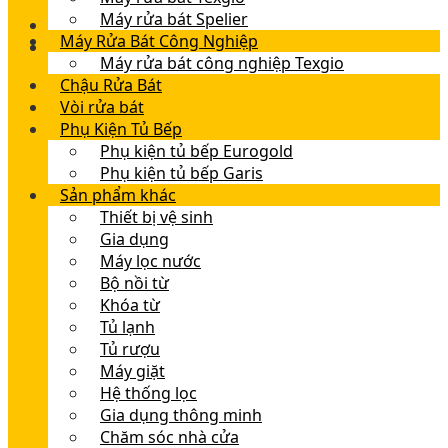
Máy rửa bát Spelier
Máy Rửa Bát Công Nghiệp
Máy rửa bát công nghiệp Texgio
Chậu Rửa Bát
Vòi rửa bát
Phụ Kiện Tủ Bếp
Phụ kiện tủ bếp Eurogold
Phụ kiện tủ bếp Garis
Sản phẩm khác
Thiết bị vệ sinh
Gia dụng
Máy lọc nước
Bộ nồi từ
Khóa từ
Tủ lạnh
Tủ rượu
Máy giặt
Hệ thống lọc
Gia dụng thông minh
Chăm sóc nhà cửa