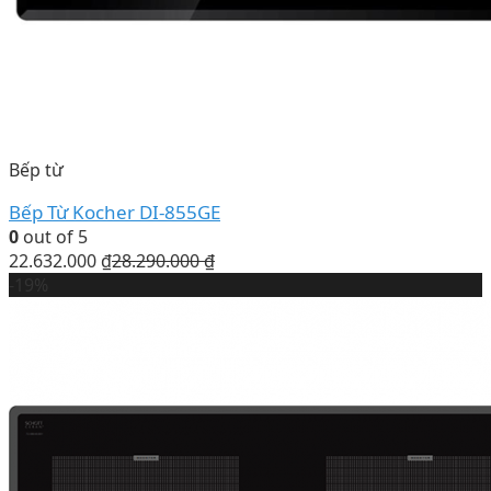
Bếp từ
Bếp Từ Kocher DI-855GE
0
out of 5
22.632.000
₫
28.290.000
₫
-19%