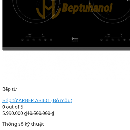
Bếp từ
Bếp từ ARBER AB401 (Bỏ mẫu)
0
out of 5
5.990.000
₫
10.500.000
₫
Thông số kỹ thuật