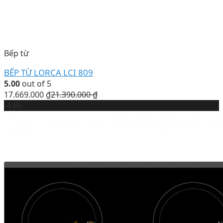
Bếp từ
BẾP TỪ LORCA LCI 809
5.00
out of 5
17.669.000
₫
21.390.000
₫
-43%