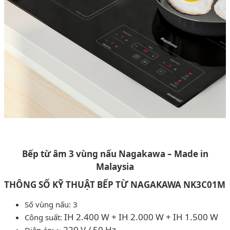
Bếp từ âm 3 vùng nấu Nagakawa – Made in
Malaysia
THÔNG SỐ KỸ THUẬT BẾP TỪ NAGAKAWA NK3C01M
Số vùng nấu: 3
IH 2.400 W + IH 2.000 W + IH 1.500 W
Công suất:
~ 220 V / 50 Hz
Điện áp: