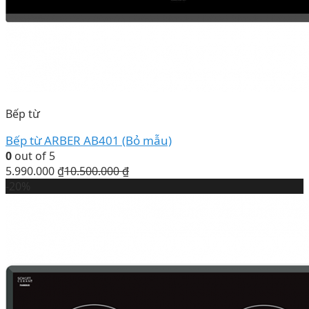
Bếp từ
Bếp từ ARBER AB401 (Bỏ mẫu)
0
out of 5
5.990.000
₫
10.500.000
₫
-20%