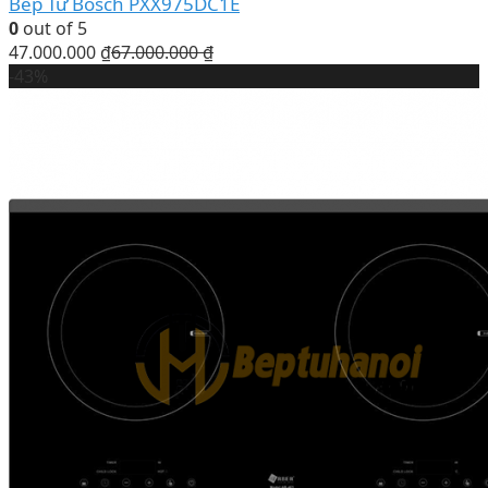
Bếp Từ Bosch PXX975DC1E
0
out of 5
47.000.000
₫
67.000.000
₫
-43%