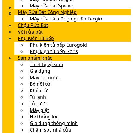
Máy rửa bát Spelier
Máy Rửa Bát Công Nghiệp
Máy rửa bát công nghiệp Texgio
Chậu Rửa Bát
Vòi rửa bát
Phụ Kiện Tủ Bếp
Phụ kiện tủ bếp Eurogold
Phụ kiện tủ bếp Garis
Sản phẩm khác
Thiết bị vệ sinh
Gia dụng
Máy lọc nước
Bộ nồi từ
Khóa từ
Tủ lạnh
Tủ rượu
Máy giặt
Hệ thống lọc
Gia dụng thông minh
Chăm sóc nhà cửa