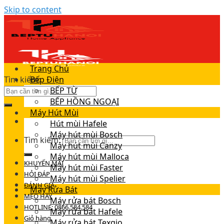
Skip to content
Trang Chủ
Tìm kiếm:
Bếp Điện
BẾP TỪ
BẾP HỒNG NGOẠI
Máy Hút Mùi
Hút mùi Hafele
Máy hút mùi Bosch
Tìm kiếm:
Máy hút mùi Canzy
Máy hút mùi Malloca
KHUYẾN MÃI
Máy hút mùi Faster
HỎI ĐÁP
Máy hút mùi Spelier
ĐÁNH GIÁ
Máy Rửa Bát
MẸO HAY
Máy rửa bát Bosch
HOTLINE: 0866.584.584
Máy rửa bát Hafele
Giỏ hàng
Máy rửa bát Texgio