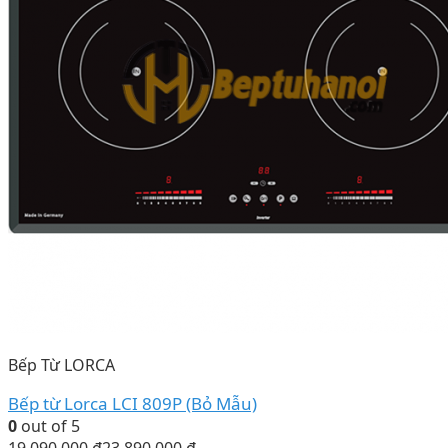
Bếp Từ LORCA
Bếp từ Lorca LCI 809P (Bỏ Mẫu)
0
out of 5
19.090.000
₫
23.890.000
₫