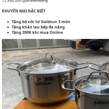
12.990.000
₫
20.390.000
₫
KHUYẾN MẠI ĐẶC BIỆT
Tặng bộ nồi từ Goldsun 3 món
Tặng khăn lau bếp đa năng
Tặng 200K khi mua Online