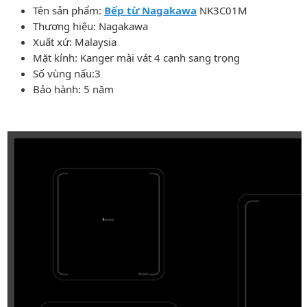
Tên sản phẩm:
Bếp từ Nagakawa
NK3C01M
Thương hiệu: Nagakawa
Xuất xứ: Malaysia
Mặt kính: Kanger mài vát 4 cạnh sang trọng
Số vùng nấu:3
Bảo hành: 5 năm