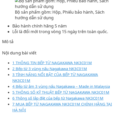
Bộ sản phẩm gồm: Hộp, Phiếu bảo hành, Sách
hướng dẫn sử dụng
Bảo hành chính hãng 5 năm
Lỗi là đổi mới trong vòng 15 ngày trên toàn quốc.
Mô tả
Nội dung bài viết
1 THÔNG TIN BẾP TỪ NAGAKAWA NK3C01M
2 Bếp từ 3 vùng nấu Nagakawa NK3C01M
3 TÍNH NĂNG NỔI BẬT CỦA BẾP TỪ NAGAKAWA
NK3C01M
4 Bếp từ âm 3 vùng nấu Nagakawa – Made in Malaysia
5 THÔNG SỐ KỸ THUẬT BẾP TỪ NAGAKAWA NK3C01M
6 Thông số lắp đặt của bếp từ Nagakawa NK3C01M
7 MUA BẾP TỪ NAGAKAWA NK3C01M CHÍNH HÃNG TẠI
HÀ NỘI