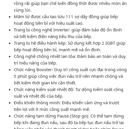
rộng rãi giúp bạn chế biến đồng thời được nhiều món ăn
cùng lúc.
Mâm từ được cấu tạo từu 111 sợ dây đồng giúp bếp
hoạt động bền bỉ với hiệu suất cao.
Trang bị công nghệ Inverter: giúp đảm bảo độ ổn định
và tiết kiệm điện năng tiêu thụ của bếp.
Trang bị hệ điều hành kép: Sử dụng kết hợp 2 IGBT giúp
bếp hoạt động bền bỉ, mạnh mẽ và ổn định.
Công nghệ chống nhiệt lan tỏa: Đảm bảo an toàn và duy
trì hiệu năng của bếp.
Chức năng Booster: Duy trì công suất cực đại trong vòng
5 phút giúp công việc đun nấu trở nên nhanh chóng và
tiết kiệm thời gian khi cần thiết.
Chức năng kiểm soát nhiệt độ: Tự dộng kiểm soát công
suất và nhiệt độ của bếp.
Điểu khiển thông minh: Điều khiển cảm ứng và trượt
tiện lợi với 9 mức công suất mạnh mẽ.
Chức năng tạm dừng Pause (Stop go): Có thể tạm dừng
bếp khi đang đun nấu, sau đó ta tiếp tục đun nấu trở lại
bằng việc nhấn vào thanh trượt slider hoặc phím Pause,