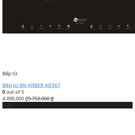
Bếp từ
Bếp từ đôi ARBER AB367
0
out of 5
4.490.000
₫
9.750.000
₫
-30%