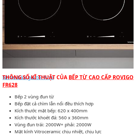
Nhận báo giá tốt hơn
THÔNG SỐ KĨ THUẬT CỦA
BẾP TỪ CAO CẤP ROVIGO
FR628
Bếp 2 vùng đun từ
Bếp đặt cả chìm lẫn nổi đều thích hợp
Kích thước mặt bếp: 620 x 400mm
Kích thước khoét đá: 560 x 360mm
Vùng đun trái: 2000W+ phải: 2000W
Mặt kính Vitroceramic chịu nhiệt, chịu lực