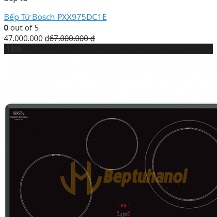
Bếp Từ Bosch PXX975DC1E
0
out of 5
47.000.000
₫
67.000.000
₫
-18%