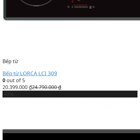
Bếp từ
Bếp từ LORCA LCI 309
0
out of 5
20.399.000
₫
24.790.000
₫
-43%