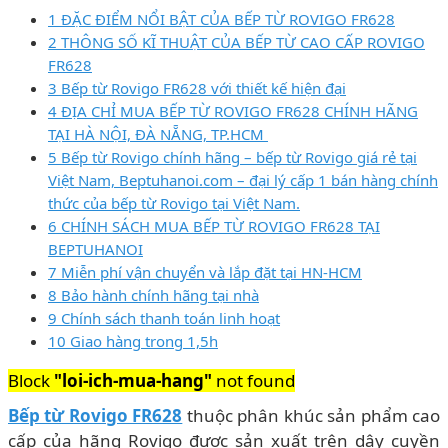
1 ĐẶC ĐIỂM NỔI BẬT CỦA BẾP TỪ ROVIGO FR628
2 THÔNG SỐ KĨ THUẬT CỦA BẾP TỪ CAO CẤP ROVIGO
FR628
3 Bếp từ Rovigo FR628 với thiết kế hiện đại
4 ĐỊA CHỈ MUA BẾP TỪ ROVIGO FR628 CHÍNH HÃNG
TẠI HÀ NỘI, ĐÀ NẴNG, TP.HCM
5 Bếp từ Rovigo chính hãng – bếp từ Rovigo giá rẻ tại
Việt Nam, Beptuhanoi.com – đại lý cấp 1 bán hàng chính
thức của bếp từ Rovigo tại Việt Nam.
6 CHÍNH SÁCH MUA BẾP TỪ ROVIGO FR628 TẠI
BEPTUHANOI
7 Miễn phí vận chuyển và lắp đặt tại HN-HCM
8 Bảo hành chính hãng tại nhà
9 Chính sách thanh toán linh hoạt
10 Giao hàng trong 1,5h
Block
"loi-ich-mua-hang"
not found
Bếp từ Rovigo FR628
thuộc phân khúc sản phẩm cao
cấp của hãng Rovigo được sản xuất trên dây cuyền