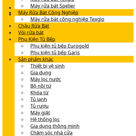
Máy rửa bát Spelier
Máy Rửa Bát Công Nghiệp
Máy rửa bát công nghiệp Texgio
Chậu Rửa Bát
Vòi rửa bát
Phụ Kiện Tủ Bếp
Phụ kiện tủ bếp Eurogold
Phụ kiện tủ bếp Garis
Sản phẩm khác
Thiết bị vệ sinh
Gia dụng
Máy lọc nước
Bộ nồi từ
Khóa từ
Tủ lạnh
Tủ rượu
Máy giặt
Hệ thống lọc
Gia dụng thông minh
Chăm sóc nhà cửa