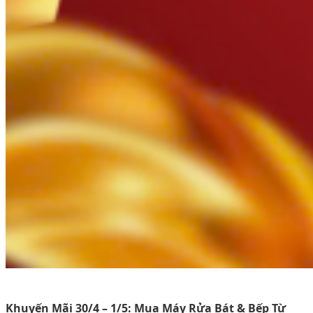
Khuyến Mãi 30/4 – 1/5: Mua Máy Rửa Bát & Bếp Từ