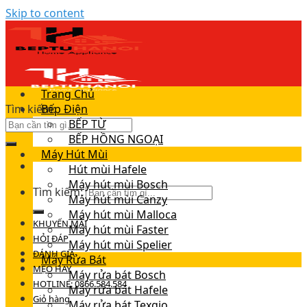
Skip to content
Trang Chủ
Tìm kiếm:
Bếp Điện
BẾP TỪ
BẾP HỒNG NGOẠI
Máy Hút Mùi
Hút mùi Hafele
Máy hút mùi Bosch
Tìm kiếm:
Máy hút mùi Canzy
Máy hút mùi Malloca
KHUYẾN MÃI
Máy hút mùi Faster
HỎI ĐÁP
Máy hút mùi Spelier
ĐÁNH GIÁ
Máy Rửa Bát
MẸO HAY
Máy rửa bát Bosch
HOTLINE: 0866.584.584
Máy rửa bát Hafele
Giỏ hàng
Máy rửa bát Texgio