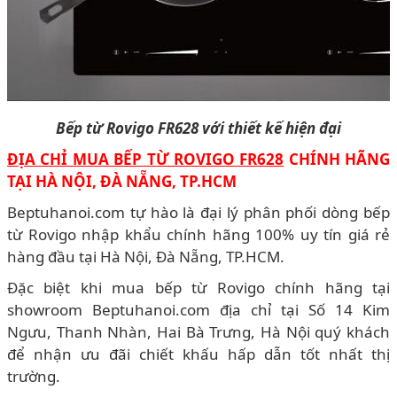
Bếp từ Rovigo FR628 với thiết kế hiện đại
ĐỊA CHỈ MUA BẾP TỪ ROVIGO FR628
CHÍNH HÃNG
TẠI HÀ NỘI, ĐÀ NẴNG, TP.HCM
Beptuhanoi.com tự hào là đại lý phân phối dòng bếp
từ Rovigo nhập khẩu chính hãng 100% uy tín giá rẻ
hàng đầu tại Hà Nội, Đà Nẵng, TP.HCM.
Đặc biệt khi mua bếp từ Rovigo chính hãng tại
showroom Beptuhanoi.com địa chỉ tại Số 14 Kim
Ngưu, Thanh Nhàn, Hai Bà Trưng, Hà Nội quý khách
để nhận ưu đãi chiết khấu hấp dẫn tốt nhất thị
trường.