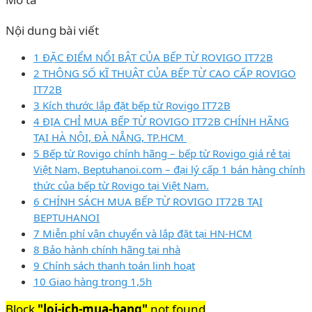
Nội dung bài viết
1 ĐẶC ĐIỂM NỔI BẬT CỦA BẾP TỪ ROVIGO IT72B
2 THÔNG SỐ KĨ THUẬT CỦA BẾP TỪ CAO CẤP ROVIGO
IT72B
3 Kích thước lắp đặt bếp từ Rovigo IT72B
4 ĐỊA CHỈ MUA BẾP TỪ ROVIGO IT72B CHÍNH HÃNG
TẠI HÀ NỘI, ĐÀ NẴNG, TP.HCM
5 Bếp từ Rovigo chính hãng – bếp từ Rovigo giá rẻ tại
Việt Nam, Beptuhanoi.com – đại lý cấp 1 bán hàng chính
thức của bếp từ Rovigo tại Việt Nam.
6 CHÍNH SÁCH MUA BẾP TỪ ROVIGO IT72B TẠI
BEPTUHANOI
7 Miễn phí vận chuyển và lắp đặt tại HN-HCM
8 Bảo hành chính hãng tại nhà
9 Chính sách thanh toán linh hoạt
10 Giao hàng trong 1,5h
Block
"loi-ich-mua-hang"
not found