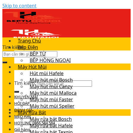
Skip to content
Trang Chủ
Tìm kiếm:
Bếp Điện
BẾP TỪ
BẾP HỒNG NGOẠI
Máy Hút Mùi
Hút mùi Hafele
Máy hút mùi Bosch
Tìm kiếm:
Máy hút mùi Canzy
Máy hút mùi Malloca
KHUYẾN MÃI
Máy hút mùi Faster
HỎI ĐÁP
Máy hút mùi Spelier
ĐÁNH GIÁ
Máy Rửa Bát
MẸO HAY
Máy rửa bát Bosch
HOTLINE: 0866.584.584
Máy rửa bát Hafele
Giỏ hàng
Máy rửa bát Texgio