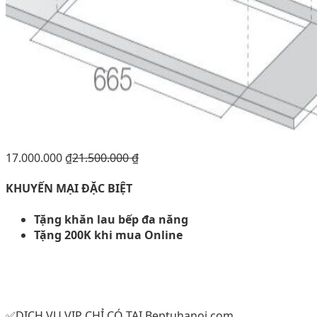
17.000.000
₫
21.500.000
₫
KHUYẾN MẠI ĐẶC BIỆT
Tặng khăn lau bếp đa năng
Tặng 200K khi mua Online
✅DỊCH VỤ VIP CHỈ CÓ TẠI Beptuhanoi.com