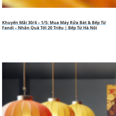
Khuyến Mãi 30/4 – 1/5: Mua Máy Rửa Bát & Bếp Từ
Fandi – Nhận Quà Tới 20 Triệu | Bếp Từ Hà Nội