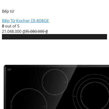
Bếp từ
Bếp Từ Kocher DI-808GE
0
out of 5
21.048.000
₫
35.080.000
₫
-20%