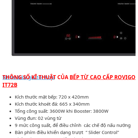
Nhận báo giá tốt hơn
THÔNG SỐ KĨ THUẬT CỦA
BẾP TỪ CAO CẤP ROVIGO
IT72B
Kích thước mặt bếp: 720 x 420mm
Kích thước khoét đá: 665 x 340mm
Tổng công suất: 3600W khi Booster: 3800W
Vùng đun: 02 vùng từ
9 mức công suất, để điều chỉnh các chế độ nấu nướng
Bàn phím điều khiển dạng trượt “ Slider Control”