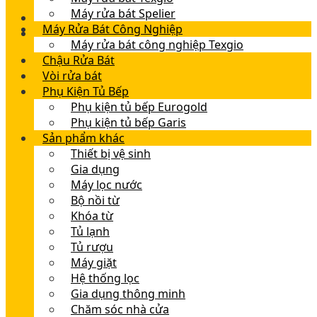
Máy rửa bát Spelier
Máy Rửa Bát Công Nghiệp
Máy rửa bát công nghiệp Texgio
Chậu Rửa Bát
Vòi rửa bát
Phụ Kiện Tủ Bếp
Phụ kiện tủ bếp Eurogold
Phụ kiện tủ bếp Garis
Sản phẩm khác
Thiết bị vệ sinh
Gia dụng
Máy lọc nước
Bộ nồi từ
Khóa từ
Tủ lạnh
Tủ rượu
Máy giặt
Hệ thống lọc
Gia dụng thông minh
Chăm sóc nhà cửa