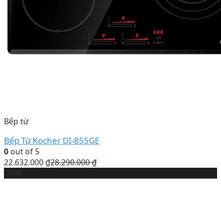
Bếp từ
Bếp Từ Kocher DI-855GE
0
out of 5
22.632.000
₫
28.290.000
₫
-20%