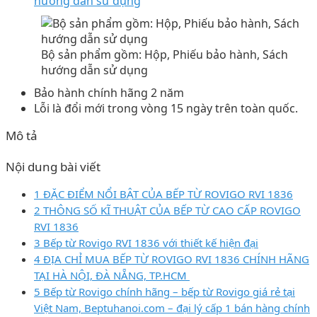
hướng dẫn sử dụng
Bộ sản phẩm gồm: Hộp, Phiếu bảo hành, Sách
hướng dẫn sử dụng
Bảo hành chính hãng 2 năm
Lỗi là đổi mới trong vòng 15 ngày trên toàn quốc.
Mô tả
Nội dung bài viết
1 ĐẶC ĐIỂM NỔI BẬT CỦA BẾP TỪ ROVIGO RVI 1836
2 THÔNG SỐ KĨ THUẬT CỦA BẾP TỪ CAO CẤP ROVIGO
RVI 1836
3 Bếp từ Rovigo RVI 1836 với thiết kế hiện đại
4 ĐỊA CHỈ MUA BẾP TỪ ROVIGO RVI 1836 CHÍNH HÃNG
TẠI HÀ NỘI, ĐÀ NẴNG, TP.HCM
5 Bếp từ Rovigo chính hãng – bếp từ Rovigo giá rẻ tại
Việt Nam, Beptuhanoi.com – đại lý cấp 1 bán hàng chính