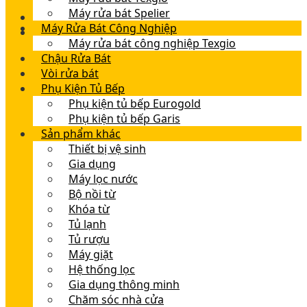
Máy rửa bát Spelier
Máy Rửa Bát Công Nghiệp
Máy rửa bát công nghiệp Texgio
Chậu Rửa Bát
Vòi rửa bát
Phụ Kiện Tủ Bếp
Phụ kiện tủ bếp Eurogold
Phụ kiện tủ bếp Garis
Sản phẩm khác
Thiết bị vệ sinh
Gia dụng
Máy lọc nước
Bộ nồi từ
Khóa từ
Tủ lạnh
Tủ rượu
Máy giặt
Hệ thống lọc
Gia dụng thông minh
Chăm sóc nhà cửa