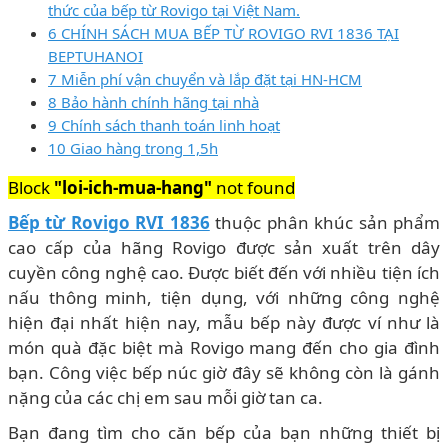
thức của bếp từ Rovigo tại Việt Nam.
6 CHÍNH SÁCH MUA BẾP TỪ ROVIGO RVI 1836 TẠI
BEPTUHANOI
7 Miễn phí vận chuyển và lắp đặt tại HN-HCM
8 Bảo hành chính hãng tại nhà
9 Chính sách thanh toán linh hoạt
10 Giao hàng trong 1,5h
Block
"loi-ich-mua-hang"
not found
Bếp từ Rovigo RVI 1836
thuộc phân khúc sản phẩm
cao cấp của hãng Rovigo được sản xuất trên dây
cuyền công nghệ cao. Được biết đến với nhiều tiện ích
nấu thông minh, tiện dụng, với những công nghệ
hiện đại nhất hiện nay, mẫu bếp này được ví như là
món quà đặc biệt mà Rovigo mang đến cho gia đình
bạn. Công việc bếp núc giờ đây sẽ không còn là gánh
nặng của các chị em sau mỗi giờ tan ca.
Bạn đang tìm cho căn bếp của bạn những thiết bị