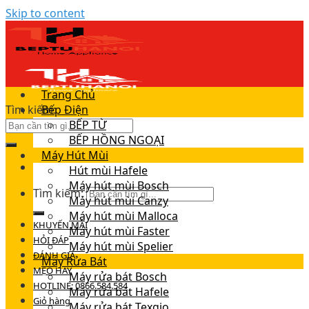
Skip to content
Trang Chủ
Tìm kiếm:
Bếp Điện
BẾP TỪ
BẾP HỒNG NGOẠI
Máy Hút Mùi
Hút mùi Hafele
Máy hút mùi Bosch
Tìm kiếm:
Máy hút mùi Canzy
Máy hút mùi Malloca
KHUYẾN MÃI
Máy hút mùi Faster
HỎI ĐÁP
Máy hút mùi Spelier
ĐÁNH GIÁ
Máy Rửa Bát
MẸO HAY
Máy rửa bát Bosch
HOTLINE: 0866.584.584
Máy rửa bát Hafele
Giỏ hàng
Máy rửa bát Texgio