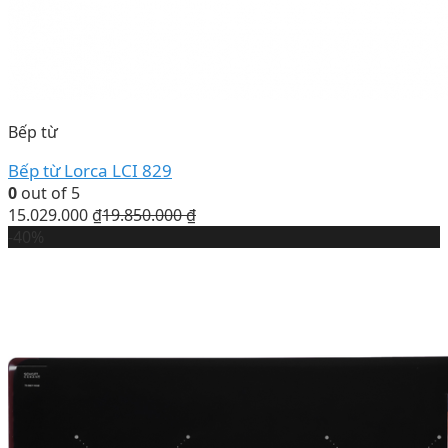
Bếp từ
Bếp từ Lorca LCI 829
0
out of 5
15.029.000
₫
19.850.000
₫
-40%