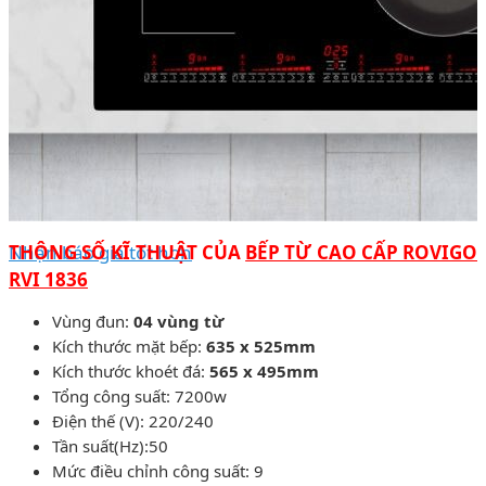
Nhận báo giá tốt hơn
THÔNG SỐ KĨ THUẬT CỦA
BẾP TỪ CAO CẤP ROVIGO
RVI 1836
Vùng đun:
04 vùng từ
Kích thước mặt bếp:
635 x 525mm
Kích thước khoét đá:
565 x 495mm
Tổng công suất: 7200w
Điện thế (V): 220/240
Tần suất(Hz):50
Mức điều chỉnh công suất: 9