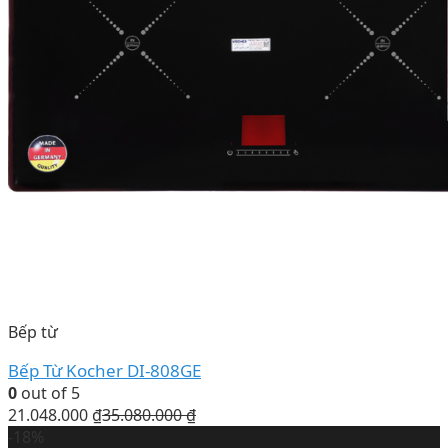
Bếp từ
Bếp Từ Kocher DI-808GE
0
out of 5
21.048.000
₫
35.080.000
₫
-18%