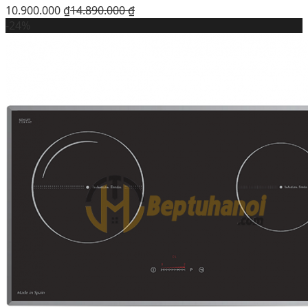
10.900.000
₫
14.890.000
₫
-24%