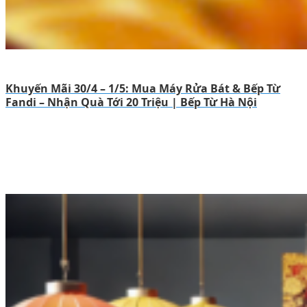
Khuyến Mãi 30/4 – 1/5: Mua Máy Rửa Bát & Bếp Từ
Fandi – Nhận Quà Tới 20 Triệu | Bếp Từ Hà Nội